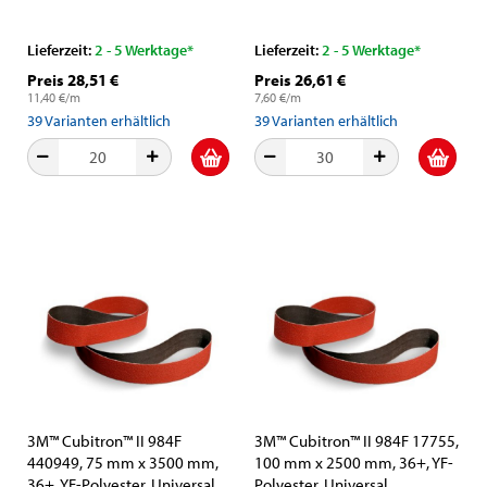
Keramikkorn und
Keramikkorn und
Aluminiumoxid-Schleifkorn
Aluminiumoxid-Schleifkorn
Lieferzeit:
2 - 5 Werktage*
Lieferzeit:
2 - 5 Werktage*
Preis 28,51 €
Preis 26,61 €
11,40 €/m
7,60 €/m
39
Varianten erhältlich
39
Varianten erhältlich
3M™ Cubitron™ II 984F
3M™ Cubitron™ II 984F 17755,
440949, 75 mm x 3500 mm,
100 mm x 2500 mm, 36+, YF-
36+, YF-Polyester, Universal
Polyester, Universal