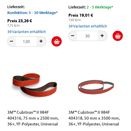
Aluminiumoxid-Schleifkorn
Aluminiumoxid-Schleifkorn
Lieferzeit:
Lieferzeit:
2 - 5 Werktage*
Konfektion: 5 - 30 Werktage*
Preis 19,01 €
7,60 €/m
Preis 23,26 €
7,75 €/m
39
Varianten erhältlich
39
Varianten erhältlich
3M™ Cubitron™ II 984F
3M™ Cubitron™ II 984F
404316, 75 mm x 2500 mm,
404318, 50 mm x 3500 mm,
36+, YF-Polyester, Universal
36+, YF-Polyester, Universal
Schleifband mit Präzisions-
Schleifband mit Präzisions-