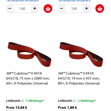
18
Varianten erhältlich
18
Varianten erhältlich
3M™ Cubitron™ II 947A
3M™ Cubitron™ II 947A
643218, 75 mm x 2000 mm,
643210, 19 mm x 457 mm,
60+, X-Polyester, Universal
80+, X-Polyester, Universal
Schleifband mit Präzisions-
Schleifband mit Präzisions-
Keramikkorn und
Keramikkorn und
Aluminiumoxid-Schleifkorn
Aluminiumoxid-Schleifkorn
Lieferzeit:
2 - 5 Werktage*
Lieferzeit:
2 - 5 Werktage*
Preis 15,64 €
Preis 1,89 €