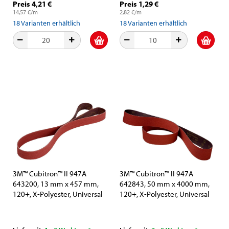
Preis 4,21 €
Preis 1,29 €
14,57 €/m
2,82 €/m
18
Varianten erhältlich
18
Varianten erhältlich
3M™ Cubitron™ II 947A
3M™ Cubitron™ II 947A
643200, 13 mm x 457 mm,
642843, 50 mm x 4000 mm,
120+, X-Polyester, Universal
120+, X-Polyester, Universal
Schleifband mit Präzisions-
Schleifband mit Präzisions-
Keramikkorn und
Keramikkorn und
Aluminiumoxid-Schleifkorn
Aluminiumoxid-Schleifkorn