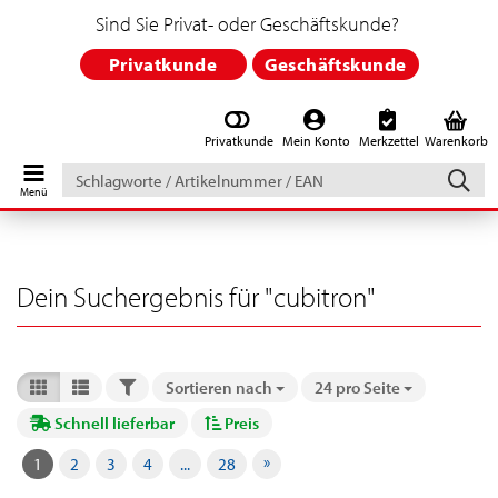
Sind Sie Privat- oder Geschäftskunde?
Privatkunde
Geschäftskunde
Privatkunde
Mein Konto
Merkzettel
Warenkorb
Schlagworte
/
Artikelnummer
/
EAN
Dein Suchergebnis für "cubitron"
FILTER
Sortieren nach
24 pro Seite
Sortieren nach
pro Seite
Schnell lieferbar
Preis
»
1
2
3
4
...
28