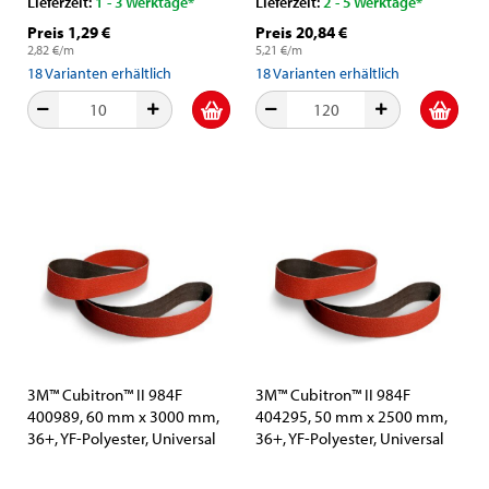
Lieferzeit:
1 - 3 Werktage*
Lieferzeit:
2 - 5 Werktage*
Preis 1,29 €
Preis 20,84 €
2,82 €/m
5,21 €/m
18
Varianten erhältlich
18
Varianten erhältlich
3M™ Cubitron™ II 984F
3M™ Cubitron™ II 984F
400989, 60 mm x 3000 mm,
404295, 50 mm x 2500 mm,
36+, YF-Polyester, Universal
36+, YF-Polyester, Universal
Schleifband mit Präzisions-
Schleifband mit Präzisions-
Keramikkorn und
Keramikkorn und