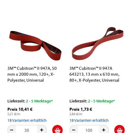
3M™ Cubitron™ II 947A, 50
3M™ Cubitron™ II 947A
mm x 2000 mm, 120+, X-
643213, 13 mm x 610 mm,
Polyester, Universal
80+, X-Polyester, Universal
Schleifband mit Präzisions-
Schleifband mit Präzisions-
Keramikkorn und
Keramikkorn und
Aluminiumoxid-Schleifkorn
Aluminiumoxid-Schleifkorn
Lieferzeit:
2 - 5 Werktage*
Lieferzeit:
2 - 5 Werktage*
Preis 10,41 €
Preis 1,73 €
5,21 €/m
2,84 €/m
18
Varianten erhältlich
18
Varianten erhältlich