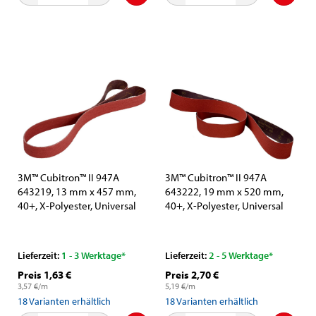
3M™ Cubitron™ II 947A
3M™ Cubitron™ II 947A
643219, 13 mm x 457 mm,
643222, 19 mm x 520 mm,
40+, X-Polyester, Universal
40+, X-Polyester, Universal
Schleifband mit Präzisions-
Schleifband mit Präzisions-
Keramikkorn und
Keramikkorn und
Aluminiumoxid-Schleifkorn
Aluminiumoxid-Schleifkorn
Lieferzeit:
1 - 3 Werktage*
Lieferzeit:
2 - 5 Werktage*
Preis 1,63 €
Preis 2,70 €
3,57 €/m
5,19 €/m
18
Varianten erhältlich
18
Varianten erhältlich