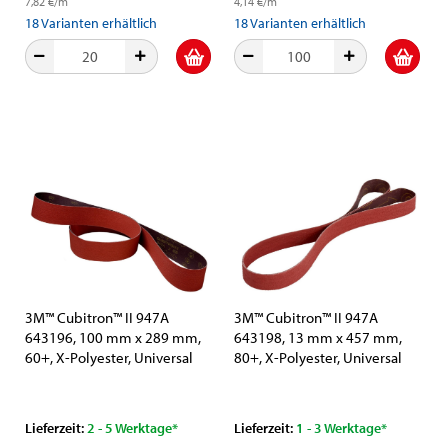
7,82 €/m
4,14 €/m
18
Varianten erhältlich
18
Varianten erhältlich
3M™ Cubitron™ II 947A
3M™ Cubitron™ II 947A
643196, 100 mm x 289 mm,
643198, 13 mm x 457 mm,
60+, X-Polyester, Universal
80+, X-Polyester, Universal
Schleifband mit Präzisions-
Schleifband mit Präzisions-
Keramikkorn und
Keramikkorn und
Aluminiumoxid-Schleifkorn
Aluminiumoxid-Schleifkorn
Lieferzeit:
2 - 5 Werktage*
Lieferzeit:
1 - 3 Werktage*