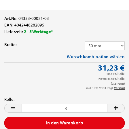
Art.Nr.:
04333-00021-03
EAN:
4042448282095
Lieferzeit:
2 - 5 Werktage*
Breite:
Wunschkombination wählen
31,23 €
10,41 €/Rolle
Netto: 8,75 €/Rolle
(0,21 €/m)
inkl. 19% MwSt. zzgl.
Versand
Rolle:
Rolle