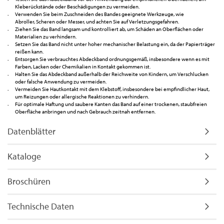
Kleberückstände oder Beschädigungen zu vermeiden.
Verwenden Sie beim Zuschneiden des Bandes geeignete Werkzeuge, wie
Abroller, Scheren oder Messer, und achten Sie auf Verletzungsgefahren.
Ziehen Sie das Band langsam und kontrolliert ab, um Schäden an Oberflächen oder
Materialien zu verhindern.
Setzen Sie das Band nicht unter hoher mechanischer Belastung ein, da der Papierträger
reißen kann.
Entsorgen Sie verbrauchtes Abdeckband ordnungsgemäß, insbesondere wenn es mit
Farben, Lacken oder Chemikalien in Kontakt gekommen ist.
Halten Sie das Abdeckband außerhalb der Reichweite von Kindern, um Verschlucken
oder falsche Anwendung zu vermeiden.
Vermeiden Sie Hautkontakt mit dem Klebstoff, insbesondere bei empfindlicher Haut,
um Reizungen oder allergische Reaktionen zu verhindern.
Für optimale Haftung und saubere Kanten das Band auf einer trockenen, staubfreien
Oberfläche anbringen und nach Gebrauch zeitnah entfernen.
Datenblätter
Kataloge
Broschüren
Technische Daten