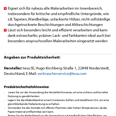
Eignet sich für nahezu alle Malerarbeiten im Innenbereich,
insbesondere für kritische und empfindliche Untergründe, wie
z.B. Tapeten, Wandbeläge, unlackierte Hölzer, nicht vollständige
durchgetrocknete Beschichtungen und Altbeschichtungen
Lässt sich besonders leicht und effizient verarbeiten und kann
dank extrascharfer, präziser Lack- und Farbkanten ideal auch bei
besonders anspruchsvollen Malerarbeiten eingesetzt werden
Angaben zur Produktsicherheit:
Hersteller:
tesa SE, Hugo-Kirchberg-Straße 1, 22848 Norderstedt,
Deutschland, E-Mail:
verbraucherservice@tesa.com
Produktsicherheitshinweise:
Lesen Sie vor der Anwendung die Herstellerhinweise, um eine sichere und korrekte
Nutzung zu gewährleisten.
Lagern Sie das Abdeckband an einem trockenen, kühlen und staubfreien Ort, um eine
gleichbleibende Klebeleistung zu erhalten.
Vermeiden Sie den Kontakt mit offenen Flammen oder hohen Temperaturen, da das
Papiermaterial entflammbar sein kann.
Testen Sie das Abdeckband vor der Anwendung auf empfindlichen Oberflächen, um