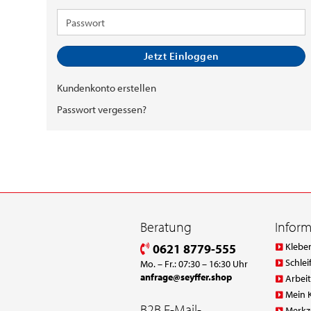
Mail-
Adresse
Passwort
Jetzt Einloggen
Kundenkonto erstellen
Passwort vergessen?
Beratung
Infor
Klebe
0621 8779-555
Schlei
Mo. – Fr.: 07:30 – 16:30 Uhr
anfrage@seyffer.shop
Arbei
Mein 
B2B E-Mail-
Merkz