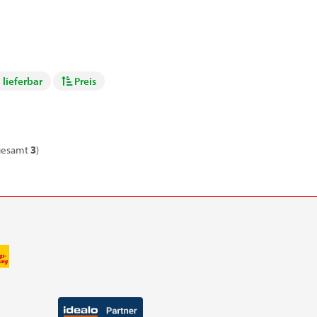
 lieferbar
Preis
gesamt
3
)