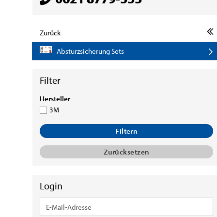
Zurück
Absturzsicherung Sets
HERSTELLER
Hersteller
3M
Filtern
Zurücksetzen
Login
E-