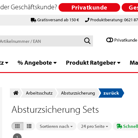
 oder Geschäftskunde?
Privatkunde
Ge
Gratisversand ab 150 €
Produktberatung: 0621 8
Schlagworte
Privatkunde
/
Artikelnummer
/
tz
% Angebote
Produkt Ratgeber
Ma
EAN
Arbeitsschutz
Absturzsicherung
zurück
Absturzsicherung Sets
Sortieren nach
24 pro Seite
Schnell
Sortieren nach
pro Seite
1