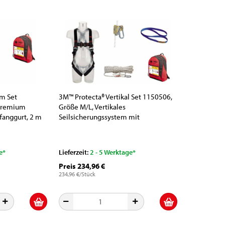
m Set
3M™ Protecta® Vertikal Set 1150506,
 Premium
Größe M/L, Vertikales
fanggurt, 2 m
Seilsicherungssystem mit
cherungsgerät
Anschlageinrichtung, Auffanggurt,
Seilklemme, 15 m Sicherungsseil und
Rucksack
e*
Lieferzeit:
2 - 5 Werktage*
Preis 234,96 €
234,96 €/Stück