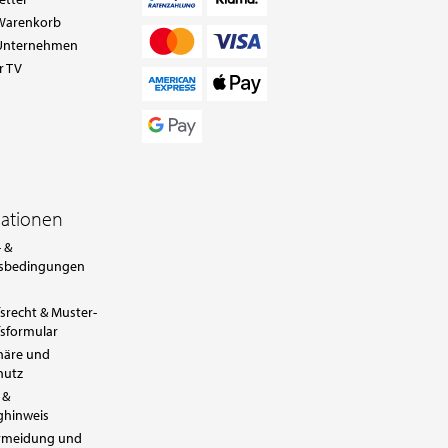
Warenkorb
Unternehmen
r TV
mationen
 &
sbedingungen
srecht & Muster-
sformular
häre und
hutz
 &
ghinweis
ermeidung und