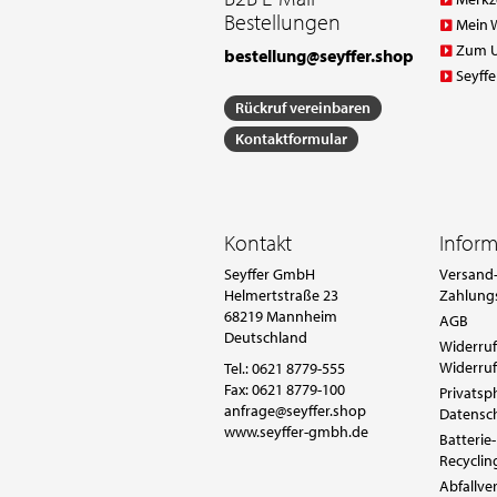
Bestellungen
Mein 
Zum 
bestellung@seyffer.shop
Seyffe
Rückruf vereinbaren
Kontaktformular
Kontakt
Infor
Seyffer GmbH
Versand-
Helmertstraße 23
Zahlung
68219 Mannheim
AGB
Deutschland
Widerruf
Widerruf
Tel.:
0621 8779-555
Fax: 0621 8779-100
Privatsp
anfrage@seyffer.shop
Datensc
www.seyffer-gmbh.de
Batterie-
Recyclin
Abfallv