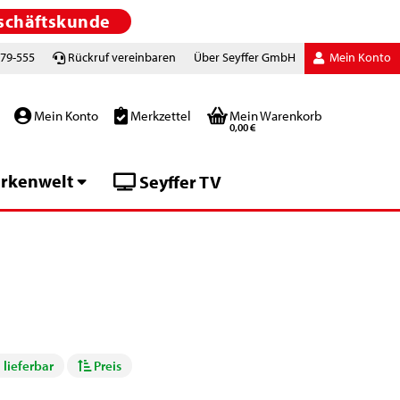
schäftskunde
779-555
Rückruf vereinbaren
Über Seyffer GmbH
Mein Konto
Mein Konto
Merkzettel
Mein Warenkorb
0,00 €
rkenwelt
Seyffer TV
 lieferbar
Preis