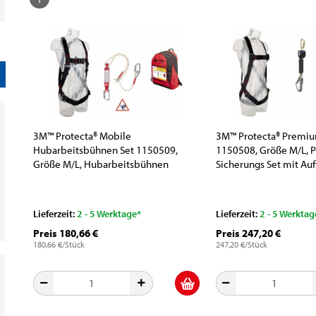
3M™ Protecta® Mobile
3M™ Protecta® Premiu
Hubarbeitsbühnen Set 1150509,
1150508, Größe M/L,
Größe M/L, Hubarbeitsbühnen
Sicherungs Set mit Auf
Absturzsicherungssystem mit
persönliches Höhensi
Auffanggurt, 2 m Verbindungsteil und
und Rucksack
Rucksack
Lieferzeit:
2 - 5 Werktage*
Lieferzeit:
2 - 5 Werktag
Preis 180,66 €
Preis 247,20 €
180,66 €/Stück
247,20 €/Stück