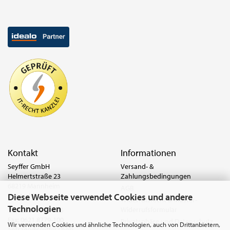
Kontakt
Informationen
Seyffer GmbH
Versand- &
Helmertstraße 23
Zahlungsbedingungen
68219 Mannheim
AGB
Diese Webseite verwendet Cookies und andere
Deutschland
Widerrufsrecht & Muster-
Technologien
Widerrufsformular
Tel.:
0621 8779-555
Fax: 0621 8779-100
Privatsphäre und Datenschutz
Wir verwenden Cookies und ähnliche Technologien, auch von Drittanbietern,
anfrage@seyffer.shop