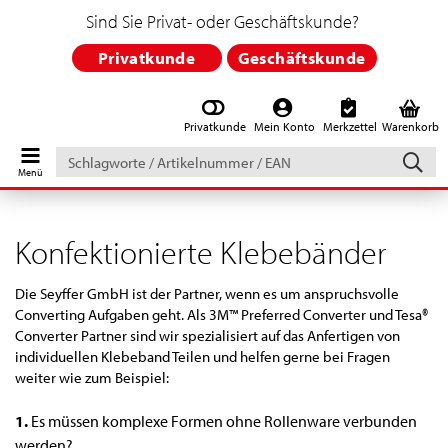
Sind Sie Privat- oder Geschäftskunde?
Privatkunde
Geschäftskunde
Privatkunde
Mein Konto
Merkzettel
Warenkorb
Schlagworte
/
Artikelnummer
/
EAN
Konfektionierte Klebebänder
Die Seyffer GmbH ist der Partner, wenn es um anspruchsvolle
Converting Aufgaben geht. Als 3M™ Preferred Converter und Tesa®
Converter Partner sind wir spezialisiert auf das Anfertigen von
individuellen Klebeband Teilen und helfen gerne bei Fragen
weiter wie zum Beispiel:
1.
Es müssen komplexe Formen ohne Rollenware verbunden
werden?