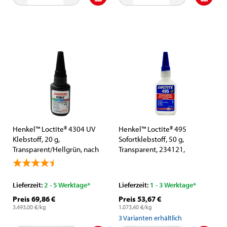
Henkel™ Loctite® 4304 UV
Henkel™ Loctite® 495
Klebstoff, 20 g,
Sofortklebstoff, 50 g,
Transparent/Hellgrün, nach
Transparent, 234121,
ISO 10993 getestet Für
Universell einsetzbar
Kunststoffe, Metall und
Keramik
Lieferzeit:
2 - 5 Werktage*
Lieferzeit:
1 - 3 Werktage*
Preis 69,86 €
Preis 53,67 €
3.493,00 €/kg
1.073,40 €/kg
3
Varianten erhältlich