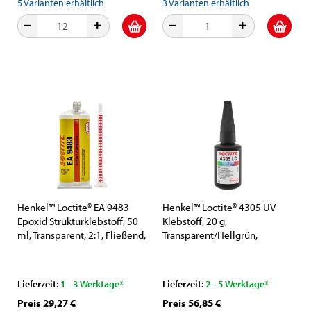
5
Varianten erhältlich
3
Varianten erhältlich
Henkel™ Loctite® EA 9483
Henkel™ Loctite® 4305 UV
Epoxid Strukturklebstoff, 50
Klebstoff, 20 g,
ml, Transparent, 2:1, Fließend,
Transparent/Hellgrün,
2K, 2056392, Hochfest und
456621, nach ISO 10993
Transparent
getestet, Für Kunststoffe und
Metalle
Lieferzeit:
1 - 3 Werktage*
Lieferzeit:
2 - 5 Werktage*
Preis 29,27 €
Preis 56,85 €