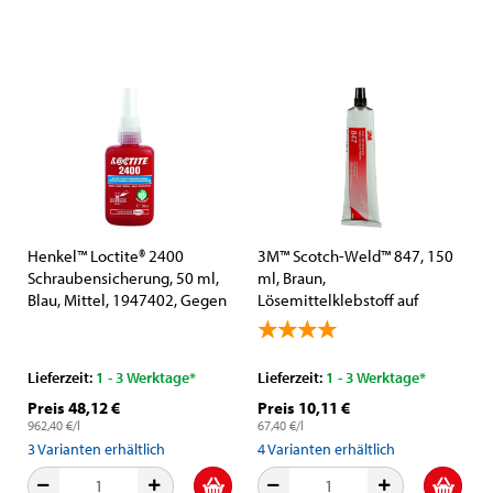
Henkel™ Loctite® 2400
3M™ Scotch-Weld™ 847, 150
Schraubensicherung, 50 ml,
ml, Braun,
Blau, Mittel, 1947402, Gegen
Lösemittelklebstoff auf
das Losdrehen durch
Nitrilkautschukbasis
Vibrationen und gleichzeitig
abdichten
Lieferzeit:
1 - 3 Werktage*
Lieferzeit:
1 - 3 Werktage*
Preis 48,12 €
Preis 10,11 €
962,40 €/l
67,40 €/l
3
Varianten erhältlich
4
Varianten erhältlich