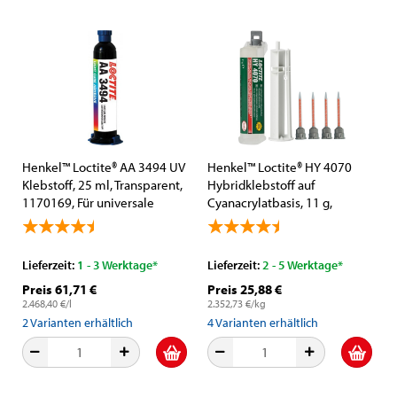
Henkel™ Loctite® AA 3494 UV
Henkel™ Loctite® HY 4070
Klebstoff, 25 ml, Transparent,
Hybridklebstoff auf
1170169, Für universale
Cyanacrylatbasis, 11 g,
Anwendung
Transparent, Nicht Fließend,
2K, 10:1, 2237457, Für
universelle Anwendungen
Lieferzeit:
1 - 3 Werktage*
Lieferzeit:
2 - 5 Werktage*
Preis 61,71 €
Preis 25,88 €
2.468,40 €/l
2.352,73 €/kg
2
Varianten erhältlich
4
Varianten erhältlich