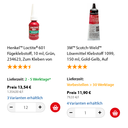
Henkel™ Loctite® 601
3M™ Scotch-Weld™
Fügeklebstoff, 10 ml, Grün,
Lösemittel Klebstoff 1099,
234623, Zum Kleben von
150 ml, Gold-Gelb, Auf
zylindrischen Fügeteilen
Nitrilkautschukbasis für
Kunststoff Verklebungen
Lieferzeit:
Lieferzeit:
2 - 5 Werktage*
Vorbestellen > 30 Werktage
Preis 13,54 €
1.354,00 €/l
Preis 11,90 €
79,33 €/l
3
Varianten erhältlich
4
Varianten erhältlich