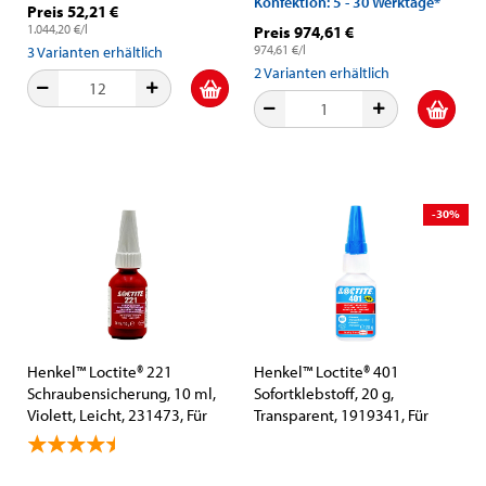
Konfektion: 5 - 30 Werktage*
Preis 52,21 €
1.044,20 €/l
Preis 974,61 €
974,61 €/l
3
Varianten erhältlich
2
Varianten erhältlich
-30%
Henkel™ Loctite® 221
Henkel™ Loctite® 401
Schraubensicherung, 10 ml,
Sofortklebstoff, 20 g,
Violett, Leicht, 231473, Für
Transparent, 1919341, Für
kleine Gewinde
Universelle Anwendungen