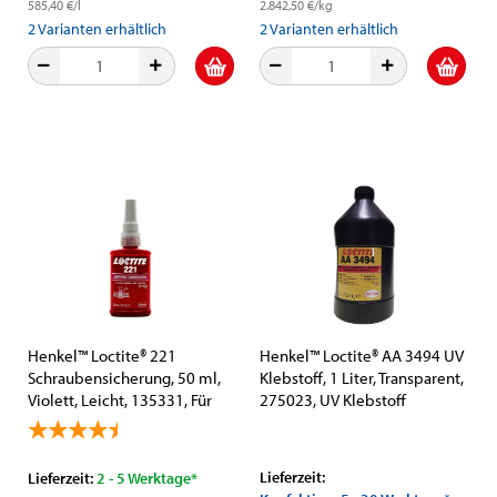
585,40 €/l
2.842,50 €/kg
2
Varianten erhältlich
2
Varianten erhältlich
Henkel™ Loctite® 221
Henkel™ Loctite® AA 3494 UV
Schraubensicherung, 50 ml,
Klebstoff, 1 Liter, Transparent,
Violett, Leicht, 135331, Für
275023, UV Klebstoff
kleine Gewinde
Universale Anwendung
Lieferzeit:
Lieferzeit:
2 - 5 Werktage*