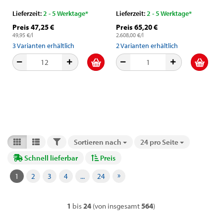
Lieferzeit:
2 - 5 Werktage*
Lieferzeit:
2 - 5 Werktage*
Preis 47,25 €
Preis 65,20 €
49,95 €/l
2.608,00 €/l
3
Varianten erhältlich
2
Varianten erhältlich
FILTER
Sortieren nach
24 pro Seite
Sortieren nach
pro Seite
Schnell lieferbar
Preis
»
1
2
3
4
...
24
1
bis
24
(von insgesamt
564
)