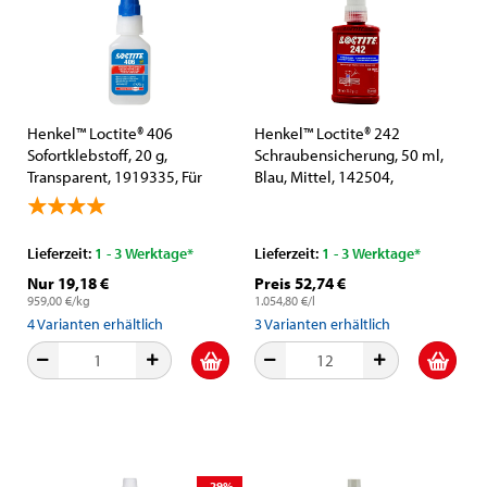
Henkel™ Loctite® 406
Henkel™ Loctite® 242
Sofortklebstoff, 20 g,
Schraubensicherung, 50 ml,
Transparent, 1919335, Für
Blau, Mittel, 142504,
Kunststoff und Gummi
Universell einsetzbar
Lieferzeit:
1 - 3 Werktage*
Lieferzeit:
1 - 3 Werktage*
Nur 19,18 €
Preis 52,74 €
959,00 €/kg
1.054,80 €/l
4
Varianten erhältlich
3
Varianten erhältlich
-29%