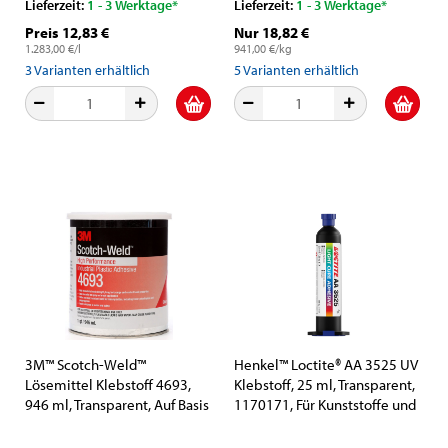
Lieferzeit:
1 - 3 Werktage*
Lieferzeit:
1 - 3 Werktage*
Preis 12,83 €
Nur 18,82 €
1.283,00 €/l
941,00 €/kg
3
Varianten erhältlich
5
Varianten erhältlich
3M™ Scotch-Weld™
Henkel™ Loctite® AA 3525 UV
Lösemittel Klebstoff 4693,
Klebstoff, 25 ml, Transparent,
946 ml, Transparent, Auf Basis
1170171, Für Kunststoffe und
Synthetischer Elastomere für
Metalle
Kunststoff Verklebungen