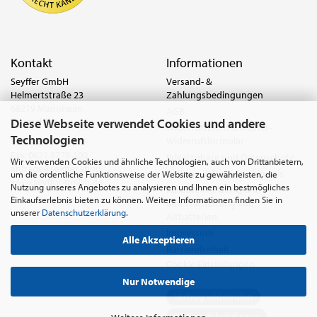
Kontakt
Informationen
Seyffer GmbH
Versand- &
Helmertstraße 23
Zahlungsbedingungen
68219 Mannheim
AGB
Diese Webseite verwendet Cookies und andere
Deutschland
Widerrufsrecht & Muster-
Technologien
Widerrufsformular
Tel.:
0621 8779-555
Fax: 0621 8779-100
Privatsphäre und Datenschutz
Wir verwenden Cookies und ähnliche Technologien, auch von Drittanbietern,
anfrage@seyffer.shop
Batterie- & Recyclinghinweis
um die ordentliche Funktionsweise der Website zu gewährleisten, die
www.seyffer-gmbh.de
Nutzung unseres Angebotes zu analysieren und Ihnen ein bestmögliches
Abfallvermeidung und
Einkaufserlebnis bieten zu können. Weitere Informationen finden Sie in
Bewirtschaftung von
unserer
Datenschutzerklärung
.
Altbatterien
Impressum
Alle Akzeptieren
Barrierefreiheit
Cookie Einstellungen
Nur Notwendige
Vertrag widerrufen
Widerrufsbelehrung