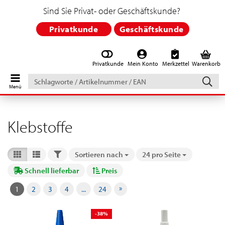
Sind Sie Privat- oder Geschäftskunde?
Privatkunde
Geschäftskunde
Privatkunde
Mein Konto
Merkzettel
Warenkorb
Schlagworte
/
Artikelnummer
/
EAN
Klebstoffe
FILTER
Sortieren nach
24 pro Seite
Sortieren nach
pro Seite
Schnell lieferbar
Preis
»
1
2
3
4
...
24
-38%