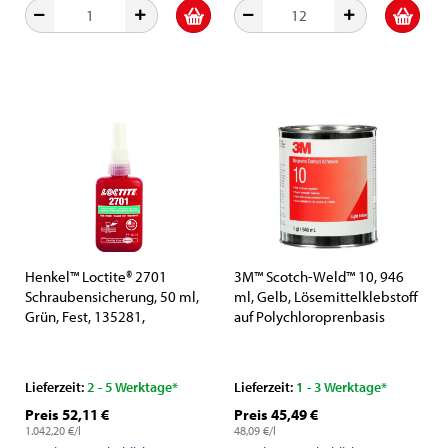
Henkel™ Loctite® 2701
3M™ Scotch-Weld™ 10, 946
Schraubensicherung, 50 ml,
ml, Gelb, Lösemittelklebstoff
Grün, Fest, 135281,
auf Polychloroprenbasis
besonders für verchromte
Flächen
Lieferzeit:
2 - 5 Werktage*
Lieferzeit:
1 - 3 Werktage*
Preis 52,11 €
Preis 45,49 €
1.042,20 €/l
48,09 €/l