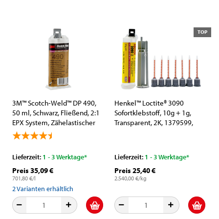
TOP
3M™ Scotch-Weld™ DP 490,
Henkel™ Loctite® 3090
50 ml, Schwarz, Fließend, 2:1
Sofortklebstoff, 10g + 1g,
EPX System, Zähelastischer
Transparent, 2K, 1379599,
Universal 2-Komponenten-
Spaltfüllend
Konstruktionsklebstoff auf
Epoxidharzbasis
Lieferzeit:
1 - 3 Werktage*
Lieferzeit:
1 - 3 Werktage*
Preis 35,09 €
Preis 25,40 €
701,80 €/l
2.540,00 €/kg
2
Varianten erhältlich