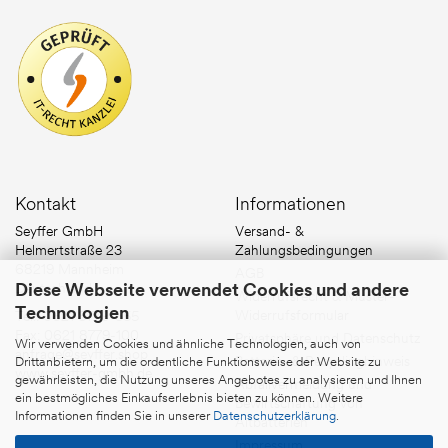
Kontakt
Informationen
Seyffer GmbH
Versand- &
Helmertstraße 23
Zahlungsbedingungen
68219 Mannheim
AGB
Diese Webseite verwendet Cookies und andere
Deutschland
Widerrufsrecht & Muster-
Technologien
Widerrufsformular
Tel.:
0621 8779-555
Fax: 0621 8779-100
Privatsphäre und Datenschutz
Wir verwenden Cookies und ähnliche Technologien, auch von
anfrage@seyffer.shop
Batterie- & Recyclinghinweis
Drittanbietern, um die ordentliche Funktionsweise der Website zu
www.seyffer-gmbh.de
gewährleisten, die Nutzung unseres Angebotes zu analysieren und Ihnen
Abfallvermeidung und
ein bestmögliches Einkaufserlebnis bieten zu können. Weitere
Bewirtschaftung von
Informationen finden Sie in unserer
Datenschutzerklärung
.
Altbatterien
Impressum