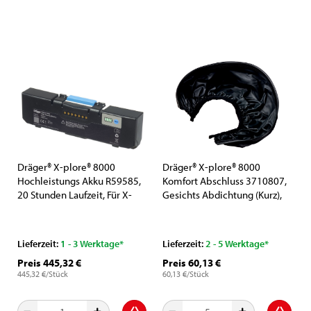
Dräger® X-plore® 8000
Dräger® X-plore® 8000
Hochleistungs Akku R59585,
Komfort Abschluss 3710807,
20 Stunden Laufzeit, Für X-
Gesichts Abdichtung (Kurz),
plore® 8500 IP
Schwarz, Ersatzteil, Für
Gebläseeinheit
Visierkopfteile /
Gesichtsschild / Schutzvisier
Lieferzeit:
1 - 3 Werktage*
Lieferzeit:
2 - 5 Werktage*
Preis 445,32 €
Preis 60,13 €
445,32 €/Stück
60,13 €/Stück