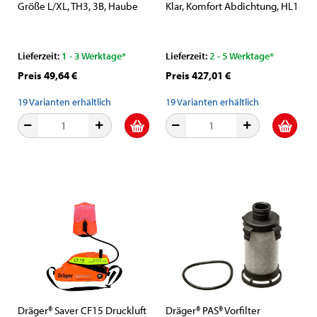
Größe L/XL, TH3, 3B, Haube
Klar, Komfort Abdichtung, HL1
(PP/PE), Visier (PC), Weiß, inkl.
| Gesichtsabschluss,
Kopfhalterung und textiler
Polycarbonat Visier, Dräger®
Halsabdichtung
X-plore® 8000 Visierhelm mit
Lieferzeit:
1 - 3 Werktage*
Lieferzeit:
2 - 5 Werktage*
Komfort Gesichtsabdichtung
Preis 49,64 €
Preis 427,01 €
19
Varianten erhältlich
19
Varianten erhältlich
Dräger® Saver CF15 Druckluft
Dräger® PAS® Vorfilter