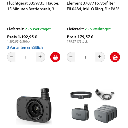
Fluchtgerät 3359735, Haube,
Element 3707716, Vorfilter
15 Minuten Betriebszeit, 3
FIL0484, Inkl. O Ring, Für PAS®
Liter (Stahl, 200 bar),
Filter / Druckluft
Wasserdichte Textil Tasche in
Aufbereitungseinheiten
Orange, Für die Flucht aus
F3500 / F3500 P
Lieferzeit:
2 - 5 Werktage*
Lieferzeit:
2 - 5 Werktage*
Gefahrenbereichen
Preis 1.192,95 €
Preis 179,57 €
1.192,95 €/Stück
179,57 €/Stück
8
Varianten erhältlich