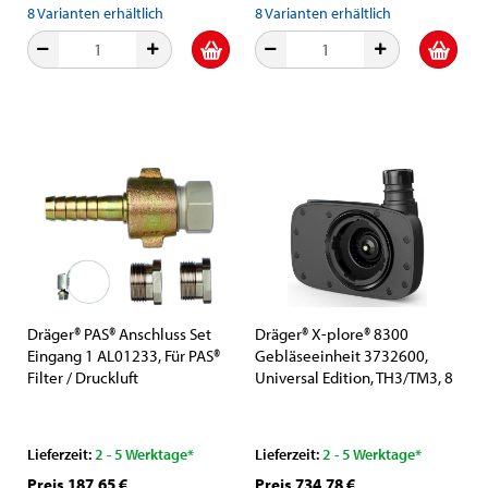
8
Varianten erhältlich
8
Varianten erhältlich
Dräger® PAS® Anschluss Set
Dräger® X-plore® 8300
Eingang 1 AL01233, Für PAS®
Gebläseeinheit 3732600,
Filter / Druckluft
Universal Edition, TH3/TM3, 8
Aufbereitungseinheiten zum
- 11 Stunden Laufzeit,
Anschluss von
Partikelschutz, Für höchste
Druckluftschläuchen ohne
Anforderungen in Industrie
Lieferzeit:
2 - 5 Werktage*
Lieferzeit:
2 - 5 Werktage*
Kupplung
und Gesundheitswesen
Preis 187,65 €
Preis 734,78 €