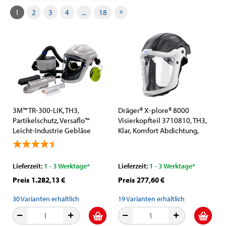
»
1
2
3
4
...
18
3M™ TR-300-LIK, TH3,
Dräger® X-plore® 8000
Partikelschutz, Versaflo™
Visierkopfteil 3710810, TH3,
Leicht-Industrie Gebläse
Klar, Komfort Abdichtung,
Atemschutz Set, Teile: [TR-
Polycarbonat Visier, Dräger®
315E+, M-206, Z3AF/2,
X-plore® 8000 Gesichtsschild
H520P3EV]
/ Schutzvisier mit
Lieferzeit:
1 - 3 Werktage*
Lieferzeit:
1 - 3 Werktage*
komfortabler
Preis 1.282,13 €
Preis 277,60 €
Gesichtsabdichtung
30
Varianten erhältlich
19
Varianten erhältlich