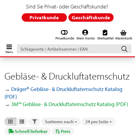
Sind Sie Privat- oder Geschäftskunde?
Privatkunde
Geschäftskunde
Privatkunde
Mein Konto
Merkzettel
Warenkorb
Schlagworte
/
Artikelnummer
/
EAN
Gebläse- & Druckluftatemschutz
→
Dräger® Gebläse- & Druckluftatemschutz Katalog
(PDF)
→
3M™ Gebläse- & Druckluftatemschutz Katalog (PDF)
FILTER
Sortieren nach
24 pro Seite
Sortieren nach
pro Seite
Schnell lieferbar
Preis