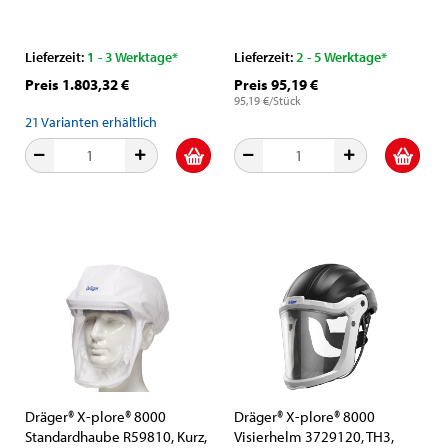
Partikel- Gase- &
Abdichtung (Kurz), Zytec® FR,
Dämpfeschutz, Leicht-
Grau, Ersatzteil, Für
Industrie, Teile: [R59540,
Visierhelme
Lieferzeit:
1 - 3 Werktage*
Lieferzeit:
2 - 5 Werktage*
3710810, R59600, 6739730,
Preis 1.803,32 €
Preis 95,19 €
6739535]
95,19 €/Stück
21
Varianten erhältlich
Dräger® X-plore® 8000
Dräger® X-plore® 8000
Standardhaube R59810, Kurz,
Visierhelm 3729120, TH3,