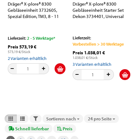
Dräger® X-plore® 8300
Dräger® X-plore® 8300
Gebläseeinheit 3732605,
Gebläseeinheit Starter Set
Spezial Edition, TM3, 8 - 11
Dekon 3734401, Universal
Stunden Laufzeit,
Edition, Dekongürtel,
Partikelschutz, Für höchste
TH3/TM3, 8 - 11 Stunden
Anforderungen in Industrie
Laufzeit, Partikelschutz, Für
Lieferzeit:
Lieferzeit:
2 - 5 Werktage*
und Gesundheitswesen
höchste Anforderungen in
Vorbestellen > 30 Werktage
Preis 573,19 €
Industrie und
573,19 €/Stück
Preis 1.038,01 €
Gesundheitswesen
1.038,01 €/Stück
2
Varianten erhältlich
3
Varianten erhältlich
FILTER
Sortieren nach
24 pro Seite
Sortieren nach
pro Seite
Schnell lieferbar
Preis