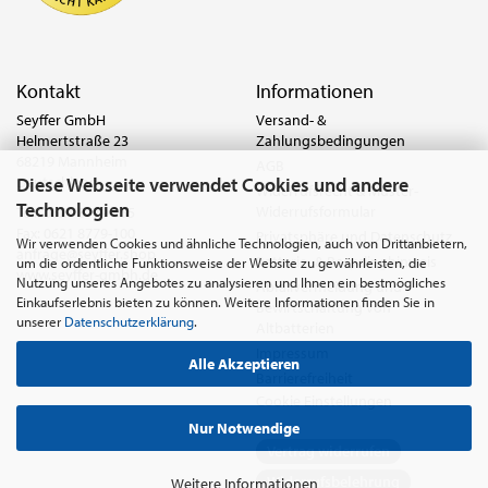
Kontakt
Informationen
Seyffer GmbH
Versand- &
Helmertstraße 23
Zahlungsbedingungen
68219 Mannheim
AGB
Diese Webseite verwendet Cookies und andere
Deutschland
Widerrufsrecht & Muster-
Technologien
Widerrufsformular
Tel.:
0621 8779-555
Fax: 0621 8779-100
Privatsphäre und Datenschutz
Wir verwenden Cookies und ähnliche Technologien, auch von Drittanbietern,
anfrage@seyffer.shop
Batterie- & Recyclinghinweis
um die ordentliche Funktionsweise der Website zu gewährleisten, die
www.seyffer-gmbh.de
Nutzung unseres Angebotes zu analysieren und Ihnen ein bestmögliches
Abfallvermeidung und
Einkaufserlebnis bieten zu können. Weitere Informationen finden Sie in
Bewirtschaftung von
unserer
Datenschutzerklärung
.
Altbatterien
Impressum
Alle Akzeptieren
Barrierefreiheit
Cookie Einstellungen
Nur Notwendige
Vertrag widerrufen
Widerrufsbelehrung
Weitere Informationen