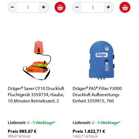
Dräger® Saver CF10 Druckluft
Dräger® PAS® Filter F3000
Fluchtgerät 3359734, Haube,
Druckluft Aufbereitungs
10 Minuten Betriebszeit, 2
Einheit 3359915, 760
Liter (Alu, 200 bar),
(L./Min.), Ohne Vorfilter,
Wasserdichte Textil Tasche in
Wandmontage, Max. 3
Orange, Für die Flucht aus
Personen, Zum Anschluss von
Lieferzeit:
2 - 5 Werktage*
Lieferzeit:
2 - 5 Werktage*
Gefahrenbereichen
Dräger® PAS®
Preis 985,67 €
Preis 1.622,71 €
Druckluftsystemen
985,67 €/Stück
1.622,71 €/Stück