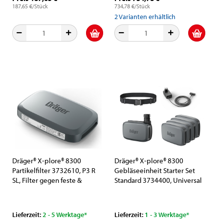
187,65 €/Stück
734,78 €/Stück
2
Varianten erhältlich
Dräger® X-plore® 8300
Dräger® X-plore® 8300
Partikelfilter 3732610, P3 R
Gebläseeinheit Starter Set
SL, Filter gegen feste &
Standard 3734400, Universal
flüssige Partikel für X-plore®
Edition, Standardgürtel,
8300 Gebläseeinheit
TH3/TM3, 8 - 11 Stunden
Laufzeit, Partikelschutz, Für
Lieferzeit:
2 - 5 Werktage*
Lieferzeit:
1 - 3 Werktage*