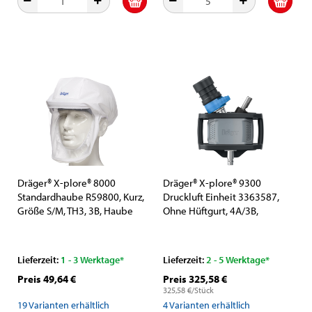
Dräger® X-plore® 8000
Dräger® X-plore® 9300
Standardhaube R59800, Kurz,
Druckluft Einheit 3363587,
Größe S/M, TH3, 3B, Haube
Ohne Hüftgurt, 4A/3B,
(PP/PE), Visier (PC), Weiß, inkl.
Passend für Robuste
Kopfhalterung und textiler
Kopfteile, Hauben &
Halsabdichtung
Schweißermasken Gen. 2,
Lieferzeit:
1 - 3 Werktage*
Lieferzeit:
2 - 5 Werktage*
Partikel- Gase- &
Preis 49,64 €
Preis 325,58 €
Dämpfeschutz, Für
325,58 €/Stück
Anwendungen in Industrie
19
Varianten erhältlich
4
Varianten erhältlich
und Gesundheitswesen