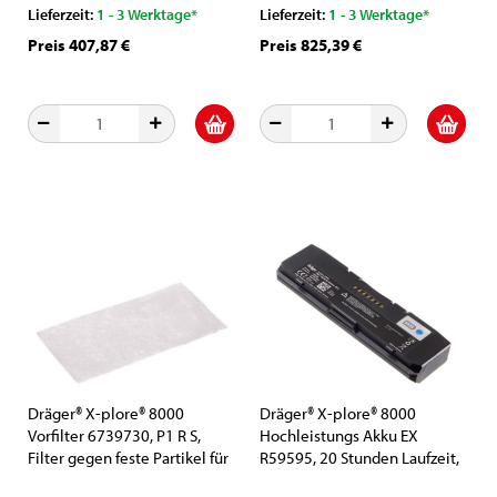
Lieferzeit:
1 - 3 Werktage*
Lieferzeit:
1 - 3 Werktage*
Preis 407,87 €
Preis 825,39 €
Dräger® X-plore® 8000
Dräger® X-plore® 8000
Vorfilter 6739730, P1 R S,
Hochleistungs Akku EX
Filter gegen feste Partikel für
R59595, 20 Stunden Laufzeit,
X-plore® 8500 IP / 8700 EX
Für X-plore® 8700 EX