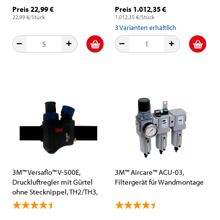
höchste Anforderungen in
Preis 22,99 €
Preis 1.012,35 €
Industrie und
22,99 €/Stück
1.012,35 €/Stück
Gesundheitswesen
3
Varianten erhältlich
3M™ Versaflo™ V-500E,
3M™ Aircare™ ACU-03,
Druckluftregler mit Gürtel
Filtergerät für Wandmontage
ohne Stecknippel, TH2/TH3,
Schwarz