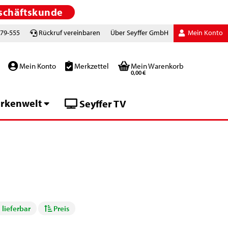
schäftskunde
779-555
Rückruf vereinbaren
Über Seyffer GmbH
Mein Konto
Mein Konto
Merkzettel
Mein Warenkorb
0,00 €
rkenwelt
Seyffer TV
 lieferbar
Preis