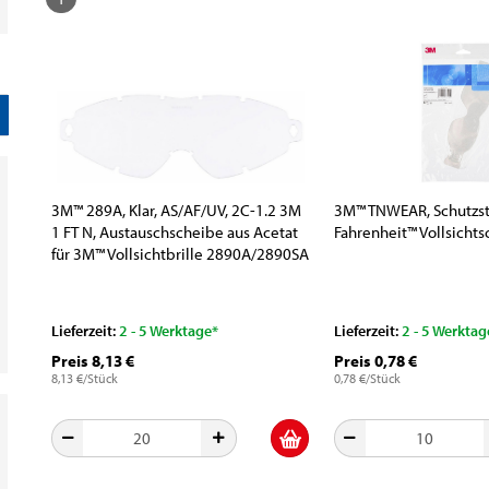
3M™ 289A, Klar, AS/AF/UV, 2C-1.2 3M
3M™ TNWEAR, Schutzstr
1 FT N, Austauschscheibe aus Acetat
Fahrenheit™ Vollsichts
für 3M™ Vollsichtbrille 2890A/2890SA
Lieferzeit:
2 - 5 Werktage*
Lieferzeit:
2 - 5 Werktag
Preis 8,13 €
Preis 0,78 €
8,13 €/Stück
0,78 €/Stück