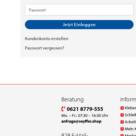
Mail-
Adresse
Passwort
Jetzt Einloggen
Kundenkonto erstellen
Passwort vergessen?
Beratung
Infor
Klebe
0621 8779-555
Schlei
Mo. – Fr.: 07:30 – 16:30 Uhr
anfrage@seyffer.shop
Arbei
Mein 
B2B E-Mail-
Merkz