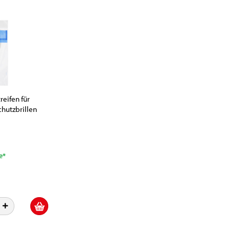
eifen für
chutzbrillen
e*