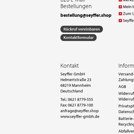
Bestellungen
Mein 
Zum 
bestellung@seyffer.shop
Seyffe
Rückruf vereinbaren
Kontaktformular
Kontakt
Infor
Seyffer GmbH
Versand-
Helmertstraße 23
Zahlung
68219 Mannheim
AGB
Deutschland
Widerruf
Widerruf
Tel.:
0621 8779-555
Fax: 0621 8779-100
Privatsp
anfrage@seyffer.shop
Datensc
www.seyffer-gmbh.de
Batterie-
Recyclin
Abfallv