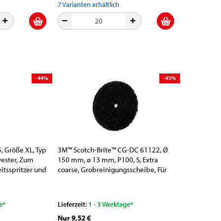
7
Varianten erhältlich
-44%
-45%
 Größe XL, Typ
3M™ Scotch-Brite™ CG-DC 61122, Ø
yester, Zum
150 mm, ø 13 mm, P100, S, Extra
itsspritzer und
coarse, Grobreinigungsscheibe, Für
Reinigungs- und Finisharbeiten
e*
Lieferzeit:
1 - 3 Werktage*
Nur 9,52 €