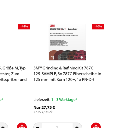
-44%
-40%
, Größe M, Typ
3M™ Grinding & Refining Kit 787C-
yester, Zum
125-SAMPLE, 3x 787C Fiberscheibe in
itsspritzer und
125 mm mit Korn 120+, 1x PN-DH
Vliesscheibe in 125 mm in Feinheit
Extra Grob, Grob & Mittel + 1x
Hochleistungsfiberscheibenstützteller
e*
Lieferzeit:
1 - 3 Werktage*
Nur 27,75 €
27,75 €/Stück