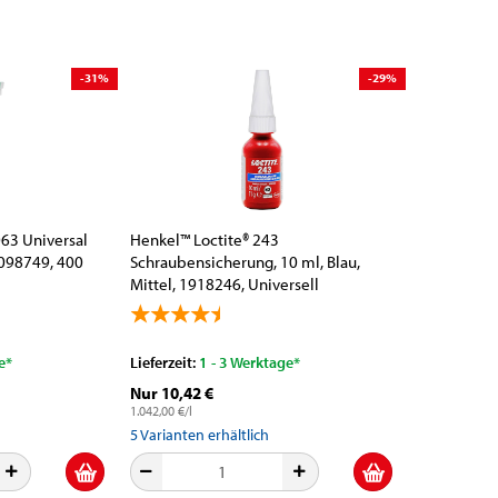
-31%
-29%
063 Universal
Henkel™ Loctite® 243
2098749, 400
Schraubensicherung, 10 ml, Blau,
Mittel, 1918246, Universell
einsetzbar
e*
Lieferzeit:
1 - 3 Werktage*
Nur 10,42 €
1.042,00 €/l
5
Varianten erhältlich