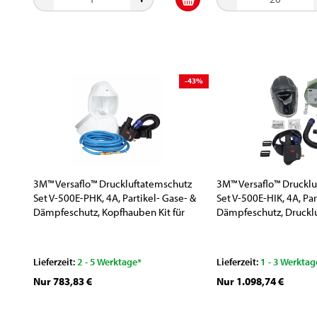
-43%
3M™ Versaflo™ Druckluftatemschutz
3M™ Versaflo™ Druckl
Set V-500E-PHK, 4A, Partikel- Gase- &
Set V-500E-HIK, 4A, Par
Dämpfeschutz, Kopfhauben Kit für
Dämpfeschutz, Druckluf
Lackierarbeiten
Schwer Industrie
Lieferzeit:
2 - 5 Werktage*
Lieferzeit:
1 - 3 Werktag
Nur 783,83 €
Nur 1.098,74 €