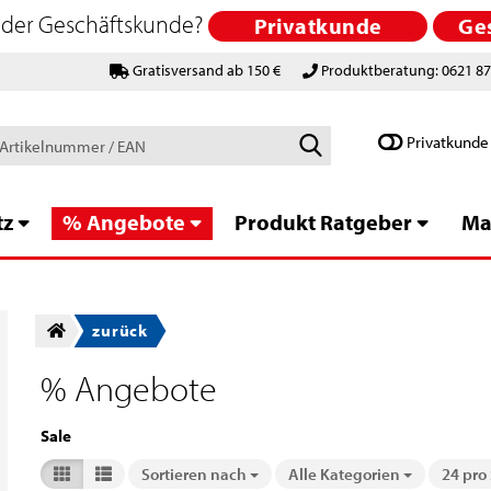
 oder Geschäftskunde?
Privatkunde
Ge
Gratisversand ab 150 €
Produktberatung: 0621 8
Schlagworte
Privatkunde
/
Artikelnummer
/
tz
% Angebote
Produkt Ratgeber
Ma
EAN
zurück
% Angebote
Sale
Sortieren nach
Alle Kategorien
24 pro
Sortieren nach
pro Sei