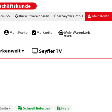
schäftskunde
779-555
Rückruf vereinbaren
Über Seyffer GmbH
Mein Konto
Mein Konto
Merkzettel
Mein Warenkorb
0,00 €
rkenwelt
Seyffer TV
 Seite
Schnell lieferbar
Preis
te