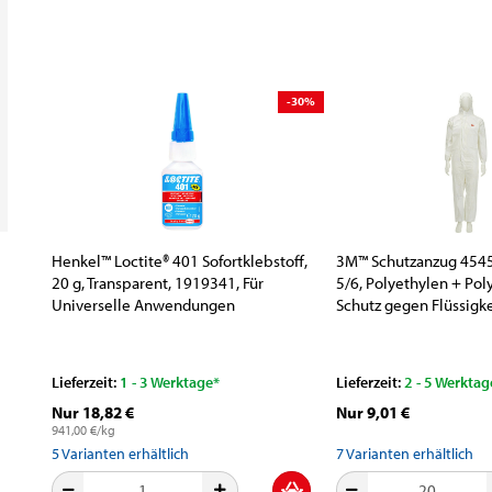
-30%
Henkel™ Loctite® 401 Sofortklebstoff,
3M™ Schutzanzug 4545
20 g, Transparent, 1919341, Für
5/6, Polyethylen + Pol
Universelle Anwendungen
Schutz gegen Flüssigke
Partikel
Lieferzeit:
1 - 3 Werktage*
Lieferzeit:
2 - 5 Werktag
Nur 18,82 €
Nur 9,01 €
941,00 €/kg
5
Varianten erhältlich
7
Varianten erhältlich