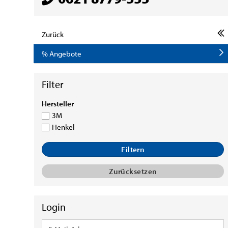
Zurück
% Angebote
HERSTELLER
Hersteller
3M
Henkel
Filtern
Zurücksetzen
Login