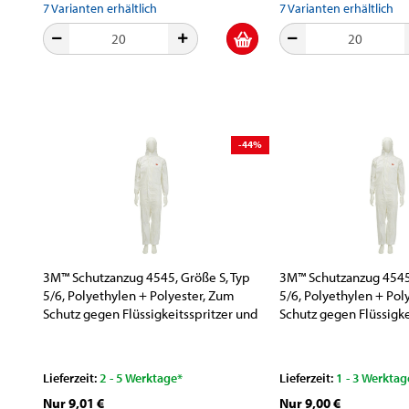
7
Varianten erhältlich
7
Varianten erhältlich
-44%
3M™ Schutzanzug 4545, Größe S, Typ
3M™ Schutzanzug 4545,
5/6, Polyethylen + Polyester, Zum
5/6, Polyethylen + Pol
Schutz gegen Flüssigkeitsspritzer und
Schutz gegen Flüssigke
Partikel
Partikel
Lieferzeit:
2 - 5 Werktage*
Lieferzeit:
1 - 3 Werktag
Nur 9,01 €
Nur 9,00 €