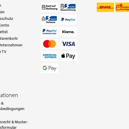
n
fen
tsschutz
Konto
ettel
Warenkorb
Unternehmen
r TV
mationen
 &
sbedingungen
srecht & Muster-
sformular