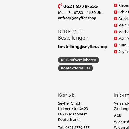
Klebe
0621 8779-555
Schlei
Mo. – Fr.: 07:30 – 16:30 Uhr
anfrage@seyffer.shop
Arbei
Mein 
B2B E-Mail-
Merkz
Bestellungen
Mein 
Zum 
bestellung@seyffer.shop
Seyffe
Rückruf vereinbaren
Kontaktformular
Kontakt
Infor
Seyffer GmbH
Versand-
Helmertstraße 23
Zahlung
68219 Mannheim
AGB
Deutschland
Widerruf
Widerruf
Tel.:
0621 8779-555