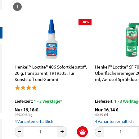
1
-38%
Henkel™ Loctite® 406 Sofortklebstoff,
Henkel™ Loctite® SF 7
20 g, Transparent, 1919335, Für
Oberflächenreiniger 
Kunststoff und Gummi
ml, Aerosol Sprühdose
Lieferzeit:
1 - 3 Werktage*
Lieferzeit:
1 - 3 Werktag
Nur 19,18 €
Nur 16,14 €
959,00 €/kg
40,35 €/l
4
Varianten erhältlich
4
Varianten erhältlich