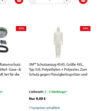
-43%
-44%
uftatemschutz
3M™ Schutzanzug 4545, Größe 4XL,
tikel- Gase- &
Typ 5/6, Polyethylen + Polyester, Zum
t Set für die
Schutz gegen Flüssigkeitsspritzer und
Partikel
e*
Lieferzeit:
2 - 5 Werktage*
Nur 9,00 €
7
Varianten erhältlich