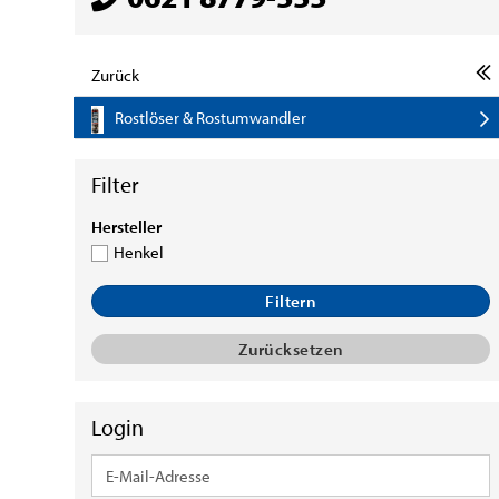
Zurück
Rostlöser & Rostumwandler
HERSTELLER
Hersteller
Henkel
Filtern
Zurücksetzen
Login
E-