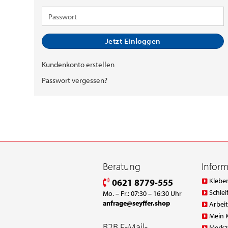
Mail-
Adresse
Passwort
Jetzt Einloggen
Kundenkonto erstellen
Passwort vergessen?
Beratung
Infor
Klebe
0621 8779-555
Schlei
Mo. – Fr.: 07:30 – 16:30 Uhr
anfrage@seyffer.shop
Arbei
Mein 
B2B E-Mail-
Merkz