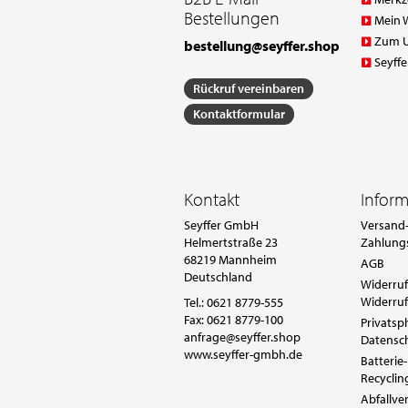
Bestellungen
Mein 
Zum 
bestellung@seyffer.shop
Seyffe
Rückruf vereinbaren
Kontaktformular
Kontakt
Infor
Seyffer GmbH
Versand-
Helmertstraße 23
Zahlung
68219 Mannheim
AGB
Deutschland
Widerruf
Widerruf
Tel.:
0621 8779-555
Fax: 0621 8779-100
Privatsp
anfrage@seyffer.shop
Datensc
www.seyffer-gmbh.de
Batterie-
Recyclin
Abfallv