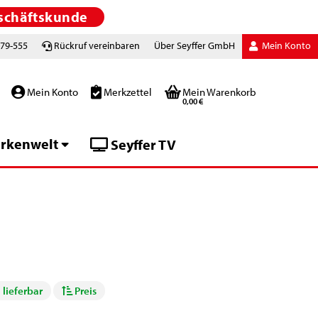
schäftskunde
779-555
Rückruf vereinbaren
Über Seyffer GmbH
Mein Konto
Mein Konto
Merkzettel
Mein Warenkorb
0,00 €
rkenwelt
Seyffer TV
 lieferbar
Preis