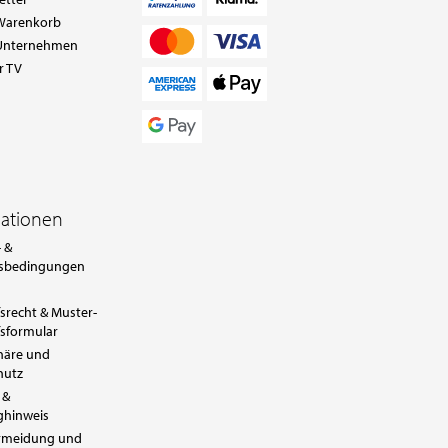
Warenkorb
Unternehmen
r TV
mationen
 &
sbedingungen
srecht & Muster-
sformular
häre und
hutz
 &
ghinweis
ermeidung und