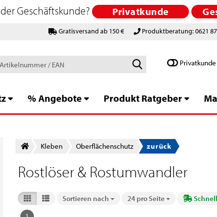
 oder Geschäftskunde?
Privatkunde
Ge
Gratisversand ab 150 €
Produktberatung: 0621 8
Schlagworte
Privatkunde
/
Artikelnummer
/
tz
% Angebote
Produkt Ratgeber
Ma
EAN
Kleben
Oberflächenschutz
zurück
Rostlöser & Rostumwandler
Sortieren nach
24 pro Seite
Schnell
Sortieren nach
pro Seite
1