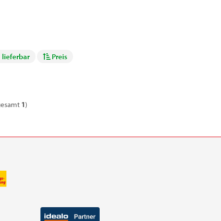
 lieferbar
Preis
gesamt
1
)