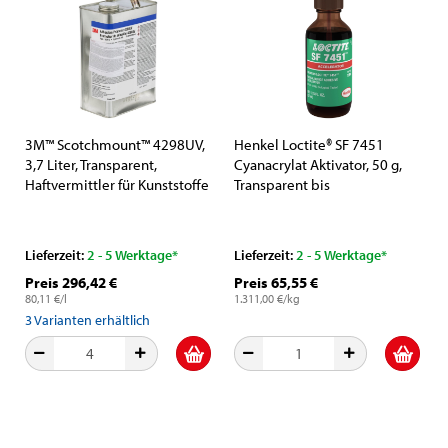
3M™ Scotchmount™ 4298UV,
Henkel Loctite® SF 7451
3,7 Liter, Transparent,
Cyanacrylat Aktivator, 50 g,
Haftvermittler für Kunststoffe
Transparent bis
Bernsteinfarben, 110330, Zur
schnelleren Aushärtung von
Cyanacrylaten auf Reinraum
Lieferzeit:
2 - 5 Werktage*
Lieferzeit:
2 - 5 Werktage*
Niveau
Preis 296,42 €
Preis 65,55 €
80,11 €/l
1.311,00 €/kg
3
Varianten erhältlich