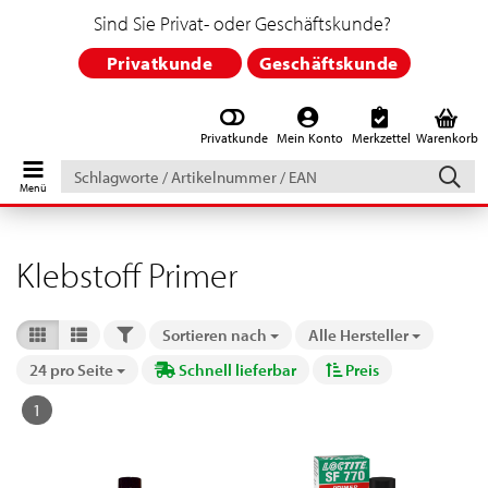
Sind Sie Privat- oder Geschäftskunde?
Privatkunde
Geschäftskunde
Privatkunde
Mein Konto
Merkzettel
Warenkorb
Schlagworte
/
Artikelnummer
/
EAN
Klebstoff Primer
FILTER
Sortieren nach
Alle Hersteller
Sortieren nach
24 pro Seite
Schnell lieferbar
Preis
pro Seite
1