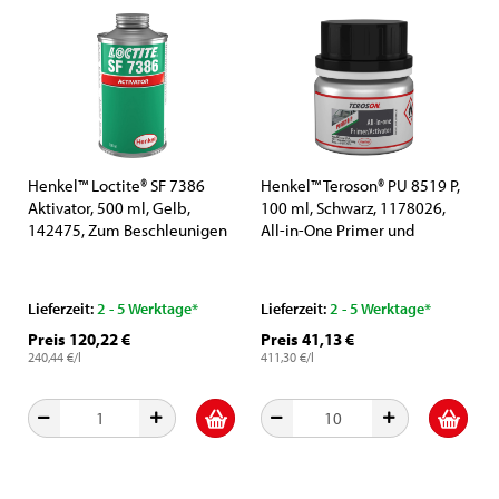
Henkel™ Loctite® SF 7386
Henkel™ Teroson® PU 8519 P,
Aktivator, 500 ml, Gelb,
100 ml, Schwarz, 1178026,
142475, Zum Beschleunigen
All-in-One Primer und
der Aushärtung
Aktivator für Glas
Lieferzeit:
2 - 5 Werktage*
Lieferzeit:
2 - 5 Werktage*
Preis 120,22 €
Preis 41,13 €
240,44 €/l
411,30 €/l