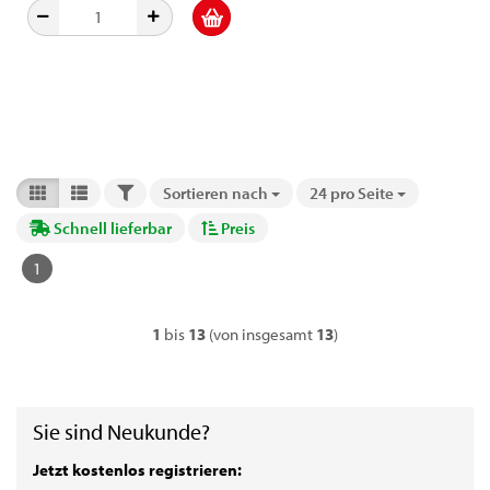
FILTER
Sortieren nach
24 pro Seite
Sortieren nach
pro Seite
Schnell lieferbar
Preis
1
1
bis
13
(von insgesamt
13
)
Sie sind Neukunde?
Jetzt kostenlos registrieren: