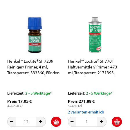
Henkel™ Loctite® SF 7239
Henkel™ Loctite® SF 7701
Reiniger/ Primer, 4 ml,
Haftvermittler/ Primer, 473
Transparent, 333360, Für den
ml, Transparent, 2171393,
universellen Einsatz
Nach ISO 10993 getestet, Für
Substrate mit niedriger
Oberflächenenergie
Lieferzeit:
2 - 5 Werktage*
Lieferzeit:
2 - 5 Werktage*
Preis 17,05 €
Preis 271,88 €
4.262,50 €/l
574,80 €/l
2
Varianten erhältlich