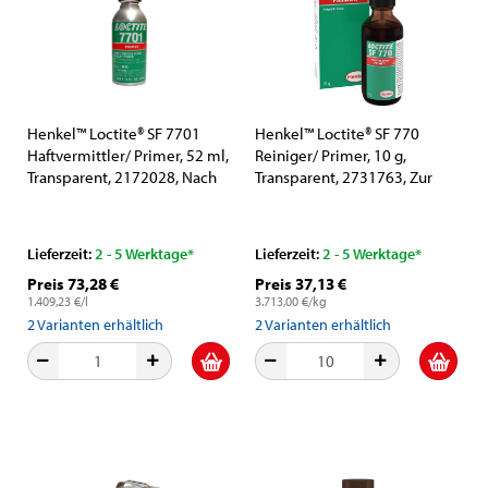
Henkel™ Loctite® SF 7701
Henkel™ Loctite® SF 770
Haftvermittler/ Primer, 52 ml,
Reiniger/ Primer, 10 g,
Transparent, 2172028, Nach
Transparent, 2731763, Zur
ISO 10993 getestet, Für
Vorbereitung schwer zu
Substrate mit niedriger
klebender Substrate
Oberflächenenergie
Lieferzeit:
2 - 5 Werktage*
Lieferzeit:
2 - 5 Werktage*
Preis 73,28 €
Preis 37,13 €
1.409,23 €/l
3.713,00 €/kg
2
Varianten erhältlich
2
Varianten erhältlich