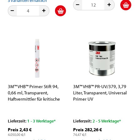
3
Varianten erhältlich
3M™ VHB™ Primer Stift 94,
3M™ VHB™ PR-UV/379, 3,79
0,66 ml, Transparent,
Liter, Transparent, Universal
Haftvermittler für kritische
Primer UV
Oberflächen
Lieferzeit:
1 - 3 Werktage*
Lieferzeit:
2 - 5 Werktage*
Preis 2,43 €
Preis 282,26 €
4.050,00 €/l
74,47 €/l