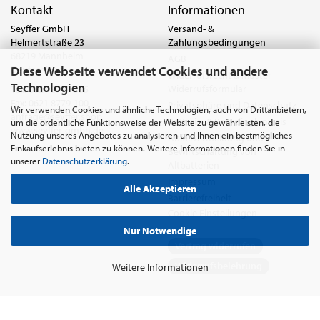
Kontakt
Informationen
Seyffer GmbH
Versand- &
Helmertstraße 23
Zahlungsbedingungen
68219 Mannheim
AGB
Diese Webseite verwendet Cookies und andere
Deutschland
Widerrufsrecht & Muster-
Technologien
Widerrufsformular
Tel.:
0621 8779-555
Fax: 0621 8779-100
Privatsphäre und Datenschutz
Wir verwenden Cookies und ähnliche Technologien, auch von Drittanbietern,
anfrage@seyffer.shop
Batterie- & Recyclinghinweis
um die ordentliche Funktionsweise der Website zu gewährleisten, die
www.seyffer-gmbh.de
Nutzung unseres Angebotes zu analysieren und Ihnen ein bestmögliches
Abfallvermeidung und
Einkaufserlebnis bieten zu können. Weitere Informationen finden Sie in
Bewirtschaftung von
unserer
Datenschutzerklärung
.
Altbatterien
Impressum
Alle Akzeptieren
Barrierefreiheit
Cookie Einstellungen
Nur Notwendige
Vertrag widerrufen
Widerrufsbelehrung
Weitere Informationen