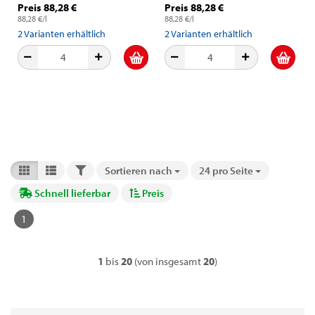
Preis 88,28 €
Preis 88,28 €
88,28 €/l
88,28 €/l
2
Varianten erhältlich
2
Varianten erhältlich
FILTER
Sortieren nach
24 pro Seite
Sortieren nach
pro Seite
Schnell lieferbar
Preis
1
1
bis
20
(von insgesamt
20
)