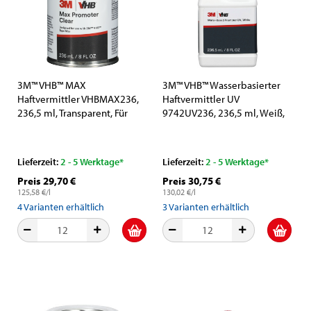
3M™ VHB™ MAX
3M™ VHB™ Wasserbasierter
Haftvermittler VHBMAX236,
Haftvermittler UV
236,5 ml, Transparent, Für
9742UV236, 236,5 ml, Weiß,
VHB™ MAX Klebebänder zur
Für bessere Haftung,
Verbesserung der
Sicherheit und Nachhaltigkeit
Klebeleistung
Lieferzeit:
2 - 5 Werktage*
Lieferzeit:
2 - 5 Werktage*
Preis 29,70 €
Preis 30,75 €
125,58 €/l
130,02 €/l
4
Varianten erhältlich
3
Varianten erhältlich