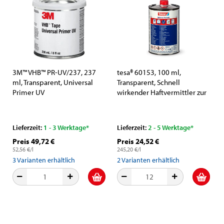
3M™ VHB™ PR-UV/237, 237
tesa® 60153, 100 ml,
ml, Transparent, Universal
Transparent, Schnell
Primer UV
wirkender Haftvermittler zur
Steigerung der Klebkräfte auf
verschiedenen Untergründen
Lieferzeit:
1 - 3 Werktage*
Lieferzeit:
2 - 5 Werktage*
Preis 49,72 €
Preis 24,52 €
52,56 €/l
245,20 €/l
3
Varianten erhältlich
2
Varianten erhältlich