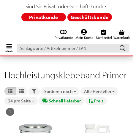
Sind Sie Privat- oder Geschäftskunde?
Privatkunde
Geschäftskunde
Privatkunde
Mein Konto
Merkzettel
Warenkorb
Schlagworte
/
Artikelnummer
/
EAN
Hochleistungsklebeband Primer
FILTER
Sortieren nach
Alle Hersteller
Sortieren nach
24 pro Seite
Schnell lieferbar
Preis
pro Seite
1