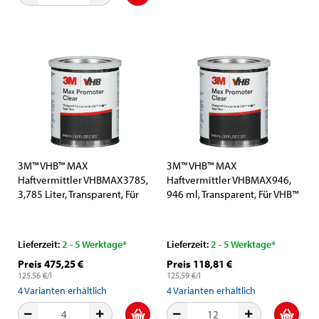
3M™ VHB™ MAX
3M™ VHB™ MAX
Haftvermittler VHBMAX3785,
Haftvermittler VHBMAX946,
3,785 Liter, Transparent, Für
946 ml, Transparent, Für VHB™
VHB™ MAX Klebebänder zur
MAX Klebebänder zur
Verbesserung der
Verbesserung der
Klebeleistung
Klebeleistung
Lieferzeit:
2 - 5 Werktage*
Lieferzeit:
2 - 5 Werktage*
Preis 475,25 €
Preis 118,81 €
125,56 €/l
125,59 €/l
4
Varianten erhältlich
4
Varianten erhältlich