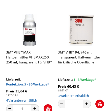
3M™ VHB™ MAX
3M™ VHB™ 94, 946 ml,
Haftvermittler VHBMAX250,
Transparent, Haftvermittler
250 ml, Transparent, Für VHB™
für kritische Oberflächen
MAX Klebebänder zur
Verbesserung der
Klebeleistung
Lieferzeit:
Lieferzeit:
1 - 3 Werktage*
Konfektion: 5 - 30 Werktage*
Preis 60,43 €
63,61 €/l
Preis 35,64 €
142,56 €/l
3
Varianten erhältlich
4
Varianten erhältlich