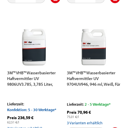
3M™ VHB™ Wasserbasierter
3M™ VHB™ Wasserbasierter
Haftvermittler UV
Haftvermittler UV
9806UV3.785, 3,785 Liter,
9704UV946, 946 ml, Weiß, Für
Weiß, Für bessere Haftung,
bessere Haftung, Sicherheit
Sicherheit und Nachhaltigkeit
und Nachhaltigkeit
Lieferzeit:
Lieferzeit:
2 - 5 Werktage*
Konfektion: 5 - 30 Werktage*
Preis 70,96 €
75,01 €/l
Preis 236,59 €
62,51 €/l
3
Varianten erhältlich