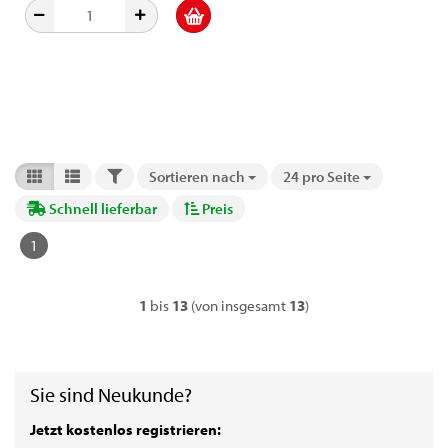
FILTER
Sortieren nach
24 pro Seite
Sortieren nach
pro Seite
Schnell lieferbar
Preis
1
1
bis
13
(von insgesamt
13
)
Sie sind Neukunde?
Jetzt kostenlos registrieren: