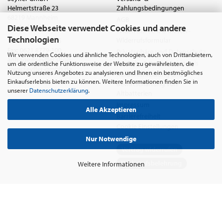
Helmertstraße 23
Zahlungsbedingungen
68219 Mannheim
AGB
Diese Webseite verwendet Cookies und andere
Deutschland
Widerrufsrecht & Muster-
Technologien
Widerrufsformular
Tel.:
0621 8779-555
Fax: 0621 8779-100
Privatsphäre und Datenschutz
Wir verwenden Cookies und ähnliche Technologien, auch von Drittanbietern,
anfrage@seyffer.shop
Batterie- & Recyclinghinweis
um die ordentliche Funktionsweise der Website zu gewährleisten, die
www.seyffer-gmbh.de
Nutzung unseres Angebotes zu analysieren und Ihnen ein bestmögliches
Abfallvermeidung und
Einkaufserlebnis bieten zu können. Weitere Informationen finden Sie in
Bewirtschaftung von
unserer
Datenschutzerklärung
.
Altbatterien
Impressum
Alle Akzeptieren
Barrierefreiheit
Cookie Einstellungen
Nur Notwendige
Vertrag widerrufen
Widerrufsbelehrung
Weitere Informationen