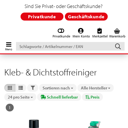
Sind Sie Privat- oder Geschäftskunde?
Privatkunde
Geschäftskunde
Privatkunde
Mein Konto
Merkzettel
Warenkorb
Schlagworte
/
Artikelnummer
/
EAN
Kleb- & Dichtstoffreiniger
FILTER
Sortieren nach
Alle Hersteller
Sortieren nach
24 pro Seite
Schnell lieferbar
Preis
pro Seite
1