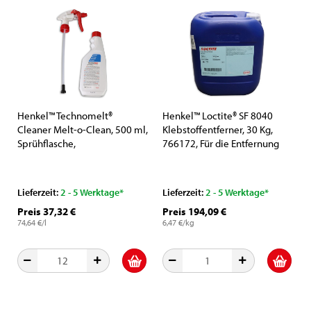
Henkel™ Technomelt®
Henkel™ Loctite® SF 8040
Cleaner Melt-o-Clean, 500 ml,
Klebstoffentferner, 30 Kg,
Sprühflasche,
766172, Für die Entfernung
Universalreiniger
von Polyurethan Klebstoffen
Lieferzeit:
2 - 5 Werktage*
Lieferzeit:
2 - 5 Werktage*
Preis 37,32 €
Preis 194,09 €
74,64 €/l
6,47 €/kg