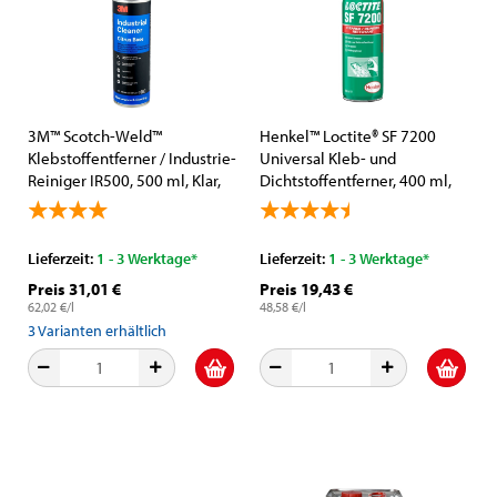
3M™ Scotch-Weld™
Henkel™ Loctite® SF 7200
Klebstoffentferner / Industrie-
Universal Kleb- und
Reiniger IR500, 500 ml, Klar,
Dichtstoffentferner, 400 ml,
Auf Limonenbasis
Transparent, Aerosol
Sprühdose
Lieferzeit:
1 - 3 Werktage*
Lieferzeit:
1 - 3 Werktage*
Preis 31,01 €
Preis 19,43 €
62,02 €/l
48,58 €/l
3
Varianten erhältlich