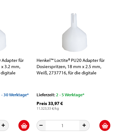
 Adapter für
Henkel™ Loctite® PU20 Adapter für
 x 3.2 mm,
Dosierspritzen, 18 mm x 2.5 mm,
 digitale
Weiß, 2737716, für die digitale
chpumpe
peristalische Schlauchpumpe
5 - 30 Werktage*
Lieferzeit:
2 - 5 Werktage*
Preis 33,97 €
11.323,33 €/kg