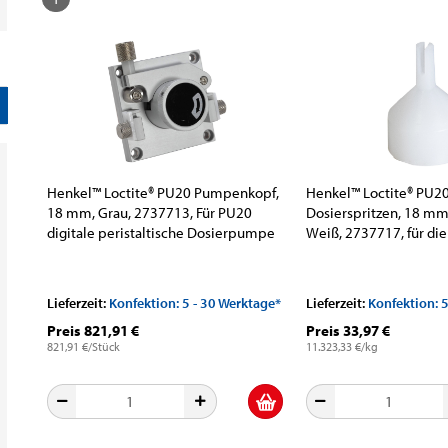
Henkel™ Loctite® PU20 Pumpenkopf,
Henkel™ Loctite® PU20
18 mm, Grau, 2737713, Für PU20
Dosierspritzen, 18 mm
digitale peristaltische Dosierpumpe
Weiß, 2737717, für die
peristalische Schlau
Lieferzeit:
Konfektion: 5 - 30 Werktage*
Lieferzeit:
Konfektion: 
Preis 821,91 €
Preis 33,97 €
821,91 €/Stück
11.323,33 €/kg