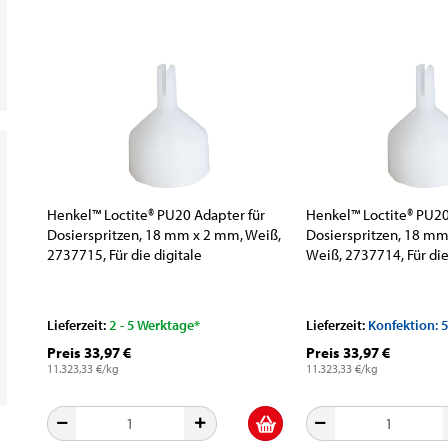
Henkel™ Loctite® PU20 Adapter für
Henkel™ Loctite® PU20
Dosierspritzen, 18 mm x 2 mm, Weiß,
Dosierspritzen, 18 mm
2737715, Für die digitale
Weiß, 2737714, Für die
peristalische Schlauchpumpe
peristalische Schlau
Lieferzeit:
2 - 5 Werktage*
Lieferzeit:
Konfektion: 
Preis 33,97 €
Preis 33,97 €
11.323,33 €/kg
11.323,33 €/kg