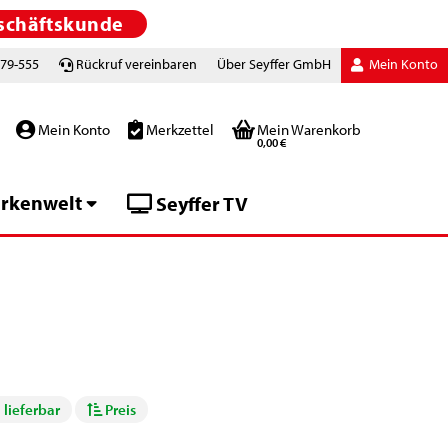
schäftskunde
779-555
Rückruf vereinbaren
Über Seyffer GmbH
Mein Konto
Mein Konto
Merkzettel
Mein Warenkorb
0,00 €
rkenwelt
Seyffer TV
 lieferbar
Preis