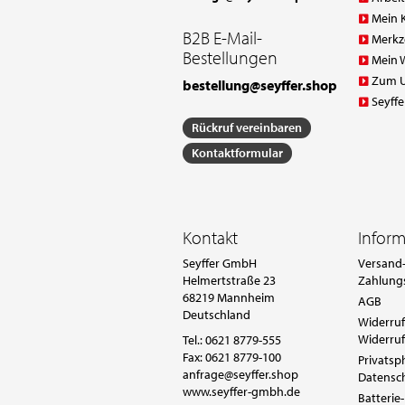
Mein 
B2B E-Mail-
Merkz
Bestellungen
Mein 
Zum 
bestellung@seyffer.shop
Seyffe
Rückruf vereinbaren
Kontaktformular
Kontakt
Infor
Seyffer GmbH
Versand-
Helmertstraße 23
Zahlung
68219 Mannheim
AGB
Deutschland
Widerruf
Widerruf
Tel.:
0621 8779-555
Fax: 0621 8779-100
Privatsp
anfrage@seyffer.shop
Datensc
www.seyffer-gmbh.de
Batterie-