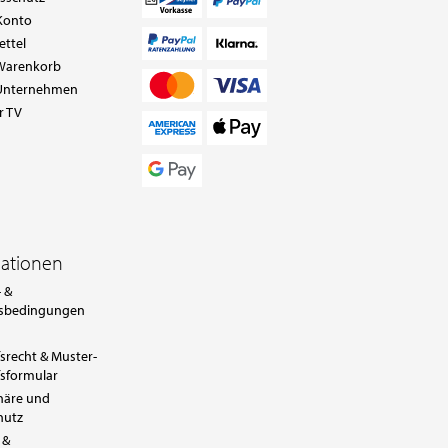
Konto
ettel
Warenkorb
Unternehmen
r TV
mationen
 &
sbedingungen
srecht & Muster-
sformular
häre und
hutz
 &