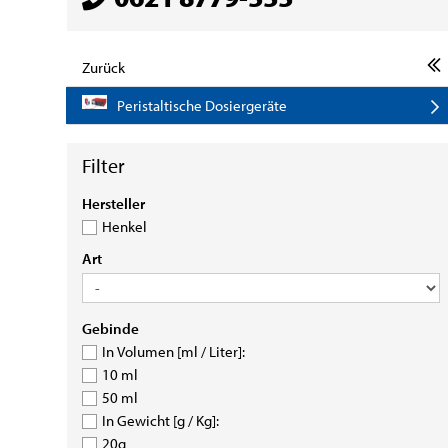
Zurück
Peristaltische Dosiergeräte
HERSTELLER
Hersteller
Henkel
ART
Art
GEBINDE
Gebinde
In Volumen [ml / Liter]:
10 ml
50 ml
In Gewicht [g / Kg]:
20g