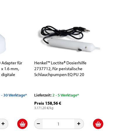
 Adapter für
Henkel™ Loctite® Dosierhilfe
 x 1.6 mm,
2737712, Für peristalische
 digitale
Schlauchpumpen EQ PU 20
chpumpe
5 - 30 Werktage*
Lieferzeit:
2 - 5 Werktage*
Preis 158,56 €
3.171,20 €/kg