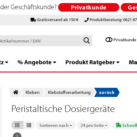
 oder Geschäftskunde?
Privatkunde
Ge
Gratisversand ab 150 €
Produktberatung: 0621 8
Schlagworte
Privatkunde
/
Artikelnummer
/
tz
% Angebote
Produkt Ratgeber
Ma
EAN
Kleben
Klebstoff­verarbeitung
zurück
Peristaltische Dosiergeräte
Sortieren nach
24 pro Seite
Schnell
Sortieren nach
pro Seite
1