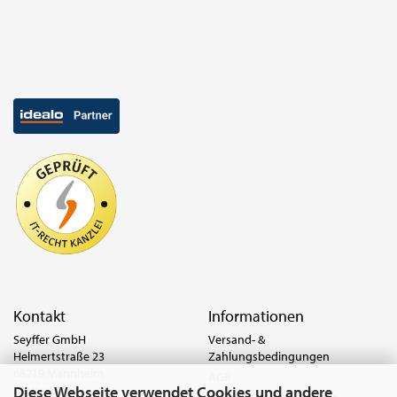
Kontakt
Informationen
Seyffer GmbH
Versand- &
Helmertstraße 23
Zahlungsbedingungen
68219 Mannheim
AGB
Diese Webseite verwendet Cookies und andere
Deutschland
Widerrufsrecht & Muster-