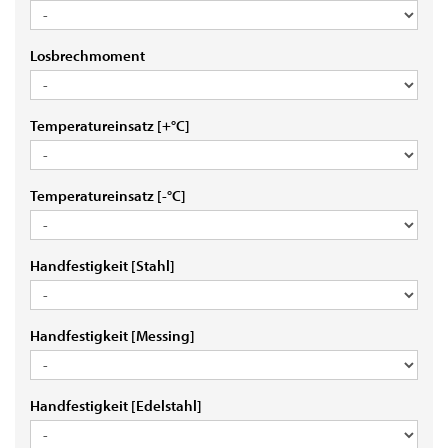
LOSBRECHMOMENT
Losbrechmoment
TEMPERATUREINSATZ
Temperatureinsatz [+°C]
[+
°C]
TEMPERATUREINSATZ
Temperatureinsatz [-°C]
[-
°C]
HANDFESTIGKEIT
Handfestigkeit [Stahl]
[STAHL]
HANDFESTIGKEIT
Handfestigkeit [Messing]
[MESSING]
HANDFESTIGKEIT
Handfestigkeit [Edelstahl]
[EDELSTAHL]