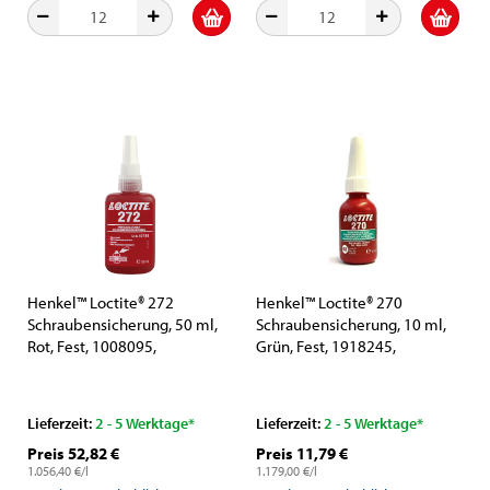
Henkel™ Loctite® 272
Henkel™ Loctite® 270
Schraubensicherung, 50 ml,
Schraubensicherung, 10 ml,
Rot, Fest, 1008095,
Grün, Fest, 1918245,
Hochtemperaturbeständig,
Maximale Leistung beim
besonders für das dauerhafte
Sichern und Dichten von
Sichern und Abdichten von
Schrauben, Muttern und
Lieferzeit:
2 - 5 Werktage*
Lieferzeit:
2 - 5 Werktage*
Gewindeverbindungen
Stehbolzen
Preis 52,82 €
Preis 11,79 €
geeignet
1.056,40 €/l
1.179,00 €/l