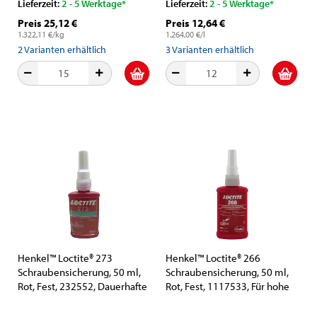
Lieferzeit:
2 - 5 Werktage*
Lieferzeit:
2 - 5 Werktage*
Preis 25,12 €
Preis 12,64 €
1.322,11 €/kg
1.264,00 €/l
2
Varianten erhältlich
3
Varianten erhältlich
Henkel™ Loctite® 273
Henkel™ Loctite® 266
Schraubensicherung, 50 ml,
Schraubensicherung, 50 ml,
Rot, Fest, 232552, Dauerhafte
Rot, Fest, 1117533, Für hohe
Sicherung und Abdichtung
Festigkeit und
von Gewindebefestigungen,
Temperaturbeständigkeit