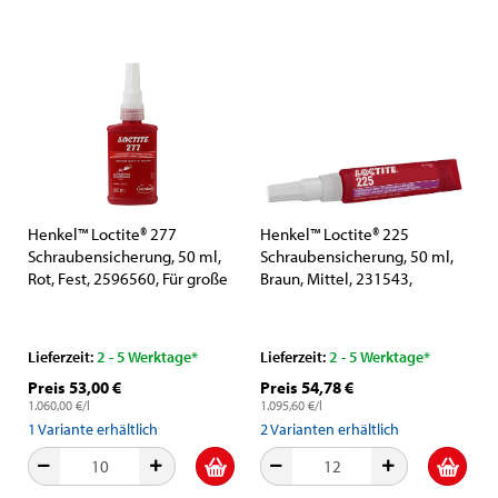
Henkel™ Loctite® 277
Henkel™ Loctite® 225
Schraubensicherung, 50 ml,
Schraubensicherung, 50 ml,
Rot, Fest, 2596560, Für große
Braun, Mittel, 231543,
Gewindegrößen
Universell einsetzbar
Lieferzeit:
2 - 5 Werktage*
Lieferzeit:
2 - 5 Werktage*
Preis 53,00 €
Preis 54,78 €
1.060,00 €/l
1.095,60 €/l
1
Variante erhältlich
2
Varianten erhältlich