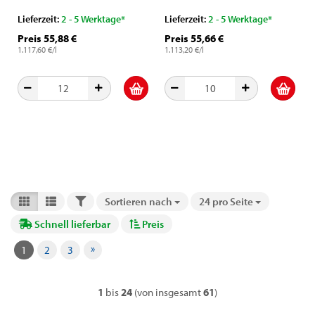
einschließlich Schrauben und
Lieferzeit:
2 - 5 Werktage*
Lieferzeit:
2 - 5 Werktage*
Bolzen
Preis 55,88 €
Preis 55,66 €
1.117,60 €/l
1.113,20 €/l
FILTER
Sortieren nach
24 pro Seite
Sortieren nach
pro Seite
Schnell lieferbar
Preis
»
1
2
3
1
bis
24
(von insgesamt
61
)