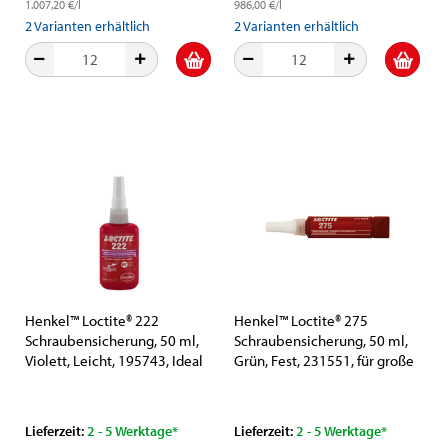
1.007,20 €/l
986,00 €/l
2
Varianten erhältlich
2
Varianten erhältlich
Henkel™ Loctite® 222
Henkel™ Loctite® 275
Schraubensicherung, 50 ml,
Schraubensicherung, 50 ml,
Violett, Leicht, 195743, Ideal
Grün, Fest, 231551, für große
für Justierschrauben,
Gewinde
Senkkopfschrauben und
Stellschrauben
Lieferzeit:
2 - 5 Werktage*
Lieferzeit:
2 - 5 Werktage*