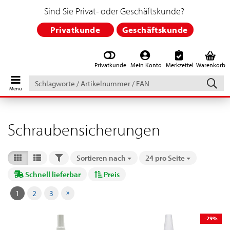
Sind Sie Privat- oder Geschäftskunde?
Privatkunde
Geschäftskunde
Privatkunde
Mein Konto
Merkzettel
Warenkorb
Schlagworte
/
Artikelnummer
/
EAN
Schraubensicherungen
FILTER
Sortieren nach
24 pro Seite
Sortieren nach
pro Seite
Schnell lieferbar
Preis
»
1
2
3
-29%