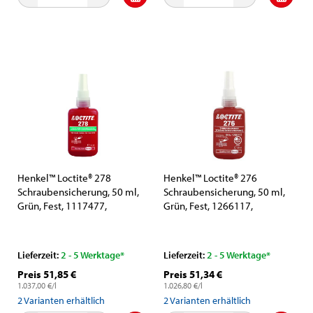
Henkel™ Loctite® 278
Henkel™ Loctite® 276
Schraubensicherung, 50 ml,
Schraubensicherung, 50 ml,
Grün, Fest, 1117477,
Grün, Fest, 1266117,
Hochtemperaturbeständig
Besonders für
und für unerwünschten
Nickeloberflächen geeignet
Bewegungen, Lockerungen,
Lieferzeit:
2 - 5 Werktage*
Lieferzeit:
2 - 5 Werktage*
Leckagen oder Korrosion
Preis 51,85 €
Preis 51,34 €
1.037,00 €/l
1.026,80 €/l
2
Varianten erhältlich
2
Varianten erhältlich