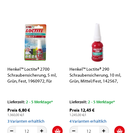
Henkel™ Loctite® 2700
Henkel™ Loctite® 290
Schraubensicherung, 5 ml,
Schraubensicherung, 10 ml,
Grün, Fest, 1960972, Für
Grün, Mittel/Fest, 142567,
maximale Leistung beim
Zum Sichern und Dichten von
Sichern und Dichten von
Gewindeverbindungen
Schrauben, Muttern und
Lieferzeit:
2 - 5 Werktage*
Lieferzeit:
2 - 5 Werktage*
Stehbolzen
Preis 6,80 €
Preis 12,45 €
1.360,00 €/l
1.245,00 €/l
3
Varianten erhältlich
4
Varianten erhältlich