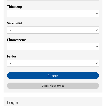
THIXOTROP
Thixotrop
VISKOSITÄT
Viskosität
FLUORESZENZ
Fluoreszenz
FARBE
Farbe
Filtern
Zurücksetzen
Login