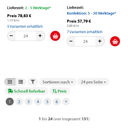
Lieferzeit:
Lieferzeit:
2 - 5 Werktage*
Konfektion: 5 - 30 Werktage*
Preis 78,83 €
1,19 €/m
Preis 57,79 €
0,88 €/m
5
Varianten erhältlich
7
Varianten erhältlich
FILTER
Sortieren nach
24 pro Seite
Sortieren nach
pro Seite
Schnell lieferbar
Preis
»
1
2
3
4
5
6
1
bis
24
(von insgesamt
131
)