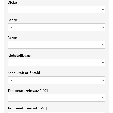
DICKE
Dicke
LÄNGE
Länge
FARBE
Farbe
KLEBSTOFFBASIS
Klebstoffbasis
SCHÄLKRAFT
Schälkraft auf Stahl
AUF
STAHL
TEMPERATUREINSATZ
Temperatureinsatz [+°C]
[+
°C]
TEMPERATUREINSATZ
Temperatureinsatz [-°C]
[-