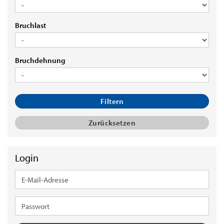
°C]
BRUCHLAST
Bruchlast
BRUCHDEHNUNG
Bruchdehnung
Filtern
Zurücksetzen
Login
E-
Mail-
Adresse
Passwort