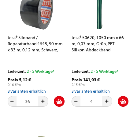
tesa® Siloband /
tesa® 50620, 1050 mm x 66
Reparaturband 4648, 50 mm
m, 0,07 mm, Grün, PET
x 33 m, 0,12 mm, Schwarz,
Silikon-Abdeckband
Ideal für die Reparatur von
Silofolien & Silageballen
Umwicklungen
Lieferzeit:
2 - 5 Werktage*
Lieferzeit:
2 - 5 Werktage*
Preis 5,12 €
Preis 141,93 €
0,16 €/m
2,15 €/m
3
Varianten erhältlich
3
Varianten erhältlich