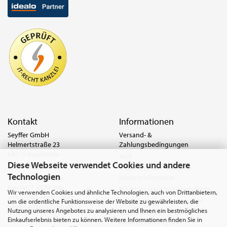
Kontakt
Informationen
Seyffer GmbH
Versand- &
Helmertstraße 23
Zahlungsbedingungen
68219 Mannheim
AGB
Diese Webseite verwendet Cookies und andere
Deutschland
Widerrufsrecht & Muster-
Technologien
Widerrufsformular
Tel.:
0621 8779-555
Fax: 0621 8779-100
Privatsphäre und Datenschutz
Wir verwenden Cookies und ähnliche Technologien, auch von Drittanbietern,
anfrage@seyffer.shop
Batterie- & Recyclinghinweis
um die ordentliche Funktionsweise der Website zu gewährleisten, die
www.seyffer-gmbh.de
Nutzung unseres Angebotes zu analysieren und Ihnen ein bestmögliches
Abfallvermeidung und
Einkaufserlebnis bieten zu können. Weitere Informationen finden Sie in
Bewirtschaftung von