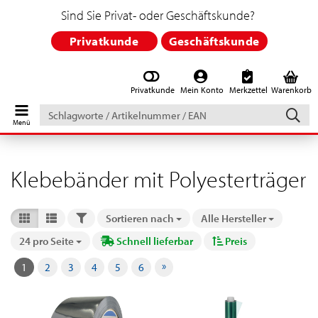
Sind Sie Privat- oder Geschäftskunde?
Privatkunde
Geschäftskunde
Privatkunde
Mein Konto
Merkzettel
Warenkorb
Schlagworte
/
Artikelnummer
/
EAN
Klebebänder mit Polyesterträger
FILTER
Sortieren nach
Alle Hersteller
Sortieren nach
24 pro Seite
Schnell lieferbar
Preis
pro Seite
»
1
2
3
4
5
6