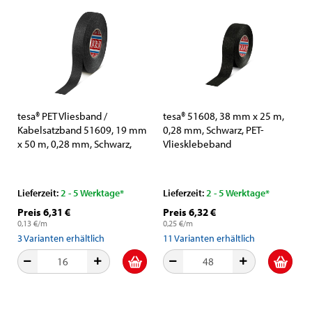
tesa® PET Vliesband /
tesa® 51608, 38 mm x 25 m,
Kabelsatzband 51609, 19 mm
0,28 mm, Schwarz, PET-
x 50 m, 0,28 mm, Schwarz,
Vliesklebeband
Geräuschdämmend, Ideal
zum Umwickeln von
Kabelsätzen
Lieferzeit:
2 - 5 Werktage*
Lieferzeit:
2 - 5 Werktage*
Preis 6,31 €
Preis 6,32 €
0,13 €/m
0,25 €/m
3
Varianten erhältlich
11
Varianten erhältlich