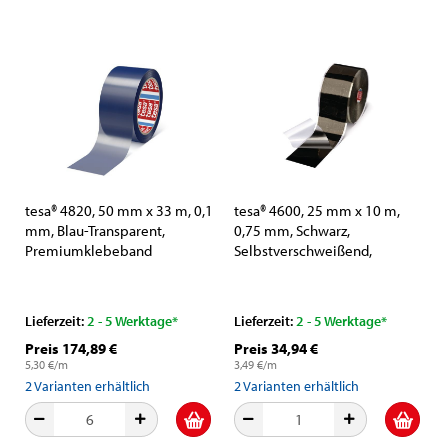
tesa® 4820, 50 mm x 33 m, 0,1
tesa® 4600, 25 mm x 10 m,
mm, Blau-Transparent,
0,75 mm, Schwarz,
Premiumklebeband
Selbstverschweißend,
Xtreme Conditions HD
Lieferzeit:
2 - 5 Werktage*
Lieferzeit:
2 - 5 Werktage*
Preis 174,89 €
Preis 34,94 €
5,30 €/m
3,49 €/m
2
Varianten erhältlich
2
Varianten erhältlich