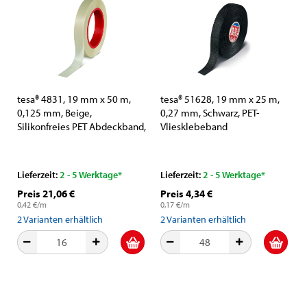
tesa® 4831, 19 mm x 50 m,
tesa® 51628, 19 mm x 25 m,
0,125 mm, Beige,
0,27 mm, Schwarz, PET-
Silikonfreies PET Abdeckband,
Vliesklebeband
Für Abdeckarbeiten von
Verbundstoffen
Lieferzeit:
2 - 5 Werktage*
Lieferzeit:
2 - 5 Werktage*
Preis 21,06 €
Preis 4,34 €
0,42 €/m
0,17 €/m
2
Varianten erhältlich
2
Varianten erhältlich