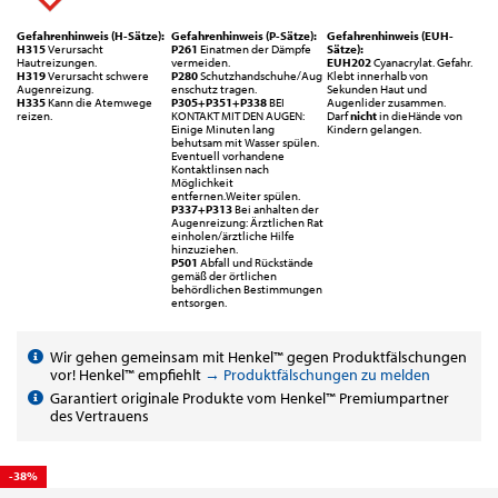
Gefahrenhinweis (H-Sätze):
Gefahrenhinweis (P-Sätze):
Gefahrenhinweis (EUH-
H315
Verursacht
P261
Einatmen der Dämpfe
Sätze):
Hautreizungen.
vermeiden.
EUH202
Cyanacrylat. Gefahr.
H319
Verursacht schwere
P280
Schutzhandschuhe/Aug
Klebt innerhalb von
Augenreizung.
enschutz tragen.
Sekunden Haut und
H335
Kann die Atemwege
P305+P351+P338
BEI
Augenlider zusammen.
reizen.
KONTAKT MIT DEN AUGEN:
Darf
nicht
in dieHände von
Einige Minuten lang
Kindern gelangen.
behutsam mit Wasser spülen.
Eventuell vorhandene
Kontaktlinsen nach
Möglichkeit
entfernen.Weiter spülen.
P337+P313
Bei anhalten der
Augenreizung: Ärztlichen Rat
einholen/ärztliche Hilfe
hinzuziehen.
P501
Abfall und Rückstände
gemäß der örtlichen
behördlichen Bestimmungen
entsorgen.
Wir gehen gemeinsam mit Henkel™ gegen Produktfälschungen
vor! Henkel™ empfiehlt
→ Produktfälschungen zu melden
Garantiert originale Produkte vom Henkel™ Premiumpartner
des Vertrauens
-38%