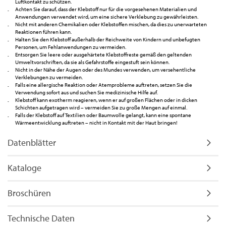
Luftkontakt zu schützen.
Achten Sie darauf, dass der Klebstoff nur für die vorgesehenen Materialien und
Anwendungen verwendet wird, um eine sichere Verklebung zu gewährleisten.
Nicht mit anderen Chemikalien oder Klebstoffen mischen, da dies zu unerwarteten
Reaktionen führen kann.
Halten Sie den Klebstoff außerhalb der Reichweite von Kindern und unbefugten
Personen, um Fehlanwendungen zu vermeiden.
Entsorgen Sie leere oder ausgehärtete Klebstoffreste gemäß den geltenden
Umweltvorschriften, da sie als Gefahrstoffe eingestuft sein können.
Nicht in der Nähe der Augen oder des Mundes verwenden, um versehentliche
Verklebungen zu vermeiden.
Falls eine allergische Reaktion oder Atemprobleme auftreten, setzen Sie die
Verwendung sofort aus und suchen Sie medizinische Hilfe auf.
Klebstoff kann exotherm reagieren, wenn er auf großen Flächen oder in dicken
Schichten aufgetragen wird – vermeiden Sie zu große Mengen auf einmal.
Falls der Klebstoff auf Textilien oder Baumwolle gelangt, kann eine spontane
Wärmeentwicklung auftreten – nicht in Kontakt mit der Haut bringen!
Datenblätter
Kataloge
Broschüren
Technische Daten