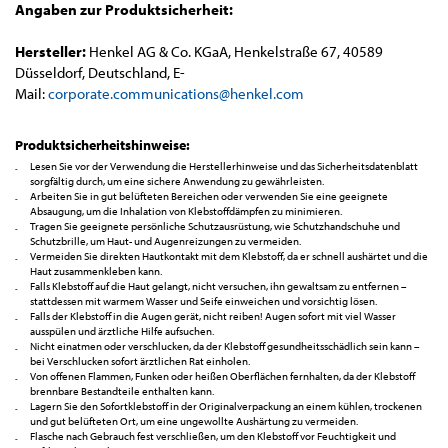
Angaben zur Produktsicherheit:
Hersteller:
Henkel AG & Co. KGaA, Henkelstraße 67, 40589
Düsseldorf, Deutschland, E-
Mail:
corporate.communications@henkel.com
Produktsicherheitshinweise:
Lesen Sie vor der Verwendung die Herstellerhinweise und das Sicherheitsdatenblatt
sorgfältig durch, um eine sichere Anwendung zu gewährleisten.
Arbeiten Sie in gut belüfteten Bereichen oder verwenden Sie eine geeignete
Absaugung, um die Inhalation von Klebstoffdämpfen zu minimieren.
Tragen Sie geeignete persönliche Schutzausrüstung, wie Schutzhandschuhe und
Schutzbrille, um Haut- und Augenreizungen zu vermeiden.
Vermeiden Sie direkten Hautkontakt mit dem Klebstoff, da er schnell aushärtet und die
Haut zusammenkleben kann.
Falls Klebstoff auf die Haut gelangt, nicht versuchen, ihn gewaltsam zu entfernen –
stattdessen mit warmem Wasser und Seife einweichen und vorsichtig lösen.
Falls der Klebstoff in die Augen gerät, nicht reiben! Augen sofort mit viel Wasser
ausspülen und ärztliche Hilfe aufsuchen.
Nicht einatmen oder verschlucken, da der Klebstoff gesundheitsschädlich sein kann –
bei Verschlucken sofort ärztlichen Rat einholen.
Von offenen Flammen, Funken oder heißen Oberflächen fernhalten, da der Klebstoff
brennbare Bestandteile enthalten kann.
Lagern Sie den Sofortklebstoff in der Originalverpackung an einem kühlen, trockenen
und gut belüfteten Ort, um eine ungewollte Aushärtung zu vermeiden.
Flasche nach Gebrauch fest verschließen, um den Klebstoff vor Feuchtigkeit und