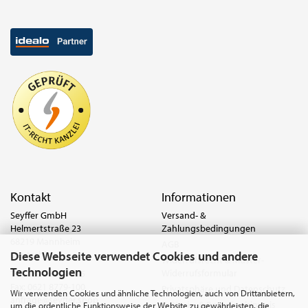
Kontakt
Informationen
Seyffer GmbH
Versand- &
Helmertstraße 23
Zahlungsbedingungen
68219 Mannheim
AGB
Diese Webseite verwendet Cookies und andere
Deutschland
Widerrufsrecht & Muster-
Technologien
Widerrufsformular
Tel.:
0621 8779-555
Fax: 0621 8779-100
Privatsphäre und Datenschutz
Wir verwenden Cookies und ähnliche Technologien, auch von Drittanbietern,
anfrage@seyffer.shop
Batterie- & Recyclinghinweis
um die ordentliche Funktionsweise der Website zu gewährleisten, die