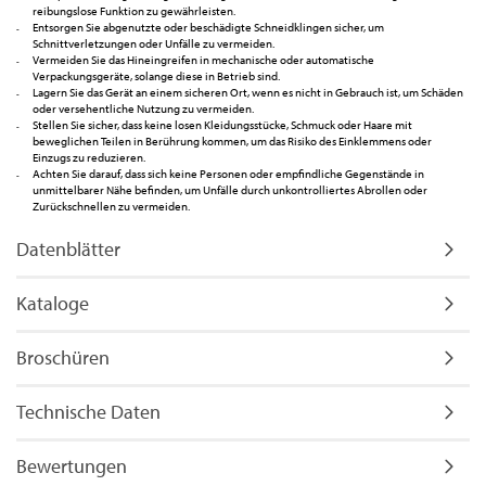
reibungslose Funktion zu gewährleisten.
Entsorgen Sie abgenutzte oder beschädigte Schneidklingen sicher, um
Schnittverletzungen oder Unfälle zu vermeiden.
Vermeiden Sie das Hineingreifen in mechanische oder automatische
Verpackungsgeräte, solange diese in Betrieb sind.
Lagern Sie das Gerät an einem sicheren Ort, wenn es nicht in Gebrauch ist, um Schäden
oder versehentliche Nutzung zu vermeiden.
Stellen Sie sicher, dass keine losen Kleidungsstücke, Schmuck oder Haare mit
beweglichen Teilen in Berührung kommen, um das Risiko des Einklemmens oder
Einzugs zu reduzieren.
Achten Sie darauf, dass sich keine Personen oder empfindliche Gegenstände in
unmittelbarer Nähe befinden, um Unfälle durch unkontrolliertes Abrollen oder
Zurückschnellen zu vermeiden.
Datenblätter
Kataloge
Broschüren
Technische Daten
Bewertungen