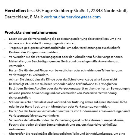
Hersteller:
tesa SE, Hugo-Kirchberg-Straße 1, 22848 Norderstedt,
Deutschland, E-Mail:
verbraucherservice@tesa.com
Produktsicherheitshinweise:
Lesen Sie vor der Verwendung die Bedienungsanleitung des Herstellers, um eine
sichere und korrekte Nutzung zu gewährleisten.
Tragen Sie geeignete Schutzhandschuhe, um Schnittverletzungen durch scharfe
Kanten oder Klingen zu vermeiden.
Verwenden Sie das Verpackungsgerät oder den Abroller nur für die vorgesehenen
Materialien, um Beschädigungen des Geräts und unsachgemäße Anwendung zu
vermeiden.
Halten Sie Hände und Finger von beweglichen oder schneidenden Teilen fern, um
Verletzungen zu verhindern.
Achten Sie darauf, dass die Klinge oder das Schneidwerkzeug scharf, aber nicht
beschädigt ist, um ein sauberes Schneiden ohne Kraftaufwand zu ermöglichen.
Betätigen Sie den Abroller oder das Verpackungsgerät mit kontrollierten Bewegungen,
um eine präzise Anwendung und das Vermeiden von Materialverschwendung
sicherzustellen.
Stellen Sie sicher, dass das Gerät während der Nutzung sicher auf einer stabilen Fläche
oder in der Hand liegt, um ein Abrutschen oder Verkanten zu vermeiden.
Halten Sie das Gerät außerhalb der Reichweite von Kindern, um Fehlanwendungen und
Verletzungsgefahren zu verhindern.
Setzen Sie den Abroller oder das Verpackungsgerät nicht extremen Temperaturen,
Feuchtigkeit oder direkter Sonneneinstrahlung aus, um Materialverschleiß zu
reduzieren.
Überprüfen Sie regelmäßig alle beweglichen Teile und Schneidwerkzeuge, um eine