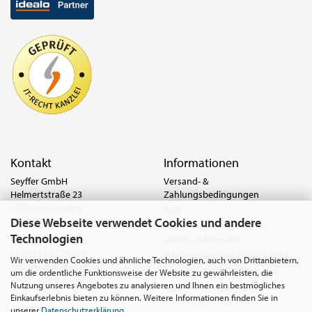
Kontakt
Informationen
Seyffer GmbH
Versand- &
Helmertstraße 23
Zahlungsbedingungen
68219 Mannheim
AGB
Diese Webseite verwendet Cookies und andere
Deutschland
Widerrufsrecht & Muster-
Technologien
Widerrufsformular
Tel.:
0621 8779-555
Fax: 0621 8779-100
Privatsphäre und Datenschutz
Wir verwenden Cookies und ähnliche Technologien, auch von Drittanbietern,
anfrage@seyffer.shop
Batterie- & Recyclinghinweis
um die ordentliche Funktionsweise der Website zu gewährleisten, die
www.seyffer-gmbh.de
Nutzung unseres Angebotes zu analysieren und Ihnen ein bestmögliches
Abfallvermeidung und
Einkaufserlebnis bieten zu können. Weitere Informationen finden Sie in
Bewirtschaftung von
unserer
Datenschutzerklärung
.