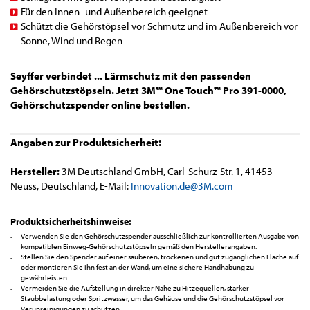
Für den Innen- und Außenbereich geeignet
Schützt die Gehörstöpsel vor Schmutz und im Außenbereich vor
Sonne, Wind und Regen
Seyffer verbindet ... Lärmschutz mit den passenden
Gehörschutzstöpseln. Jetzt 3M™ One Touch™ Pro 391-0000,
Gehörschutzspender online bestellen.
Angaben zur Produktsicherheit:
Hersteller:
3M Deutschland GmbH, Carl-Schurz-Str. 1, 41453
Neuss, Deutschland, E-Mail:
Innovation.de@3M.com
Produktsicherheitshinweise:
Verwenden Sie den Gehörschutzspender ausschließlich zur kontrollierten Ausgabe von
kompatiblen Einweg-Gehörschutzstöpseln gemäß den Herstellerangaben.
Stellen Sie den Spender auf einer sauberen, trockenen und gut zugänglichen Fläche auf
oder montieren Sie ihn fest an der Wand, um eine sichere Handhabung zu
gewährleisten.
Vermeiden Sie die Aufstellung in direkter Nähe zu Hitzequellen, starker
Staubbelastung oder Spritzwasser, um das Gehäuse und die Gehörschutzstöpsel vor
Verunreinigungen zu schützen.