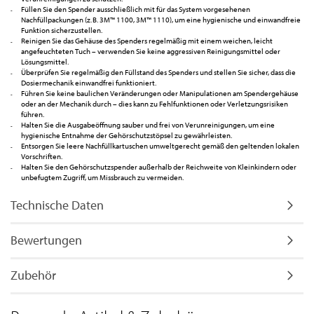
Füllen Sie den Spender ausschließlich mit für das System vorgesehenen
Nachfüllpackungen (z. B. 3M™ 1100, 3M™ 1110), um eine hygienische und einwandfreie
Funktion sicherzustellen.
Reinigen Sie das Gehäuse des Spenders regelmäßig mit einem weichen, leicht
angefeuchteten Tuch – verwenden Sie keine aggressiven Reinigungsmittel oder
Lösungsmittel.
Überprüfen Sie regelmäßig den Füllstand des Spenders und stellen Sie sicher, dass die
Dosiermechanik einwandfrei funktioniert.
Führen Sie keine baulichen Veränderungen oder Manipulationen am Spendergehäuse
oder an der Mechanik durch – dies kann zu Fehlfunktionen oder Verletzungsrisiken
führen.
Halten Sie die Ausgabeöffnung sauber und frei von Verunreinigungen, um eine
hygienische Entnahme der Gehörschutzstöpsel zu gewährleisten.
Entsorgen Sie leere Nachfüllkartuschen umweltgerecht gemäß den geltenden lokalen
Vorschriften.
Halten Sie den Gehörschutzspender außerhalb der Reichweite von Kleinkindern oder
unbefugtem Zugriff, um Missbrauch zu vermeiden.
Technische Daten
Bewertungen
Zubehör