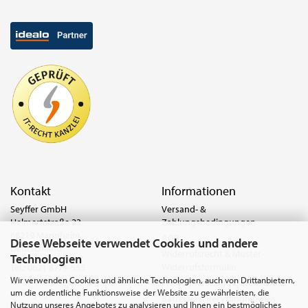
Kontakt
Informationen
Seyffer GmbH
Versand- &
Helmertstraße 23
Zahlungsbedingungen
68219 Mannheim
AGB
Diese Webseite verwendet Cookies und andere
Deutschland
Widerrufsrecht & Muster-
Technologien
Widerrufsformular
Tel.:
0621 8779-555
Wir verwenden Cookies und ähnliche Technologien, auch von Drittanbietern,
Fax: 0621 8779-100
Privatsphäre und Datenschutz
um die ordentliche Funktionsweise der Website zu gewährleisten, die
anfrage@seyffer.shop
Batterie- & Recyclinghinweis
Nutzung unseres Angebotes zu analysieren und Ihnen ein bestmögliches
www.seyffer-gmbh.de