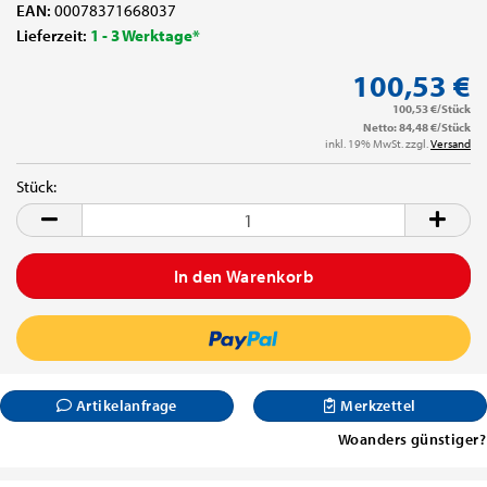
EAN:
00078371668037
Lieferzeit:
1 - 3 Werktage*
100,53 €
100,53 €/Stück
Netto: 84,48 €/Stück
inkl. 19% MwSt. zzgl.
Versand
Stück:
Stück
Artikelanfrage
Merkzettel
Woanders günstiger?