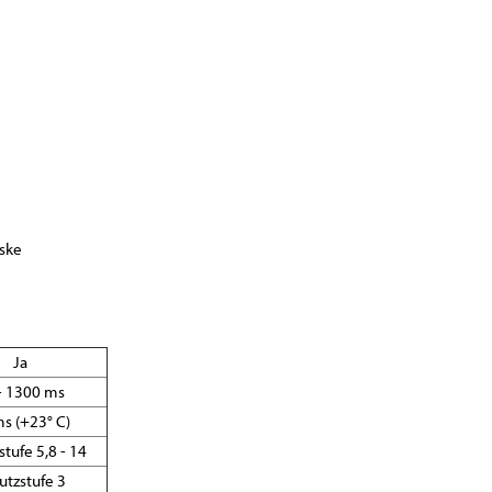
ske
Ja
- 1300 ms
s (+23° C)
stufe 5,8 - 14
utzstufe 3