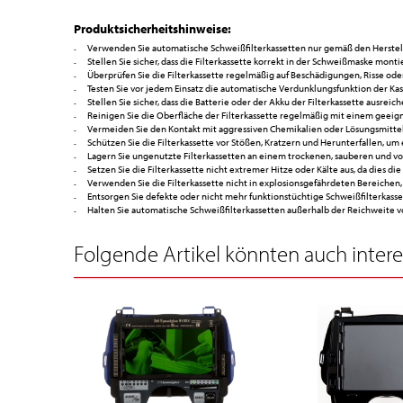
Produktsicherheitshinweise:
Verwenden Sie automatische Schweißfilterkassetten nur gemäß den Herst
Stellen Sie sicher, dass die Filterkassette korrekt in der Schweißmaske monti
Überprüfen Sie die Filterkassette regelmäßig auf Beschädigungen, Risse od
Testen Sie vor jedem Einsatz die automatische Verdunklungsfunktion der Kasse
Stellen Sie sicher, dass die Batterie oder der Akku der Filterkassette ausr
Reinigen Sie die Oberfläche der Filterkassette regelmäßig mit einem geeign
Vermeiden Sie den Kontakt mit aggressiven Chemikalien oder Lösungsmitteln
Schützen Sie die Filterkassette vor Stößen, Kratzern und Herunterfallen, u
Lagern Sie ungenutzte Filterkassetten an einem trockenen, sauberen und vor
Setzen Sie die Filterkassette nicht extremer Hitze oder Kälte aus, da dies d
Verwenden Sie die Filterkassette nicht in explosionsgefährdeten Bereichen, es 
Entsorgen Sie defekte oder nicht mehr funktionstüchtige Schweißfilterkasse
Halten Sie automatische Schweißfilterkassetten außerhalb der Reichweit
Folgende Artikel könnten auch interes