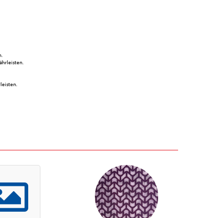
n.
ährleisten.
leisten.