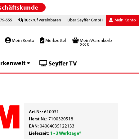
schäftskunde
779-555
Rückruf vereinbaren
Über Seyffer GmbH
Mein Konto
Mein Konto
Merkzettel
Mein Warenkorb
0,00 €
rkenwelt
Seyffer TV
Art.Nr.:
610031
Herst.Nr.:
7100320518
EAN:
04064035122133
Lieferzeit:
1 - 3 Werktage*