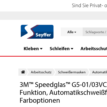
Sind Sie Privat-
Alle
Kleben
Schleifen
Arbeitsschu
Arbeitsschutz
Schweißer­masken
Automatik
3M™ Speedglas™ G5-01/03VC, V
Funktion, Automatikschweißfil
Farboptionen