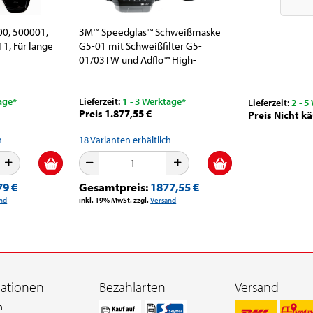
0, 500001,
3M™ Speedglas™ Schweißmaske
 11, Für lange
G5-01 mit Schweißfilter G5-
01/03TW und Adflo™ High-
Altitude...
age*
Lieferzeit:
1 - 3 Werktage*
Lieferzeit:
2 - 5
Preis 1.877,55 €
Preis Nicht kä
h
18
Varianten erhältlich
79 €
Gesamtpreis:
1877,55 €
nd
inkl. 19% MwSt. zzgl.
Versand
mationen
Bezahlarten
Versand
n