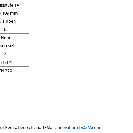
tzstufe 14
 x 109 mm
 / Tippen
Ja
Nein
.500 Std.
4
1/1/1/2
EN 379
53 Neuss, Deutschland, E-Mail:
Innovation.de@3M.com