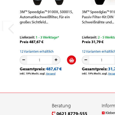
3M™ Speedglas™ 9100X, 500015,
3M™ Speedglas™ 910
Automatikschweißfilter, Für ein
Passiv Filter-Kit DIN
großes Sichtfeld...
Schweißnähte und...
Lieferzeit:
1 - 3 Werktage*
Lieferzeit:
2 - 5 Werkt
Preis 487,67 €
Preis 31,79 €
12
Varianten erhältlich
12
Varianten erhältlic
Gesamtpreis:
487,67 €
Gesamtpreis:
31,
inkl. 19% MwSt. zzgl.
Versand
inkl. 19% MwSt. zzgl.
Versa
Beratung
Infor
Klebe
0621 8779-555