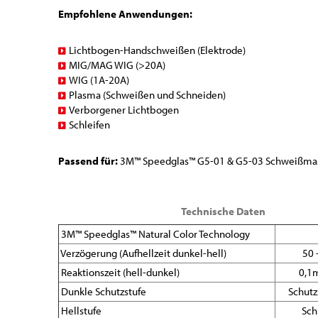
Empfohlene Anwendungen:
Lichtbogen-Handschweißen (Elektrode)
MIG/MAG WIG (>20A)
WIG (1A-20A)
Plasma (Schweißen und Schneiden)
Verborgener Lichtbogen
Schleifen
Passend für:
3M™ Speedglas™ G5-01 & G5-03 Schweißma
Technische Daten
3M™ Speedglas™ Natural Color Technology
Verzögerung (Aufhellzeit dunkel-hell)
50 
Reaktionszeit (hell-dunkel)
0,1m
Dunkle Schutzstufe
Schutz
Hellstufe
Sch