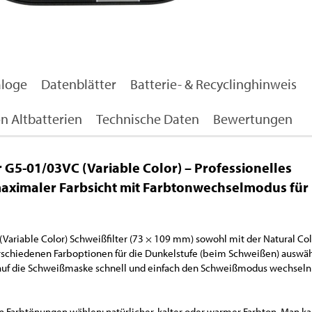
aloge
Datenblätter
Batterie- & Recyclinghinweis
n Altbatterien
Technische Daten
Bewertungen
G5-01/03VC (Variable Color) – Professionelles
maximaler Farbsicht mit Farbtonwechselmodus für
ariable Color) Schweißfilter (73 × 109 mm) sowohl mit der Natural Co
erschiedenen Farboptionen für die Dunkelstufe (beim Schweißen) auswäh
 auf die Schweißmaske schnell und einfach den Schweißmodus wechsel
n Farbtönungen wählen: natürlicher, kalter oder warmer Farbton. Man k