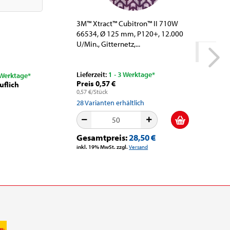
3M™ Xtract™ Cubitron™ II 710W
tesapack
66534, Ø 125 mm, P120+, 12.000
0,046 mm
U/Min., Gitternetz,...
PP-Verpa
Lieferzeit:
1 - 3 Werktage*
Lieferzeit
 Werktage*
Preis 0,57 €
Preis 1,
uflich
0,57 €/Stück
0,03 €/m
28
Varianten erhältlich
15
Variant
Gesamtpreis:
28,50 €
Gesamt
inkl. 19% MwSt. zzgl.
Versand
inkl. 19% M