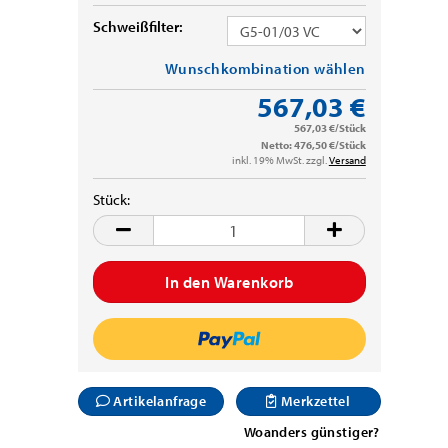
Schweißfilter:
Wunschkombination wählen
567,03 €
567,03 €/Stück
Netto: 476,50 €/Stück
inkl. 19% MwSt. zzgl.
Versand
Stück:
Stück
Artikelanfrage
Merkzettel
Woanders günstiger?