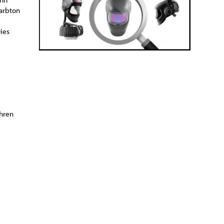
Farbton
ies
ahren