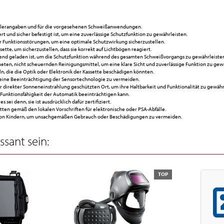
ellerangaben und für die vorgesehenen Schweißanwendungen.
ert und sicher befestigt ist, um eine zuverlässige Schutzfunktion zu gewährleisten.
er Funktionsstörungen, um eine optimale Schutzwirkung sicherzustellen.
tte, um sicherzustellen, dass sie korrekt auf Lichtbögen reagiert.
eichend geladen ist, um die Schutzfunktion während des gesamten Schweißvorgangs zu gewährleiste
eten, nicht scheuernden Reinigungsmittel, um eine klare Sicht und zuverlässige Funktion zu gew
, die die Optik oder Elektronik der Kassette beschädigen könnten.
m eine Beeinträchtigung der Sensortechnologie zu vermeiden.
 direkter Sonneneinstrahlung geschützten Ort, um ihre Haltbarkeit und Funktionalität zu gewähr
ie Funktionsfähigkeit der Automatik beeinträchtigen kann.
sei denn, sie ist ausdrücklich dafür zertifiziert.
tten gemäß den lokalen Vorschriften für elektronische oder PSA-Abfälle.
e von Kindern, um unsachgemäßen Gebrauch oder Beschädigungen zu vermeiden.
sant sein:
TOP