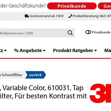
 oder Geschäftskunde?
Privatkunde
Ge
Gratisversand ab 150 €
Produktberatung: 0621 8
Schlagworte
Privatkunde
/
Artikelnummer
/
tz
% Angebote
Produkt Ratgeber
Ma
EAN
 Schweißfilter
zurück
ariable Color, 610031, Tap
ter, Für besten Kontrast mit