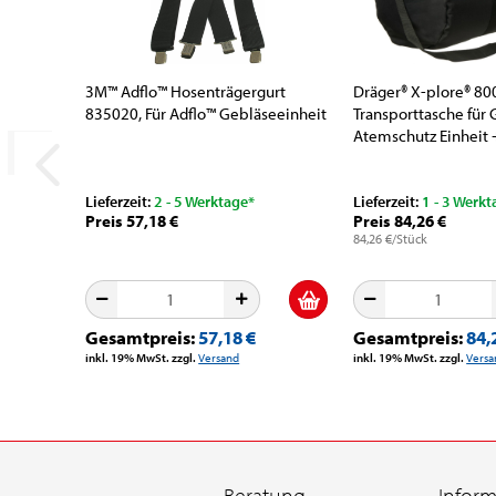
3M™ Adflo™ Hosenträgergurt
Dräger® X-plore® 80
835020, Für Adflo™ Gebläseeinheit
Transporttasche für
Atemschutz Einheit 
R53373,...
Lieferzeit:
2 - 5 Werktage*
Lieferzeit:
1 - 3 Werkt
Preis 57,18 €
Preis 84,26 €
84,26 €/Stück
Gesamtpreis:
57,18 €
Gesamtpreis:
84,
inkl. 19% MwSt. zzgl.
Versand
inkl. 19% MwSt. zzgl.
Versa
Beratung
Infor