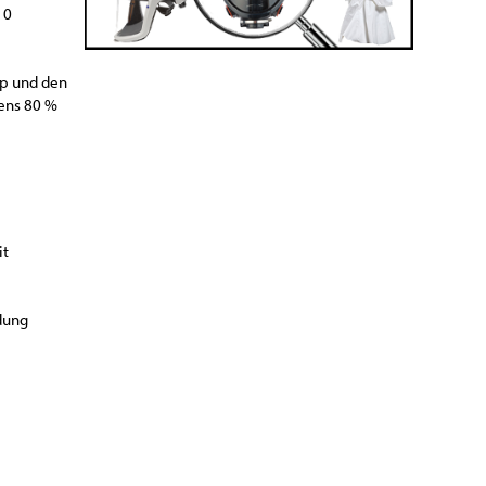
10
yp und den
ens 80 %
it
ldung