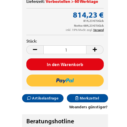
Lieferzeit:
Vorbestellen > 60 Werktage
814,23 €
814,23 €/Stück
Netto: 684,23 €/Stück
inkl. 19% MwSt. zzgl.
Versand
Stück:
Stück
Artikelanfrage
Merkzettel
Woanders günstiger?
Beratungshotline