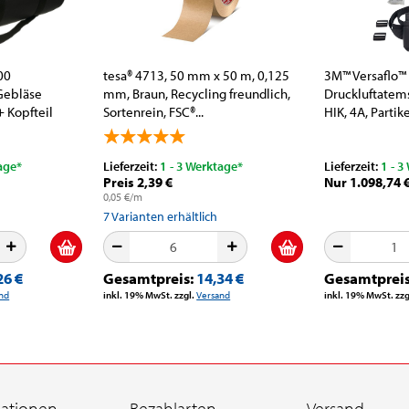
00
tesa® 4713, 50 mm x 50 m, 0,125
3M™ Versaflo™
 Gebläse
mm, Braun, Recycling freundlich,
Druckluftatems
+ Kopfteil
Sortenrein, FSC®...
HIK, 4A, Partik
Dämpfeschutz,.
age*
Lieferzeit:
1 - 3 Werktage*
Lieferzeit:
1 - 3
Preis 2,39 €
Nur 1.098,74 
0,05 €/m
7
Varianten erhältlich
26 €
Gesamtpreis:
14,34 €
Gesamtprei
nd
inkl. 19% MwSt. zzgl.
Versand
inkl. 19% MwSt. zzg
mationen
Bezahlarten
Versand