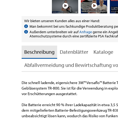
Wir bieten unseren Kunden alles aus einer Hand:
Man bekommt bei uns fachkundige Produktberatung p
Außerdem unterbreiten wir auf
Anfrage
gerne ein Angeb
Atemschutzsysteme durch eine zertifizierte PSA Fachkr
Beschreibung
Datenblätter
Kataloge
Abfallvermeidung und Bewirtschaftung vo
Die schnell ladende, eigensichere 3M™ Versaflo™ Batterie
Gebläsesystem TR-800. Sie ist für die Verwendung in explo
vor Erschütterungen ausgestattet.
Die Batterie erreicht 90 % ihrer Ladekapazität in etwa 3,5
dem mitgelieferten Batterie-Befestigungswerkzeug TR-838 
unbeabsichtigt lösen kann, wodurch das Risiko von Funke