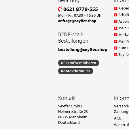
Klebe
0621 8779-555
Schlei
Mo. – Fr.: 07:30 – 16:30 Uhr
anfrage@seyffer.shop
Arbei
Mein 
B2B E-Mail-
Merkz
Bestellungen
Mein 
Zum 
bestellung@seyffer.shop
Seyffe
Rückruf vereinbaren
Kontaktformular
Kontakt
Infor
Seyffer GmbH
Versand-
Helmertstraße 23
Zahlung
68219 Mannheim
AGB
Deutschland
Widerruf