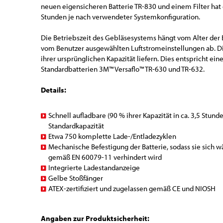
neuen eigensicheren Batterie TR-830 und einem Filter hat 
Stunden je nach verwendeter Systemkonfiguration.
Die Betriebszeit des Gebläsesystems hängt vom Alter der B
vom Benutzer ausgewählten Luftstromeinstellungen ab. D
ihrer ursprünglichen Kapazität liefern. Dies entspricht ei
Standardbatterien 3M™ Versaflo™ TR-630 und TR-632.
Details:
Schnell aufladbare (90 % ihrer Kapazität in ca. 3,5 Stu
Standardkapazität
Etwa 750 komplette Lade-/Entladezyklen
Mechanische Befestigung der Batterie, sodass sie sich 
gemäß EN 60079-11 verhindert wird
Integrierte Ladestandanzeige
Gelbe Stoßfänger
ATEX-zertifiziert und zugelassen gemäß CE und NIOSH
Angaben zur Produktsicherheit: