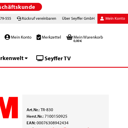
schäftskunde
779-555
Rückruf vereinbaren
Über Seyffer GmbH
Mein Konto
Mein Konto
Merkzettel
Mein Warenkorb
0,00 €
rkenwelt
Seyffer TV
Art.Nr.:
TR-830
Herst.Nr.:
7100150925
EAN:
00076308942434