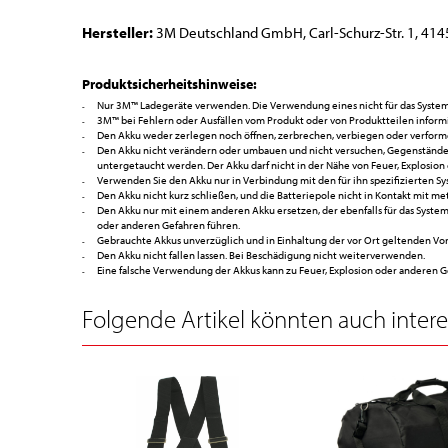
Hersteller:
3M Deutschland GmbH, Carl-Schurz-Str. 1, 414
Produktsicherheitshinweise:
Nur 3M™ Ladegeräte verwenden. Die Verwendung eines nicht für das System q
3M™ bei Fehlern oder Ausfällen vom Produkt oder von Produktteilen inform
Den Akku weder zerlegen noch öffnen, zerbrechen, verbiegen oder verform
Den Akku nicht verändern oder umbauen und nicht versuchen, Gegenstände i
untergetaucht werden. Der Akku darf nicht in der Nähe von Feuer, Explosi
Verwenden Sie den Akku nur in Verbindung mit den für ihn spezifizierten Sy
Den Akku nicht kurz schließen, und die Batteriepole nicht in Kontakt mit m
Den Akku nur mit einem anderen Akku ersetzen, der ebenfalls für das System
oder anderen Gefahren führen.
Gebrauchte Akkus unverzüglich und in Einhaltung der vor Ort geltenden Vor
Den Akku nicht fallen lassen. Bei Beschädigung nicht weiterverwenden.
Eine falsche Verwendung der Akkus kann zu Feuer, Explosion oder anderen G
Folgende Artikel könnten auch interes