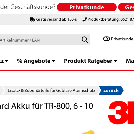
 oder Geschäftskunde?
Privatkunde
Ge
Gratisversand ab 150 €
Produktberatung: 0621 8
Schlagworte
Privatkunde
/
Artikelnummer
/
tz
% Angebote
Produkt Ratgeber
Ma
EAN
Ersatz- & Zubehörteile für Gebläse Atemschutz
zurück
d Akku für TR-800, 6 - 10