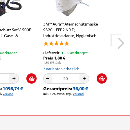
3M™ Aura™ Atemschutzmaske
Mirka® C
chutz Set V-500E-
9320+ FFP2 NR D,
77 mm, P
el- Gase- &
Industrievariante, Hygienisch
Kletthaft
..
einzelverpackt,...
Lieferzeit
 Werktage*
Lieferzeit:
1 - 3 Werktage*
€
Preis 1,80 €
Konfektio
1,80 €/Stück
Preis 0,
0,48 €/Stüc
3
Varianten erhältlich
31
Variant
s:
1098,74 €
Gesamtpreis:
36,00 €
Gesamt
l.
Versand
inkl. 19% MwSt. zzgl.
Versand
inkl. 19% M