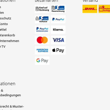
n
fen
tsschutz
Konto
ettel
Warenkorb
Unternehmen
r TV
mationen
 &
sbedingungen
srecht & Muster-