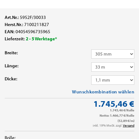
Art.Nr.:
5952F/30033
Herst.Nr.:
7100211827
EAN:
04054596735965
Lieferzeit:
2 - 5 Werktage*
Breite:
Länge:
Dicke:
Wunschkombination wählen
1.745,46 €
1.745,46 €/Rolle
Netto: 1.466,77 €/Rolle
(52,89 €/m)
inkl. 19% MwSt. zzgl.
Versand
Rolle: