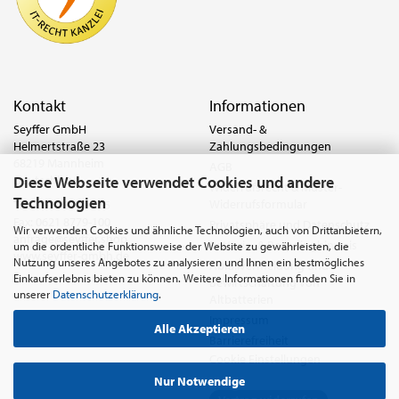
Kontakt
Informationen
Seyffer GmbH
Versand- &
Helmertstraße 23
Zahlungsbedingungen
68219 Mannheim
AGB
Diese Webseite verwendet Cookies und andere
Deutschland
Widerrufsrecht & Muster-
Technologien
Widerrufsformular
Tel.:
0621 8779-555
Fax: 0621 8779-100
Privatsphäre und Datenschutz
Wir verwenden Cookies und ähnliche Technologien, auch von Drittanbietern,
anfrage@seyffer.shop
Batterie- & Recyclinghinweis
um die ordentliche Funktionsweise der Website zu gewährleisten, die
www.seyffer-gmbh.de
Nutzung unseres Angebotes zu analysieren und Ihnen ein bestmögliches
Abfallvermeidung und
Einkaufserlebnis bieten zu können. Weitere Informationen finden Sie in
Bewirtschaftung von
unserer
Datenschutzerklärung
.
Altbatterien
Impressum
Alle Akzeptieren
Barrierefreiheit
Cookie Einstellungen
Nur Notwendige