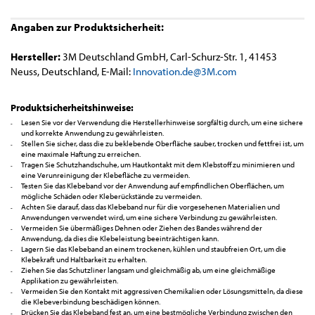
Angaben zur Produktsicherheit:
Hersteller:
3M Deutschland GmbH, Carl-Schurz-Str. 1, 41453
Neuss, Deutschland, E-Mail:
Innovation.de@3M.com
Produktsicherheitshinweise:
Lesen Sie vor der Verwendung die Herstellerhinweise sorgfältig durch, um eine sichere
und korrekte Anwendung zu gewährleisten.
Stellen Sie sicher, dass die zu beklebende Oberfläche sauber, trocken und fettfrei ist, um
eine maximale Haftung zu erreichen.
Tragen Sie Schutzhandschuhe, um Hautkontakt mit dem Klebstoff zu minimieren und
eine Verunreinigung der Klebefläche zu vermeiden.
Testen Sie das Klebeband vor der Anwendung auf empfindlichen Oberflächen, um
mögliche Schäden oder Kleberückstände zu vermeiden.
Achten Sie darauf, dass das Klebeband nur für die vorgesehenen Materialien und
Anwendungen verwendet wird, um eine sichere Verbindung zu gewährleisten.
Vermeiden Sie übermäßiges Dehnen oder Ziehen des Bandes während der
Anwendung, da dies die Klebeleistung beeinträchtigen kann.
Lagern Sie das Klebeband an einem trockenen, kühlen und staubfreien Ort, um die
Klebekraft und Haltbarkeit zu erhalten.
Ziehen Sie das Schutzliner langsam und gleichmäßig ab, um eine gleichmäßige
Applikation zu gewährleisten.
Vermeiden Sie den Kontakt mit aggressiven Chemikalien oder Lösungsmitteln, da diese
die Klebeverbindung beschädigen können.
Drücken Sie das Klebeband fest an, um eine bestmögliche Verbindung zwischen den