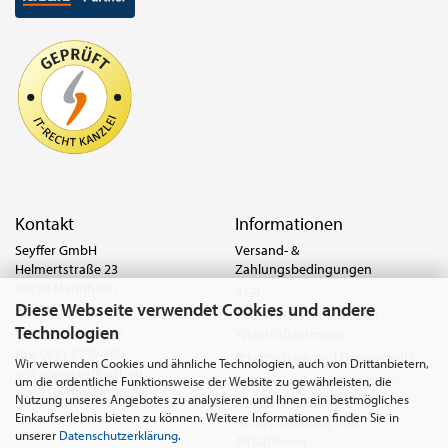
Kontakt
Informationen
Seyffer GmbH
Versand- &
Helmertstraße 23
Zahlungsbedingungen
68219 Mannheim
AGB
Diese Webseite verwendet Cookies und andere
Deutschland
Widerrufsrecht & Muster-
Technologien
Widerrufsformular
Tel.:
0621 8779-555
Fax: 0621 8779-100
Privatsphäre und Datenschutz
Wir verwenden Cookies und ähnliche Technologien, auch von Drittanbietern,
anfrage@seyffer.shop
Batterie- & Recyclinghinweis
um die ordentliche Funktionsweise der Website zu gewährleisten, die
www.seyffer-gmbh.de
Nutzung unseres Angebotes zu analysieren und Ihnen ein bestmögliches
Abfallvermeidung und
Einkaufserlebnis bieten zu können. Weitere Informationen finden Sie in
Bewirtschaftung von
unserer
Datenschutzerklärung
.
Altbatterien