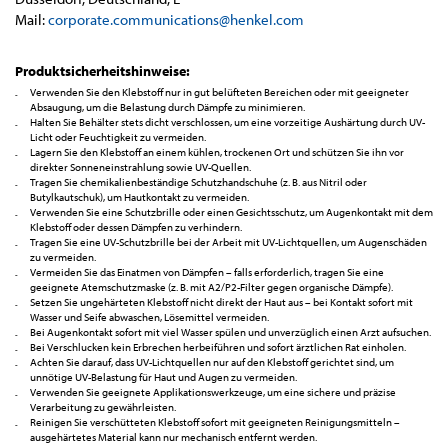
Mail:
corporate.communications@henkel.com
Produktsicherheitshinweise:
Verwenden Sie den Klebstoff nur in gut belüfteten Bereichen oder mit geeigneter
Absaugung, um die Belastung durch Dämpfe zu minimieren.
Halten Sie Behälter stets dicht verschlossen, um eine vorzeitige Aushärtung durch UV-
Licht oder Feuchtigkeit zu vermeiden.
Lagern Sie den Klebstoff an einem kühlen, trockenen Ort und schützen Sie ihn vor
direkter Sonneneinstrahlung sowie UV-Quellen.
Tragen Sie chemikalienbeständige Schutzhandschuhe (z. B. aus Nitril oder
Butylkautschuk), um Hautkontakt zu vermeiden.
Verwenden Sie eine Schutzbrille oder einen Gesichtsschutz, um Augenkontakt mit dem
Klebstoff oder dessen Dämpfen zu verhindern.
Tragen Sie eine UV-Schutzbrille bei der Arbeit mit UV-Lichtquellen, um Augenschäden
zu vermeiden.
Vermeiden Sie das Einatmen von Dämpfen – falls erforderlich, tragen Sie eine
geeignete Atemschutzmaske (z. B. mit A2/P2-Filter gegen organische Dämpfe).
Setzen Sie ungehärteten Klebstoff nicht direkt der Haut aus – bei Kontakt sofort mit
Wasser und Seife abwaschen, Lösemittel vermeiden.
Bei Augenkontakt sofort mit viel Wasser spülen und unverzüglich einen Arzt aufsuchen.
Bei Verschlucken kein Erbrechen herbeiführen und sofort ärztlichen Rat einholen.
Achten Sie darauf, dass UV-Lichtquellen nur auf den Klebstoff gerichtet sind, um
unnötige UV-Belastung für Haut und Augen zu vermeiden.
Verwenden Sie geeignete Applikationswerkzeuge, um eine sichere und präzise
Verarbeitung zu gewährleisten.
Reinigen Sie verschütteten Klebstoff sofort mit geeigneten Reinigungsmitteln –
ausgehärtetes Material kann nur mechanisch entfernt werden.