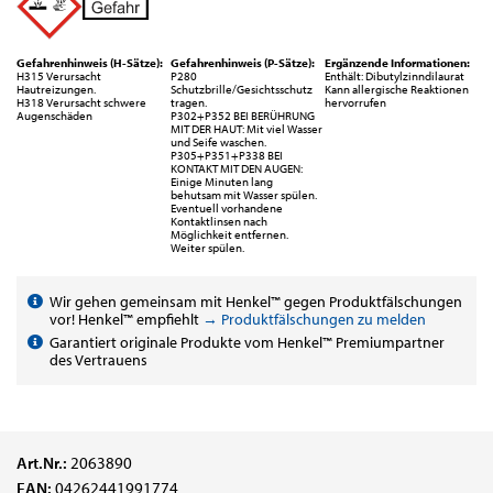
Gefahrenhinweis (H-Sätze):
Gefahrenhinweis (P-Sätze):
Ergänzende Informationen:
H315 Verursacht
P280
Enthält: Dibutylzinndilaurat
Hautreizungen.
Schutzbrille/Gesichtsschutz
Kann allergische Reaktionen
H318 Verursacht schwere
tragen.
hervorrufen
Augenschäden
P302+P352 BEI BERÜHRUNG
MIT DER HAUT: Mit viel Wasser
und Seife waschen.
P305+P351+P338 BEI
KONTAKT MIT DEN AUGEN:
Einige Minuten lang
behutsam mit Wasser spülen.
Eventuell vorhandene
Kontaktlinsen nach
Möglichkeit entfernen.
Weiter spülen.
Wir gehen gemeinsam mit Henkel™ gegen Produktfälschungen
vor! Henkel™ empfiehlt
→ Produktfälschungen zu melden
Garantiert originale Produkte vom Henkel™ Premiumpartner
des Vertrauens
Art.Nr.:
2063890
EAN:
04262441991774