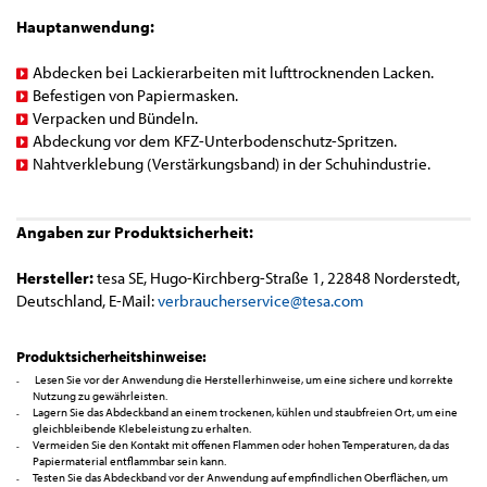
Hauptanwendung:
Abdecken bei Lackierarbeiten mit lufttrocknenden Lacken.
Befestigen von Papiermasken.
Verpacken und Bündeln.
Abdeckung vor dem KFZ-Unterbodenschutz-Spritzen.
Nahtverklebung (Verstärkungsband) in der Schuhindustrie.
Angaben zur Produktsicherheit:
Hersteller:
tesa SE, Hugo-Kirchberg-Straße 1, 22848 Norderstedt,
Deutschland, E-Mail:
verbraucherservice@tesa.com
Produktsicherheitshinweise:
Lesen Sie vor der Anwendung die Herstellerhinweise, um eine sichere und korrekte
Nutzung zu gewährleisten.
Lagern Sie das Abdeckband an einem trockenen, kühlen und staubfreien Ort, um eine
gleichbleibende Klebeleistung zu erhalten.
Vermeiden Sie den Kontakt mit offenen Flammen oder hohen Temperaturen, da das
Papiermaterial entflammbar sein kann.
Testen Sie das Abdeckband vor der Anwendung auf empfindlichen Oberflächen, um