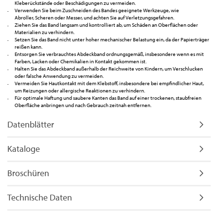
Kleberückstände oder Beschädigungen zu vermeiden.
Verwenden Sie beim Zuschneiden des Bandes geeignete Werkzeuge, wie
Abroller, Scheren oder Messer, und achten Sie auf Verletzungsgefahren.
Ziehen Sie das Band langsam und kontrolliert ab, um Schäden an Oberflächen oder
Materialien zu verhindern.
Setzen Sie das Band nicht unter hoher mechanischer Belastung ein, da der Papierträger
reißen kann.
Entsorgen Sie verbrauchtes Abdeckband ordnungsgemäß, insbesondere wenn es mit
Farben, Lacken oder Chemikalien in Kontakt gekommen ist.
Halten Sie das Abdeckband außerhalb der Reichweite von Kindern, um Verschlucken
oder falsche Anwendung zu vermeiden.
Vermeiden Sie Hautkontakt mit dem Klebstoff, insbesondere bei empfindlicher Haut,
um Reizungen oder allergische Reaktionen zu verhindern.
Für optimale Haftung und saubere Kanten das Band auf einer trockenen, staubfreien
Oberfläche anbringen und nach Gebrauch zeitnah entfernen.
Datenblätter
Kataloge
Broschüren
Technische Daten