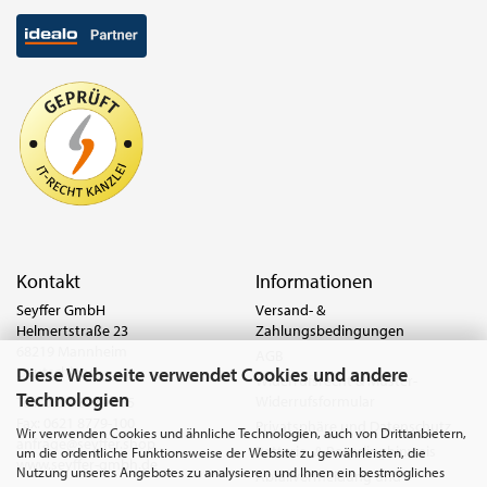
Kontakt
Informationen
Seyffer GmbH
Versand- &
Helmertstraße 23
Zahlungsbedingungen
68219 Mannheim
AGB
Diese Webseite verwendet Cookies und andere
Deutschland
Widerrufsrecht & Muster-
Technologien
Widerrufsformular
Tel.:
0621 8779-555
Fax: 0621 8779-100
Privatsphäre und Datenschutz
Wir verwenden Cookies und ähnliche Technologien, auch von Drittanbietern,
anfrage@seyffer.shop
Batterie- & Recyclinghinweis
um die ordentliche Funktionsweise der Website zu gewährleisten, die
www.seyffer-gmbh.de
Nutzung unseres Angebotes zu analysieren und Ihnen ein bestmögliches
Abfallvermeidung und