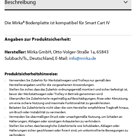
Beschreibung
Die Mirka® Bodenplatte ist kompatibel für Smart Cart IV
Angaben zur Produktsicherheit:
Hersteller:
Mirka GmbH, Otto-Volger-Straße 1a, 65843
Sulzbach/Ts., Deutschland, E-Mail:
info@m
irka.de
Produktsicherheitshinweise:
Verwenden Sie Zubehör für Werkstattwagen und Trolleys nur gemäß den
Herstellerangaben und für die vorgesehenen Anwendungen.
Stellen Sie sicher, dass das Zubehör ordnungsgemäß montiert und sicher befestigt ist,
bevor der Werkstattwagen oder Trolley in Betrieb genommen wird.
Überprüfen Sie Zubehörteile regelmäßig auf Beschädigungen, Risse oder Abnutzung,
um eine sichere Nutzung und maximale Funktionalität zu gewährleisten.
Belasten Sie Zubehörteile nicht über die vom Hersteller empfohlene Tragkraft hinaus,
um Bruch oder Instabilität zu vermeiden.
Vermeiden Sie übermäßigen Druck oder unsachgemäße Nutzung, um Schäden an
Halterungen, Ablagen oder sonstigen Anbauteilen zu verhindern.
Stellen Sie sicher, dass bewegliche Zubehörteile wie Schubladen, Ablagen oder
Halterungen sicher geschlossen oder fixiert sind, um unkontrollierte Bewegungen zu
verhindern.