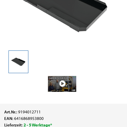
Art.Nr.:
9194012711
EAN:
6416868953800
Lieferzeit:
2 - 5 Werktage*