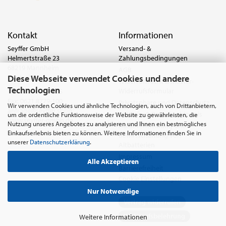
Kontakt
Informationen
Seyffer GmbH
Versand- &
Helmertstraße 23
Zahlungsbedingungen
68219 Mannheim
AGB
Diese Webseite verwendet Cookies und andere
Deutschland
Widerrufsrecht & Muster-
Technologien
Widerrufsformular
Tel.:
0621 8779-555
Fax: 0621 8779-100
Privatsphäre und Datenschutz
Wir verwenden Cookies und ähnliche Technologien, auch von Drittanbietern,
anfrage@seyffer.shop
Batterie- & Recyclinghinweis
um die ordentliche Funktionsweise der Website zu gewährleisten, die
www.seyffer-gmbh.de
Nutzung unseres Angebotes zu analysieren und Ihnen ein bestmögliches
Abfallvermeidung und
Einkaufserlebnis bieten zu können. Weitere Informationen finden Sie in
Bewirtschaftung von
unserer
Datenschutzerklärung
.
Altbatterien
Impressum
Alle Akzeptieren
Barrierefreiheit
Cookie Einstellungen
Nur Notwendige
Vertrag widerrufen
Widerrufsbelehrung
Weitere Informationen