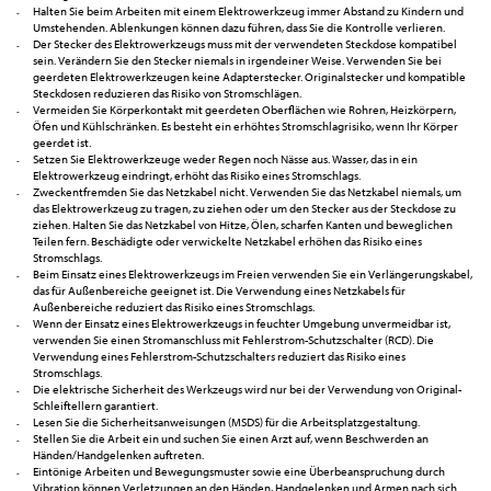
Halten Sie beim Arbeiten mit einem Elektrowerkzeug immer Abstand zu Kindern und
Umstehenden. Ablenkungen können dazu führen, dass Sie die Kontrolle verlieren.
Der Stecker des Elektrowerkzeugs muss mit der verwendeten Steckdose kompatibel
sein. Verändern Sie den Stecker niemals in irgendeiner Weise. Verwenden Sie bei
geerdeten Elektrowerkzeugen keine Adapterstecker. Originalstecker und kompatible
Steckdosen reduzieren das Risiko von Stromschlägen.
Vermeiden Sie Körperkontakt mit geerdeten Oberflächen wie Rohren, Heizkörpern,
Öfen und Kühlschränken. Es besteht ein erhöhtes Stromschlagrisiko, wenn Ihr Körper
geerdet ist.
Setzen Sie Elektrowerkzeuge weder Regen noch Nässe aus. Wasser, das in ein
Elektrowerkzeug eindringt, erhöht das Risiko eines Stromschlags.
Zweckentfremden Sie das Netzkabel nicht. Verwenden Sie das Netzkabel niemals, um
das Elektrowerkzeug zu tragen, zu ziehen oder um den Stecker aus der Steckdose zu
ziehen. Halten Sie das Netzkabel von Hitze, Ölen, scharfen Kanten und beweglichen
Teilen fern. Beschädigte oder verwickelte Netzkabel erhöhen das Risiko eines
Stromschlags.
Beim Einsatz eines Elektrowerkzeugs im Freien verwenden Sie ein Verlängerungskabel,
das für Außenbereiche geeignet ist. Die Verwendung eines Netzkabels für
Außenbereiche reduziert das Risiko eines Stromschlags.
Wenn der Einsatz eines Elektrowerkzeugs in feuchter Umgebung unvermeidbar ist,
verwenden Sie einen Stromanschluss mit Fehlerstrom-Schutzschalter (RCD). Die
Verwendung eines Fehlerstrom-Schutzschalters reduziert das Risiko eines
Stromschlags.
Die elektrische Sicherheit des Werkzeugs wird nur bei der Verwendung von Original-
Schleiftellern garantiert.
Lesen Sie die Sicherheitsanweisungen (MSDS) für die Arbeitsplatzgestaltung.
Stellen Sie die Arbeit ein und suchen Sie einen Arzt auf, wenn Beschwerden an
Händen/Handgelenken auftreten.
Eintönige Arbeiten und Bewegungsmuster sowie eine Überbeanspruchung durch
Vibration können Verletzungen an den Händen, Handgelenken und Armen nach sich