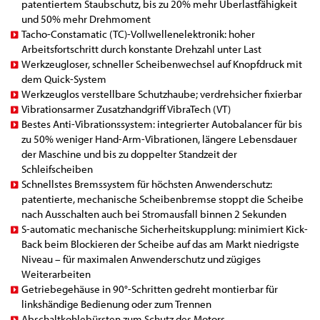
patentiertem Staubschutz, bis zu 20% mehr Überlastfähigkeit
und 50% mehr Drehmoment
Tacho-Constamatic (TC)-Vollwellenelektronik: hoher
Arbeitsfortschritt durch konstante Drehzahl unter Last
Werkzeugloser, schneller Scheibenwechsel auf Knopfdruck mit
dem Quick-System
Werkzeuglos verstellbare Schutzhaube; verdrehsicher fixierbar
Vibrationsarmer Zusatzhandgriff VibraTech (VT)
Bestes Anti-Vibrationssystem: integrierter Autobalancer für bis
zu 50% weniger Hand-Arm-Vibrationen, längere Lebensdauer
der Maschine und bis zu doppelter Standzeit der
Schleifscheiben
Schnellstes Bremssystem für höchsten Anwenderschutz:
patentierte, mechanische Scheibenbremse stoppt die Scheibe
nach Ausschalten auch bei Stromausfall binnen 2 Sekunden
S-automatic mechanische Sicherheitskupplung: minimiert Kick-
Back beim Blockieren der Scheibe auf das am Markt niedrigste
Niveau – für maximalen Anwenderschutz und zügiges
Weiterarbeiten
Getriebegehäuse in 90°-Schritten gedreht montierbar für
linkshändige Bedienung oder zum Trennen
Abschaltkohlebürsten zum Schutz des Motors