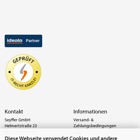
Kontakt
Informationen
Seyffer GmbH
Versand- &
Helmertstraße 23
Zahlungsbedingungen
68219 Mannheim
AGB
Diese Webseite verwendet Cookies und andere
Deutschland
Widerrufsrecht & Muster-