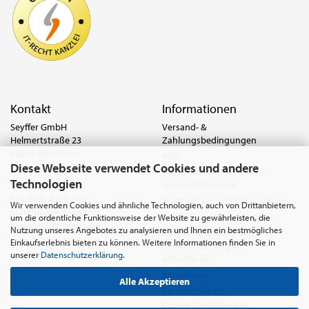
Kontakt
Informationen
Seyffer GmbH
Versand- &
Helmertstraße 23
Zahlungsbedingungen
68219 Mannheim
AGB
Diese Webseite verwendet Cookies und andere
Deutschland
Widerrufsrecht & Muster-
Technologien
Widerrufsformular
Tel.:
0621 8779-555
Fax: 0621 8779-100
Privatsphäre und Datenschutz
Wir verwenden Cookies und ähnliche Technologien, auch von Drittanbietern,
anfrage@seyffer.shop
Batterie- & Recyclinghinweis
um die ordentliche Funktionsweise der Website zu gewährleisten, die
www.seyffer-gmbh.de
Nutzung unseres Angebotes zu analysieren und Ihnen ein bestmögliches
Abfallvermeidung und
Einkaufserlebnis bieten zu können. Weitere Informationen finden Sie in
Bewirtschaftung von
unserer
Datenschutzerklärung
.
Altbatterien
Impressum
Alle Akzeptieren
Barrierefreiheit
Cookie Einstellungen