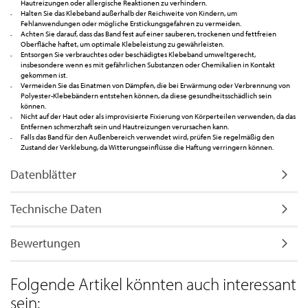
Hautreizungen oder allergische Reaktionen zu verhindern.
Halten Sie das Klebeband außerhalb der Reichweite von Kindern, um
Fehlanwendungen oder mögliche Erstickungsgefahren zu vermeiden.
Achten Sie darauf, dass das Band fest auf einer sauberen, trockenen und fettfreien
Oberfläche haftet, um optimale Klebeleistung zu gewährleisten.
Entsorgen Sie verbrauchtes oder beschädigtes Klebeband umweltgerecht,
insbesondere wenn es mit gefährlichen Substanzen oder Chemikalien in Kontakt
gekommen ist.
Vermeiden Sie das Einatmen von Dämpfen, die bei Erwärmung oder Verbrennung von
Polyester-Klebebändern entstehen können, da diese gesundheitsschädlich sein
können.
Nicht auf der Haut oder als improvisierte Fixierung von Körperteilen verwenden, da das
Entfernen schmerzhaft sein und Hautreizungen verursachen kann.
Falls das Band für den Außenbereich verwendet wird, prüfen Sie regelmäßig den
Zustand der Verklebung, da Witterungseinflüsse die Haftung verringern können.
Datenblätter
Technische Daten
Bewertungen
Folgende Artikel könnten auch interessant
sein: