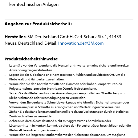
kerntechnischen Anlagen
Angaben zur Produktsicherheit:
Hersteller:
3M Deutschland GmbH, Carl-Schurz-Str. 1, 41453
Neuss, Deutschland, E-Mail:
Innovation.de@3M.com
Produktsicherheitshinweise:
Lesen Sie vor der Verwendung die Herstellerhinweise, um eine sichere und korrekte
Anwendung zu gewährleisten.
Lagern Sie das Klebeband an einem trockenen, kühlen und staubfreien Ort, um die
Klebekraft und Haltbarkeit zu erhalten.
Vermeiden Sie den Kontakt mit offenen Flammen oder hohen Temperaturen, da
Polyester schmelzen oder brennbare Dämpfe freisetzen kann.
Testen Sie das Klebeband vor der Anwendung auf empfindlichen Oberflächen, um
Kleberückstände oder Beschädigungen zu vermeiden.
Verwenden Sie geeignete Schneidewerkzeuge wie Abroller, Sicherheitsmesser oder
Scheren, um präzise Schnitte zu ermöglichen und Verletzungen zu vermeiden.
Ziehen Sie das Band langsam und kontrolliert ab, um Verletzungen durch plötzliches
Zurückschnellen zu vermeiden.
Achten Sie darauf, dass das Band nicht mit aggressiven Chemikalien oder
Lösungsmitteln in Kontakt kommt, da diese den Polyesterträger beschädigen oder die
Klebkraft beeinträchtigen können.
Vermeiden Sie längeren Hautkontakt mit der Klebeseite des Bandes, um mögliche