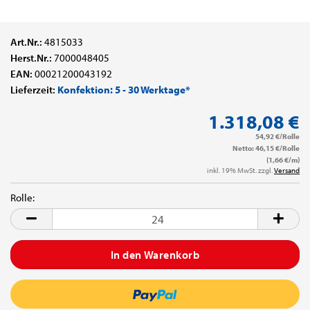
Art.Nr.:
4815033
Herst.Nr.:
7000048405
EAN:
00021200043192
Lieferzeit:
Konfektion: 5 - 30 Werktage*
1.318,08 €
54,92 €/Rolle
Netto: 46,15 €/Rolle
(1,66 €/m)
inkl. 19% MwSt. zzgl.
Versand
Rolle:
Rolle