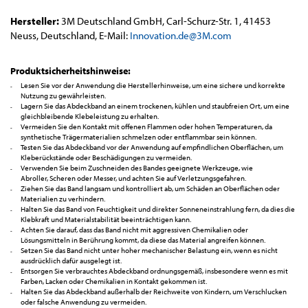
Hersteller:
3M Deutschland GmbH, Carl-Schurz-Str. 1, 41453
Neuss, Deutschland, E-Mail:
Innovation.de@3M.com
Produktsicherheitshinweise:
Lesen Sie vor der Anwendung die Herstellerhinweise, um eine sichere und korrekte
Nutzung zu gewährleisten.
Lagern Sie das Abdeckband an einem trockenen, kühlen und staubfreien Ort, um eine
gleichbleibende Klebeleistung zu erhalten.
Vermeiden Sie den Kontakt mit offenen Flammen oder hohen Temperaturen, da
synthetische Trägermaterialien schmelzen oder entflammbar sein können.
Testen Sie das Abdeckband vor der Anwendung auf empfindlichen Oberflächen, um
Kleberückstände oder Beschädigungen zu vermeiden.
Verwenden Sie beim Zuschneiden des Bandes geeignete Werkzeuge, wie
Abroller, Scheren oder Messer, und achten Sie auf Verletzungsgefahren.
Ziehen Sie das Band langsam und kontrolliert ab, um Schäden an Oberflächen oder
Materialien zu verhindern.
Halten Sie das Band von Feuchtigkeit und direkter Sonneneinstrahlung fern, da dies die
Klebkraft und Materialstabilität beeinträchtigen kann.
Achten Sie darauf, dass das Band nicht mit aggressiven Chemikalien oder
Lösungsmitteln in Berührung kommt, da diese das Material angreifen können.
Setzen Sie das Band nicht unter hoher mechanischer Belastung ein, wenn es nicht
ausdrücklich dafür ausgelegt ist.
Entsorgen Sie verbrauchtes Abdeckband ordnungsgemäß, insbesondere wenn es mit
Farben, Lacken oder Chemikalien in Kontakt gekommen ist.
Halten Sie das Abdeckband außerhalb der Reichweite von Kindern, um Verschlucken
oder falsche Anwendung zu vermeiden.