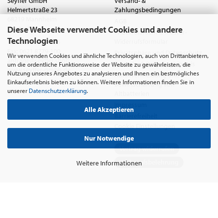
Seyffer GmbH
Versand- &
Helmertstraße 23
Zahlungsbedingungen
68219 Mannheim
AGB
Diese Webseite verwendet Cookies und andere
Deutschland
Widerrufsrecht & Muster-
Technologien
Widerrufsformular
Tel.:
0621 8779-555
Fax: 0621 8779-100
Privatsphäre und Datenschutz
Wir verwenden Cookies und ähnliche Technologien, auch von Drittanbietern,
anfrage@seyffer.shop
Batterie- & Recyclinghinweis
um die ordentliche Funktionsweise der Website zu gewährleisten, die
www.seyffer-gmbh.de
Nutzung unseres Angebotes zu analysieren und Ihnen ein bestmögliches
Abfallvermeidung und
Einkaufserlebnis bieten zu können. Weitere Informationen finden Sie in
Bewirtschaftung von
unserer
Datenschutzerklärung
.
Altbatterien
Impressum
Alle Akzeptieren
Barrierefreiheit
Cookie Einstellungen
Nur Notwendige
Vertrag widerrufen
Widerrufsbelehrung
Weitere Informationen