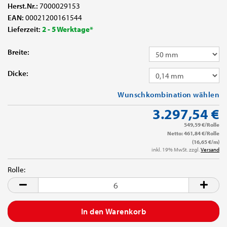
Herst.Nr.:
7000029153
EAN:
00021200161544
Lieferzeit:
2 - 5 Werktage*
Breite:
Dicke:
Wunschkombination wählen
3.297,54 €
549,59 €/Rolle
Netto: 461,84 €/Rolle
(16,65 €/m)
inkl. 19% MwSt. zzgl.
Versand
Rolle:
Rolle