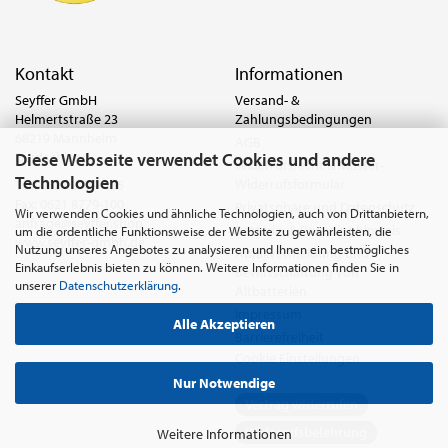
Kontakt
Informationen
Seyffer GmbH
Versand- &
Helmertstraße 23
Zahlungsbedingungen
68219 Mannheim
AGB
Diese Webseite verwendet Cookies und andere
Deutschland
Widerrufsrecht & Muster-
Technologien
Widerrufsformular
Tel.:
0621 8779-555
Fax: 0621 8779-100
Privatsphäre und Datenschutz
Wir verwenden Cookies und ähnliche Technologien, auch von Drittanbietern,
anfrage@seyffer.shop
Batterie- & Recyclinghinweis
um die ordentliche Funktionsweise der Website zu gewährleisten, die
www.seyffer-gmbh.de
Nutzung unseres Angebotes zu analysieren und Ihnen ein bestmögliches
Abfallvermeidung und
Einkaufserlebnis bieten zu können. Weitere Informationen finden Sie in
Bewirtschaftung von
unserer
Datenschutzerklärung
.
Altbatterien
Impressum
Alle Akzeptieren
Barrierefreiheit
Cookie Einstellungen
Nur Notwendige
Vertrag widerrufen
Widerrufsbelehrung
Weitere Informationen