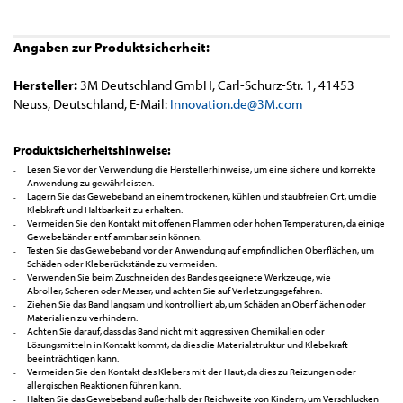
Angaben zur Produktsicherheit:
Hersteller:
3M Deutschland GmbH, Carl-Schurz-Str. 1, 41453
Neuss, Deutschland, E-Mail:
Innovation.de@3M.com
Produktsicherheitshinweise:
Lesen Sie vor der Verwendung die Herstellerhinweise, um eine sichere und korrekte
Anwendung zu gewährleisten.
Lagern Sie das Gewebeband an einem trockenen, kühlen und staubfreien Ort, um die
Klebkraft und Haltbarkeit zu erhalten.
Vermeiden Sie den Kontakt mit offenen Flammen oder hohen Temperaturen, da einige
Gewebebänder entflammbar sein können.
Testen Sie das Gewebeband vor der Anwendung auf empfindlichen Oberflächen, um
Schäden oder Kleberückstände zu vermeiden.
Verwenden Sie beim Zuschneiden des Bandes geeignete Werkzeuge, wie
Abroller, Scheren oder Messer, und achten Sie auf Verletzungsgefahren.
Ziehen Sie das Band langsam und kontrolliert ab, um Schäden an Oberflächen oder
Materialien zu verhindern.
Achten Sie darauf, dass das Band nicht mit aggressiven Chemikalien oder
Lösungsmitteln in Kontakt kommt, da dies die Materialstruktur und Klebekraft
beeinträchtigen kann.
Vermeiden Sie den Kontakt des Klebers mit der Haut, da dies zu Reizungen oder
allergischen Reaktionen führen kann.
Halten Sie das Gewebeband außerhalb der Reichweite von Kindern, um Verschlucken