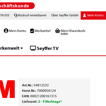
schäftskunde
779-555
Rückruf vereinbaren
Über Seyffer GmbH
Mein Konto
Mein Konto
Merkzettel
Mein Warenkorb
0,00 €
rkenwelt
Seyffer TV
Art.Nr.:
54812533
Herst.Nr.:
7000050124
EAN:
00021200161315
Lieferzeit:
2 - 5 Werktage*