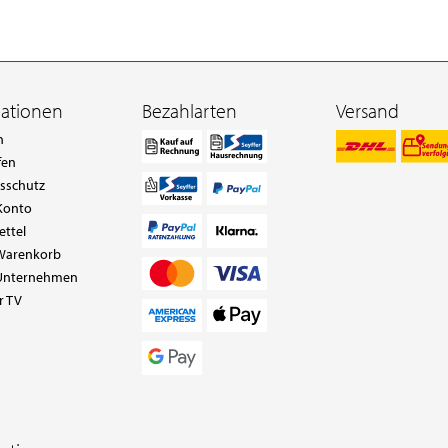
mationen
Bezahlarten
Versand
n
fen
tsschutz
Konto
ettel
Warenkorb
Unternehmen
r TV