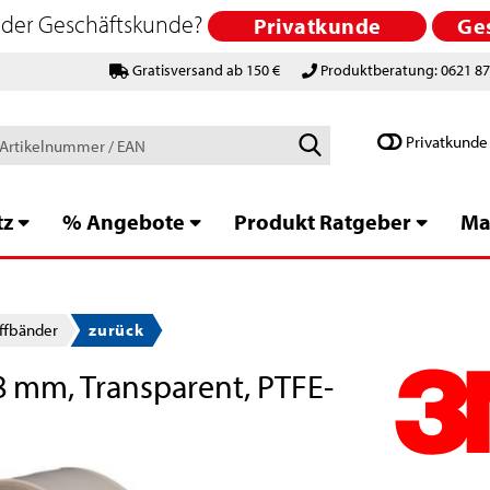
 oder Geschäftskunde?
Privatkunde
Ge
Gratisversand ab 150 €
Produktberatung: 0621 8
Schlagworte
Privatkunde
/
Artikelnummer
/
tz
% Angebote
Produkt Ratgeber
Ma
EAN
iffbänder
zurück
8 mm, Transparent, PTFE-