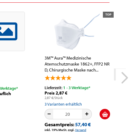
TOP
3M™ Aura™ Medizinische
Henkel™ 
Atemschutzmaske 1862+, FFP2 NR
Oberfläc
D, Chirurgische Maske nach...
ml, Aeros
Lieferzeit:
1 - 3 Werktage*
Lieferzeit
 Werktage*
Preis 2,87 €
Nur 16,1
uflich
2,87 €/Stück
40,35 €/l
3
Varianten erhältlich
4
Variante
Gesamtpreis:
57,40 €
Gesamt
inkl. 19% MwSt. zzgl.
Versand
inkl. 19% M