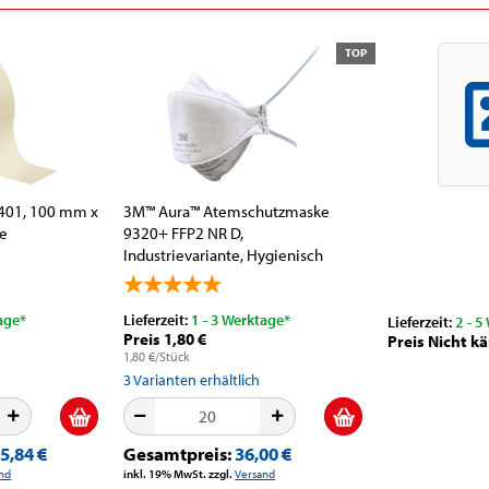
TOP
5401, 100 mm x
3M™ Aura™ Atemschutzmaske
ge
9320+ FFP2 NR D,
Industrievariante, Hygienisch
einzelverpackt,...
age*
Lieferzeit:
1 - 3 Werktage*
Lieferzeit:
2 - 5
Preis 1,80 €
Preis Nicht kä
1,80 €/Stück
3
Varianten erhältlich
5,84 €
Gesamtpreis:
36,00 €
nd
inkl. 19% MwSt. zzgl.
Versand