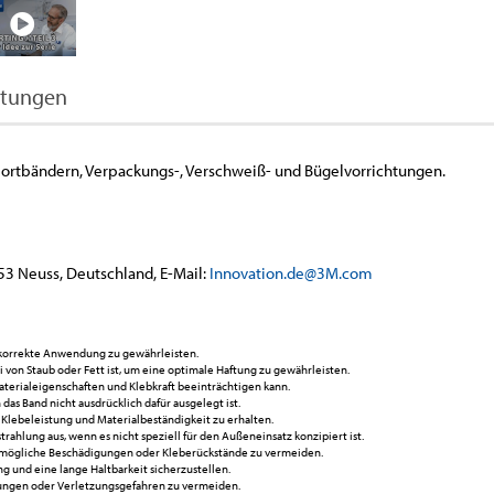
tungen
portbändern, Verpackungs-, Verschweiß- und Bügelvorrichtungen.
53 Neuss, Deutschland, E-Mail:
Innovation.de@3M.com
 korrekte Anwendung zu gewährleisten.
ei von Staub oder Fett ist, um eine optimale Haftung zu gewährleisten.
terialeigenschaften und Klebkraft beeinträchtigen kann.
s Band nicht ausdrücklich dafür ausgelegt ist.
 Klebeleistung und Materialbeständigkeit zu erhalten.
ahlung aus, wenn es nicht speziell für den Außeneinsatz konzipiert ist.
m mögliche Beschädigungen oder Kleberückstände zu vermeiden.
g und eine lange Haltbarkeit sicherzustellen.
dungen oder Verletzungsgefahren zu vermeiden.