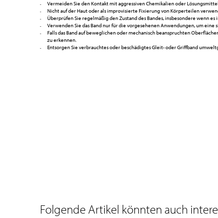
Vermeiden Sie den Kontakt mit aggressiven Chemikalien oder Lösungsmitteln
Nicht auf der Haut oder als improvisierte Fixierung von Körperteilen verw
Überprüfen Sie regelmäßig den Zustand des Bandes, insbesondere wenn es i
Verwenden Sie das Band nur für die vorgesehenen Anwendungen, um eine si
Falls das Band auf beweglichen oder mechanisch beanspruchten Oberfläche
zu erkennen.
Entsorgen Sie verbrauchtes oder beschädigtes Gleit- oder Griffband umwel
Folgende Artikel könnten auch interes