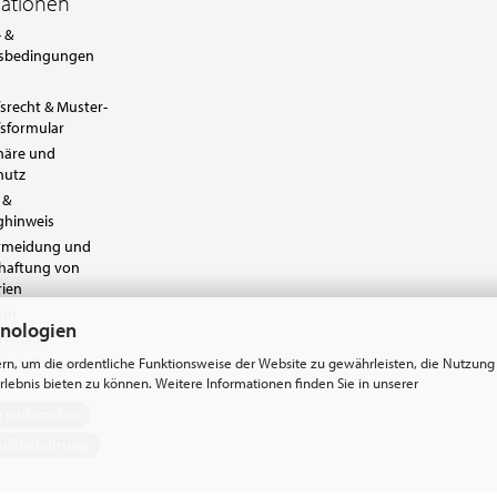
mationen
 &
sbedingungen
srecht & Muster-
sformular
häre und
hutz
 &
ghinweis
ermeidung und
chaftung von
rien
sum
hnologien
reiheit
instellungen
rn, um die ordentliche Funktionsweise der Website zu gewährleisten, die Nutzung
lebnis bieten zu können. Weitere Informationen finden Sie in unserer
g widerrufen
ufsbelehrung