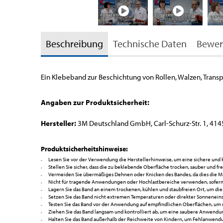
Beschreibung
Technische Daten
Bewer
Ein Klebeband zur Beschichtung von Rollen, Walzen, Trans
Angaben zur Produktsicherheit:
Hersteller:
3M Deutschland GmbH, Carl-Schurz-Str. 1, 414
Produktsicherheitshinweise:
Lesen Sie vor der Verwendung die Herstellerhinweise, um eine sichere und
Stellen Sie sicher, dass die zu beklebende Oberfläche trocken, sauber und fr
Vermeiden Sie übermäßiges Dehnen oder Knicken des Bandes, da dies die Ma
Nicht für tragende Anwendungen oder Hochlastbereiche verwenden, sofern da
Lagern Sie das Band an einem trockenen, kühlen und staubfreien Ort, um die
Setzen Sie das Band nicht extremen Temperaturen oder direkter Sonneneinstr
Testen Sie das Band vor der Anwendung auf empfindlichen Oberflächen, u
Ziehen Sie das Band langsam und kontrolliert ab, um eine saubere Anwendun
Halten Sie das Band außerhalb der Reichweite von Kindern, um Fehlanwen