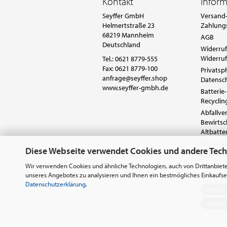
Kontakt
Infor
Seyffer GmbH
Versand-
Helmertstraße 23
Zahlung
68219 Mannheim
AGB
Deutschland
Widerruf
Widerruf
Tel.:
0621 8779-555
Fax: 0621 8779-100
Privatsp
anfrage@seyffer.shop
Datensc
www.seyffer-gmbh.de
Batterie-
Recyclin
Abfallv
Bewirts
Altbatte
Impres
Diese Webseite verwendet Cookies und andere Tec
Barrieref
Cookie E
Wir verwenden Cookies und ähnliche Technologien, auch von Drittanbiete
unseres Angebotes zu analysieren und Ihnen ein bestmögliches Einkaufser
Datenschutzerklärung
.
Vertra
Widerr