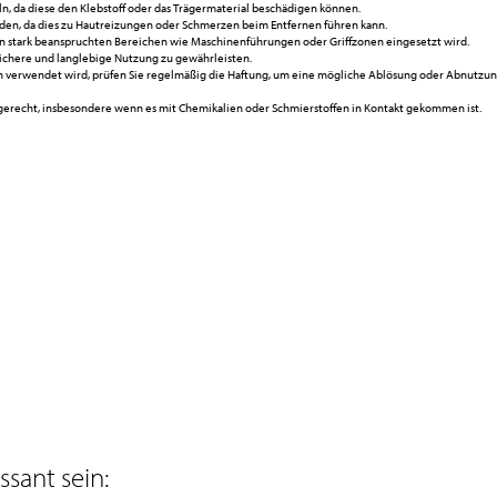
, da diese den Klebstoff oder das Trägermaterial beschädigen können.
enden, da dies zu Hautreizungen oder Schmerzen beim Entfernen führen kann.
n stark beanspruchten Bereichen wie Maschinenführungen oder Griffzonen eingesetzt wird.
chere und langlebige Nutzung zu gewährleisten.
n verwendet wird, prüfen Sie regelmäßig die Haftung, um eine mögliche Ablösung oder Abnutzun
tgerecht, insbesondere wenn es mit Chemikalien oder Schmierstoffen in Kontakt gekommen ist.
sant sein: