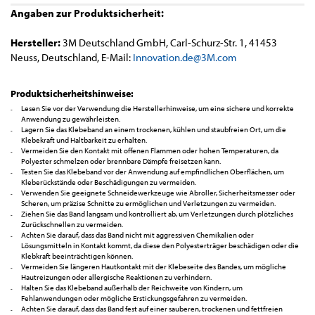
Angaben zur Produktsicherheit:
Hersteller:
3M Deutschland GmbH, Carl-Schurz-Str. 1, 41453
Neuss, Deutschland, E-Mail:
Innovation.de@3M.com
Produktsicherheitshinweise:
Lesen Sie vor der Verwendung die Herstellerhinweise, um eine sichere und korrekte
Anwendung zu gewährleisten.
Lagern Sie das Klebeband an einem trockenen, kühlen und staubfreien Ort, um die
Klebekraft und Haltbarkeit zu erhalten.
Vermeiden Sie den Kontakt mit offenen Flammen oder hohen Temperaturen, da
Polyester schmelzen oder brennbare Dämpfe freisetzen kann.
Testen Sie das Klebeband vor der Anwendung auf empfindlichen Oberflächen, um
Kleberückstände oder Beschädigungen zu vermeiden.
Verwenden Sie geeignete Schneidewerkzeuge wie Abroller, Sicherheitsmesser oder
Scheren, um präzise Schnitte zu ermöglichen und Verletzungen zu vermeiden.
Ziehen Sie das Band langsam und kontrolliert ab, um Verletzungen durch plötzliches
Zurückschnellen zu vermeiden.
Achten Sie darauf, dass das Band nicht mit aggressiven Chemikalien oder
Lösungsmitteln in Kontakt kommt, da diese den Polyesterträger beschädigen oder die
Klebkraft beeinträchtigen können.
Vermeiden Sie längeren Hautkontakt mit der Klebeseite des Bandes, um mögliche
Hautreizungen oder allergische Reaktionen zu verhindern.
Halten Sie das Klebeband außerhalb der Reichweite von Kindern, um
Fehlanwendungen oder mögliche Erstickungsgefahren zu vermeiden.
Achten Sie darauf, dass das Band fest auf einer sauberen, trockenen und fettfreien