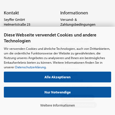
Kontakt
Informationen
Seyffer GmbH
Versand- &
Helmertstraße 23
Zahlungsbedingungen
68219 Mannheim
AGB
Diese Webseite verwendet Cookies und andere
Deutschland
Widerrufsrecht & Muster-
Technologien
Widerrufsformular
Tel.:
0621 8779-555
Fax: 0621 8779-100
Privatsphäre und Datenschutz
Wir verwenden Cookies und ähnliche Technologien, auch von Drittanbietern,
anfrage@seyffer.shop
Batterie- & Recyclinghinweis
um die ordentliche Funktionsweise der Website zu gewährleisten, die
www.seyffer-gmbh.de
Nutzung unseres Angebotes zu analysieren und Ihnen ein bestmögliches
Abfallvermeidung und
Einkaufserlebnis bieten zu können. Weitere Informationen finden Sie in
Bewirtschaftung von
unserer
Datenschutzerklärung
.
Altbatterien
Impressum
Alle Akzeptieren
Barrierefreiheit
Cookie Einstellungen
Nur Notwendige
Vertrag widerrufen
Widerrufsbelehrung
Weitere Informationen