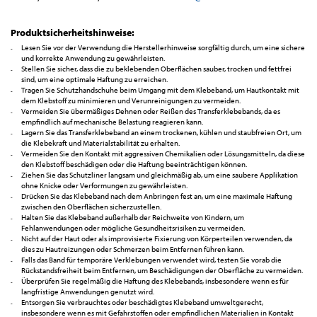
Produktsicherheitshinweise:
Lesen Sie vor der Verwendung die Herstellerhinweise sorgfältig durch, um eine sichere
und korrekte Anwendung zu gewährleisten.
Stellen Sie sicher, dass die zu beklebenden Oberflächen sauber, trocken und fettfrei
sind, um eine optimale Haftung zu erreichen.
Tragen Sie Schutzhandschuhe beim Umgang mit dem Klebeband, um Hautkontakt mit
dem Klebstoff zu minimieren und Verunreinigungen zu vermeiden.
Vermeiden Sie übermäßiges Dehnen oder Reißen des Transferklebebands, da es
empfindlich auf mechanische Belastung reagieren kann.
Lagern Sie das Transferklebeband an einem trockenen, kühlen und staubfreien Ort, um
die Klebekraft und Materialstabilität zu erhalten.
Vermeiden Sie den Kontakt mit aggressiven Chemikalien oder Lösungsmitteln, da diese
den Klebstoff beschädigen oder die Haftung beeinträchtigen können.
Ziehen Sie das Schutzliner langsam und gleichmäßig ab, um eine saubere Applikation
ohne Knicke oder Verformungen zu gewährleisten.
Drücken Sie das Klebeband nach dem Anbringen fest an, um eine maximale Haftung
zwischen den Oberflächen sicherzustellen.
Halten Sie das Klebeband außerhalb der Reichweite von Kindern, um
Fehlanwendungen oder mögliche Gesundheitsrisiken zu vermeiden.
Nicht auf der Haut oder als improvisierte Fixierung von Körperteilen verwenden, da
dies zu Hautreizungen oder Schmerzen beim Entfernen führen kann.
Falls das Band für temporäre Verklebungen verwendet wird, testen Sie vorab die
Rückstandsfreiheit beim Entfernen, um Beschädigungen der Oberfläche zu vermeiden.
Überprüfen Sie regelmäßig die Haftung des Klebebands, insbesondere wenn es für
langfristige Anwendungen genutzt wird.
Entsorgen Sie verbrauchtes oder beschädigtes Klebeband umweltgerecht,
insbesondere wenn es mit Gefahrstoffen oder empfindlichen Materialien in Kontakt