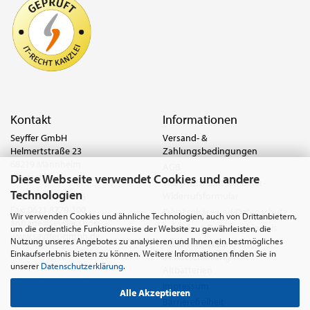
Kontakt
Informationen
Seyffer GmbH
Versand- &
Helmertstraße 23
Zahlungsbedingungen
68219 Mannheim
AGB
Diese Webseite verwendet Cookies und andere
Deutschland
Widerrufsrecht & Muster-
Technologien
Widerrufsformular
Tel.:
0621 8779-555
Fax: 0621 8779-100
Privatsphäre und Datenschutz
Wir verwenden Cookies und ähnliche Technologien, auch von Drittanbietern,
anfrage@seyffer.shop
Batterie- & Recyclinghinweis
um die ordentliche Funktionsweise der Website zu gewährleisten, die
www.seyffer-gmbh.de
Nutzung unseres Angebotes zu analysieren und Ihnen ein bestmögliches
Abfallvermeidung und
Einkaufserlebnis bieten zu können. Weitere Informationen finden Sie in
Bewirtschaftung von
unserer
Datenschutzerklärung
.
Altbatterien
Impressum
Alle Akzeptieren
Barrierefreiheit