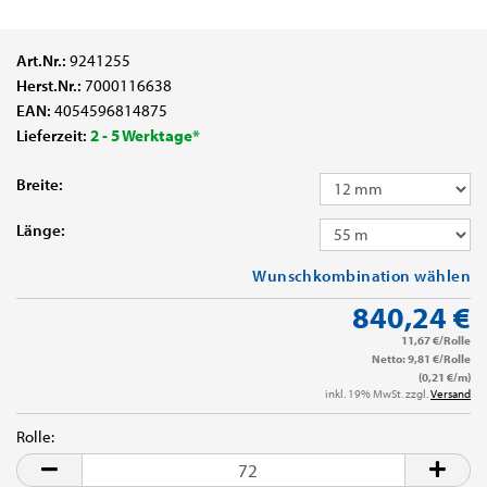
Art.Nr.:
9241255
Herst.Nr.:
7000116638
EAN:
4054596814875
Lieferzeit:
2 - 5 Werktage*
Breite:
Länge:
Wunschkombination wählen
840,24 €
11,67 €/Rolle
Netto: 9,81 €/Rolle
(0,21 €/m)
inkl. 19% MwSt. zzgl.
Versand
Rolle:
Rolle