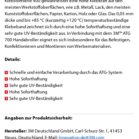
Klebstoffserie 400 gewährleistet eine hohe Klebkraft auf den
meisten Werkstoffoberflächen, wie z.B. Metall, Lack, den meisten
Kunststoffoberflächen, Papier, Karton, Holz oder Glas. Das 0,05 mm
dicke und bis +85 °C (kurzzeitig +120 °C) temperaturbeständige
Klebeband zeichnet sich durch eine hohe Soforthaftung und eine
sehr gute UV-Beständigkeit aus. In Verbindung mit dem 3M™ ATG
700 Handabroller eignet es sich insbesondere für das Befestigen,
Konfektionieren und Montieren von Werbematerialien.
Details:
Schnelle und einfache Verarbeitung durch das ATG-System
Hohe Soforthaftung
Sehr gute UV-Beständigkeit
Hohe Soforthaftung
Sehr gute UV-Beständigkeit
Angaben zur Produktsicherheit:
Hersteller:
3M Deutschland GmbH, Carl-Schurz-Str. 1, 41453
Neuss, Deutschland, E-Mail:
Innovation.de@3M.com