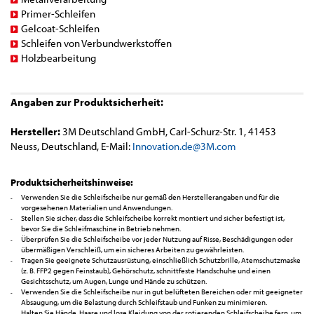
Primer-Schleifen
Gelcoat-Schleifen
Schleifen von Verbundwerkstoffen
Holzbearbeitung
Angaben zur Produktsicherheit:
Hersteller:
3M Deutschland GmbH, Carl-Schurz-Str. 1, 41453
Neuss, Deutschland, E-Mail:
Innovation.de@3M.com
Produktsicherheitshinweise:
Verwenden Sie die Schleifscheibe nur gemäß den Herstellerangaben und für die
vorgesehenen Materialien und Anwendungen.
Stellen Sie sicher, dass die Schleifscheibe korrekt montiert und sicher befestigt ist,
bevor Sie die Schleifmaschine in Betrieb nehmen.
Überprüfen Sie die Schleifscheibe vor jeder Nutzung auf Risse, Beschädigungen oder
übermäßigen Verschleiß, um ein sicheres Arbeiten zu gewährleisten.
Tragen Sie geeignete Schutzausrüstung, einschließlich Schutzbrille, Atemschutzmaske
(z. B. FFP2 gegen Feinstaub), Gehörschutz, schnittfeste Handschuhe und einen
Gesichtsschutz, um Augen, Lunge und Hände zu schützen.
Verwenden Sie die Schleifscheibe nur in gut belüfteten Bereichen oder mit geeigneter
Absaugung, um die Belastung durch Schleifstaub und Funken zu minimieren.
Halten Sie Hände, Haare und lose Kleidung von der rotierenden Schleifscheibe fern, um