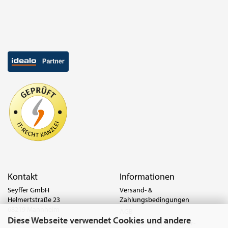
Kontakt
Informationen
Seyffer GmbH
Versand- &
Helmertstraße 23
Zahlungsbedingungen
68219 Mannheim
AGB
Diese Webseite verwendet Cookies und andere
Deutschland
Widerrufsrecht & Muster-