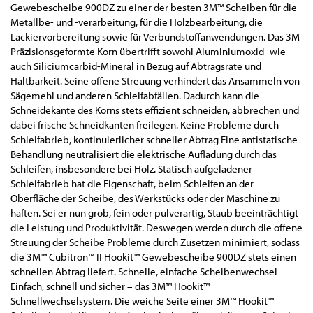
Gewebescheibe 900DZ zu einer der besten 3M™ Scheiben für die
Metallbe- und -verarbeitung, für die Holzbearbeitung, die
Lackiervorbereitung sowie für Verbundstoffanwendungen. Das 3M
Präzisionsgeformte Korn übertrifft sowohl Aluminiumoxid- wie
auch Siliciumcarbid-Mineral in Bezug auf Abtragsrate und
Haltbarkeit. Seine offene Streuung verhindert das Ansammeln von
Sägemehl und anderen Schleifabfällen. Dadurch kann die
Schneidekante des Korns stets effizient schneiden, abbrechen und
dabei frische Schneidkanten freilegen. Keine Probleme durch
Schleifabrieb, kontinuierlicher schneller Abtrag Eine antistatische
Behandlung neutralisiert die elektrische Aufladung durch das
Schleifen, insbesondere bei Holz. Statisch aufgeladener
Schleifabrieb hat die Eigenschaft, beim Schleifen an der
Oberfläche der Scheibe, des Werkstücks oder der Maschine zu
haften. Sei er nun grob, fein oder pulverartig, Staub beeinträchtigt
die Leistung und Produktivität. Deswegen werden durch die offene
Streuung der Scheibe Probleme durch Zusetzen minimiert, sodass
die 3M™ Cubitron™ II Hookit™ Gewebescheibe 900DZ stets einen
schnellen Abtrag liefert. Schnelle, einfache Scheibenwechsel
Einfach, schnell und sicher – das 3M™ Hookit™
Schnellwechselsystem. Die weiche Seite einer 3M™ Hookit™