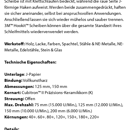
Scheibe ist mit Klettschlaufen bedeckt, während die raue Seite J-
förmige Haken aufweist. Werden beide zusammengedrückt, haften
sie sicher aneinander, selbst bei anspruchsvollen Anwendungen.
Anschließend lassen sie sich wieder mühelos und sauber trennen.
3M™ Hookit™ Scheiben können über die gesamte Standzeit ihres
Schleifmittels wiederverwendet werden.
Werkstoff:
Holz, Lacke, Farben, Spachtel, Stähle & NE-Metalle, NE-
Metalle, Edelstähle, Stein & Glas
Technische Eigenschaften:
Unterlage
: J-Papier
Bindung:
Vollkunstharz
Abmessungen:
125 mm, 150 mm
Kornart:
Cubitron™ II Präzisions-Keramikkorn (K)
Streuung:
Offen
Max. Drehzahl:
75 mm (15.000 U/Min.), 125 mm (12.000 U/Min.),
150 mm (10.000 U/Min.), 200 mm (6.000 U/Min.)
Körnungen:
40+. 60+. 80+, 120+, 150+, 180+, 220+
Details: