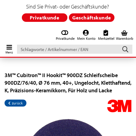
Sind Sie Privat- oder Geschäftskunde?
Privatkunde
Geschäftskunde
Privatkunde
Mein Konto
Merkzettel
Warenkorb
Schlagworte
/
Artikelnummer
/
EAN
3M™ Cubitron™ II Hookit™ 900DZ Schleifscheibe
900DZ/76/40, Ø 76 mm, 40+, Ungelocht, Kletthaftend,
K, Präzisions-Keramikkorn, Für Holz und Lacke
zurück