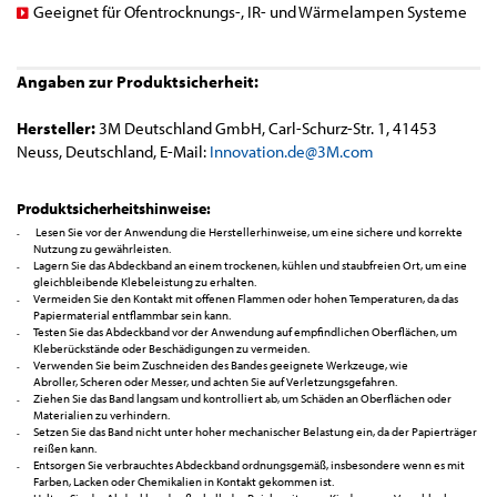
Geeignet für Ofentrocknungs-, IR- und Wärmelampen Systeme
Angaben zur Produktsicherheit:
Hersteller:
3M Deutschland GmbH, Carl-Schurz-Str. 1, 41453
Neuss, Deutschland, E-Mail:
Innovation.de@3M.com
Produktsicherheitshinweise:
Lesen Sie vor der Anwendung die Herstellerhinweise, um eine sichere und korrekte
Nutzung zu gewährleisten.
Lagern Sie das Abdeckband an einem trockenen, kühlen und staubfreien Ort, um eine
gleichbleibende Klebeleistung zu erhalten.
Vermeiden Sie den Kontakt mit offenen Flammen oder hohen Temperaturen, da das
Papiermaterial entflammbar sein kann.
Testen Sie das Abdeckband vor der Anwendung auf empfindlichen Oberflächen, um
Kleberückstände oder Beschädigungen zu vermeiden.
Verwenden Sie beim Zuschneiden des Bandes geeignete Werkzeuge, wie
Abroller, Scheren oder Messer, und achten Sie auf Verletzungsgefahren.
Ziehen Sie das Band langsam und kontrolliert ab, um Schäden an Oberflächen oder
Materialien zu verhindern.
Setzen Sie das Band nicht unter hoher mechanischer Belastung ein, da der Papierträger
reißen kann.
Entsorgen Sie verbrauchtes Abdeckband ordnungsgemäß, insbesondere wenn es mit
Farben, Lacken oder Chemikalien in Kontakt gekommen ist.