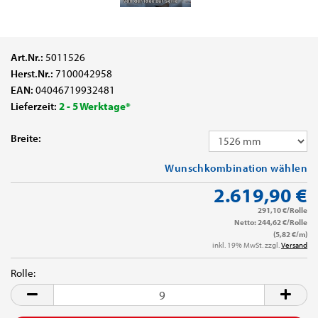
Art.Nr.:
5011526
Herst.Nr.:
7100042958
EAN:
04046719932481
Lieferzeit:
2 - 5 Werktage*
Breite:
Wunschkombination wählen
2.619,90 €
291,10 €/Rolle
Netto: 244,62 €/Rolle
(5,82 €/m)
inkl. 19% MwSt. zzgl.
Versand
Rolle:
Rolle