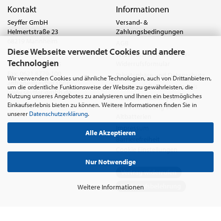
Kontakt
Informationen
Seyffer GmbH
Versand- &
Helmertstraße 23
Zahlungsbedingungen
68219 Mannheim
AGB
Diese Webseite verwendet Cookies und andere
Deutschland
Widerrufsrecht & Muster-
Technologien
Widerrufsformular
Tel.:
0621 8779-555
Fax: 0621 8779-100
Privatsphäre und Datenschutz
Wir verwenden Cookies und ähnliche Technologien, auch von Drittanbietern,
anfrage@seyffer.shop
Batterie- & Recyclinghinweis
um die ordentliche Funktionsweise der Website zu gewährleisten, die
www.seyffer-gmbh.de
Nutzung unseres Angebotes zu analysieren und Ihnen ein bestmögliches
Abfallvermeidung und
Einkaufserlebnis bieten zu können. Weitere Informationen finden Sie in
Bewirtschaftung von
unserer
Datenschutzerklärung
.
Altbatterien
Impressum
Alle Akzeptieren
Barrierefreiheit
Cookie Einstellungen
Nur Notwendige
Vertrag widerrufen
Widerrufsbelehrung
Weitere Informationen