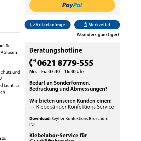
Artikelanfrage
Merkzettel
Woanders günstiger?
d für
Beratungshotline
n Ablösen
0621 8779-555
Mo. – Fr.: 07:30 – 16:30 Uhr
schutz und
V-
Bedarf an Sonderformen,
 Licht. Es
Bedruckung und Abmessungen?
ich
Wir bieten unseren Kunden einen:
→ Klebebänder Konfektions Service
Download:
Seyffer Konfektions Broschüre
PDF
Klebelabor-Service für
 zu