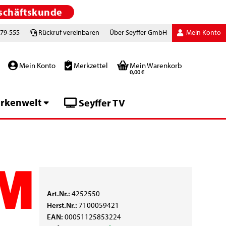
schäftskunde
779-555
Rückruf vereinbaren
Über Seyffer GmbH
Mein Konto
Mein Konto
Merkzettel
Mein Warenkorb
0,00 €
rkenwelt
Seyffer TV
Art.Nr.:
4252550
Herst.Nr.:
7100059421
EAN:
00051125853224