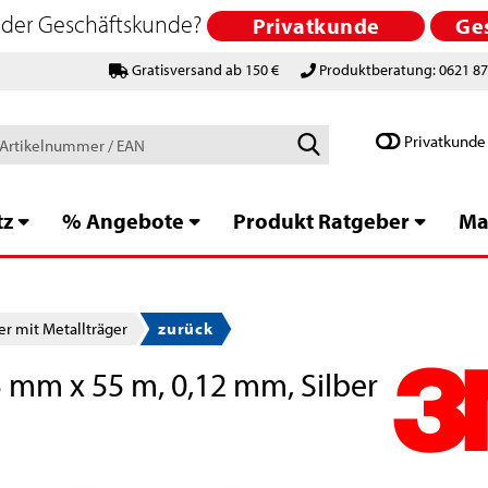
 oder Geschäftskunde?
Privatkunde
Ge
Gratisversand ab 150 €
Produktberatung: 0621 8
Schlagworte
Privatkunde
/
Artikelnummer
/
tz
% Angebote
Produkt Ratgeber
Ma
EAN
r mit Metallträger
zurück
 mm x 55 m, 0,12 mm, Silber