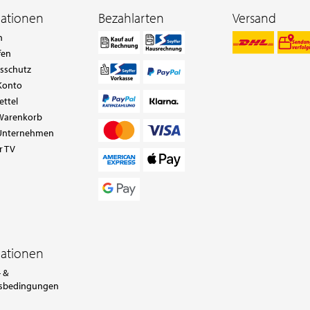
mationen
Bezahlarten
Versand
n
fen
tsschutz
Konto
ettel
Warenkorb
Unternehmen
r TV
mationen
 &
sbedingungen