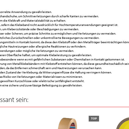
 korrekte Anwendung zu gewährleisten.
zhandschuhe, um Schnittverletzungen durch scharfe Kanten zu vermeiden.
 die Klebkraft und Materialstabilität zu erhalten.
 sofern das Klebeband nicht ausdrücklich für Hochtemperaturanwendungen geeignet ist.
en, um Kleberückstände oder Beschädigungen zu vermeiden.
er oder Scheren, um präzise Schnitte zu ermöglichen und Verletzungen zu vermeiden.
lötzliches Zurückschnellen oder unkontrollierte Bewegungen zu vermeiden.
sungsmitteln in Kontakt kommt, da diese den Klebstoff oder den Metallträger beeinträchtigen kön
liche Hautreizungen oder allergische Reaktionen zu verhindern.
anwendungen oder mögliche Verletzungen zu vermeiden.
tfreien Oberfläche haftet, um optimale Klebeleistung zu gewährleisten.
nsbesondere wenn es mit gefährlichen Substanzen oder Chemikalien in Kontakt gekommen ist.
ung von Metallklebebändern mit Klebstoff entstehen können, da diese gesundheitsschädlich sei
nden, da das Entfernen schmerzhaft sein und Hautreizungen verursachen kann.
 den Zustand der Verklebung, da Witterungseinflüsse die Haftung verringern können.
 das Risiko von Verletzungen oder Materialrissen zu minimieren.
ewollten Kurzschlüsse oder elektrische Leitfähigkeit entsteht.
eine sichere und zuverlässige Befestigung zu gewährleisten.
sant sein:
TOP