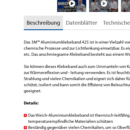
Beschreibung
Datenblätter
Technische
Das 3M™ Aluminiumklebeband 425 ist in einer Vielzahl von
chemische Prozesse und zur Lichtlenkung einsetzbar. Es 
etc. Das anschmiegsame Klebeband besteht aus einem Wei
Sie können dieses Klebeband auch zum Ummanteln von Kabe
zur Wärmereflexion und - leitung verwenden. Es ist feuch
Strahlung und vielen Chemikalien und eignet sich daher für
schützt, isoliert und kann somit die Effizienz von Beleuch
geeignet.
Details:
Das Weich-Aluminiumklebeband ist thermisch leitfähig.
temperaturempfindliche Materialien schützen
Beständig gegenüber vielen Chemikalien, um so Ober