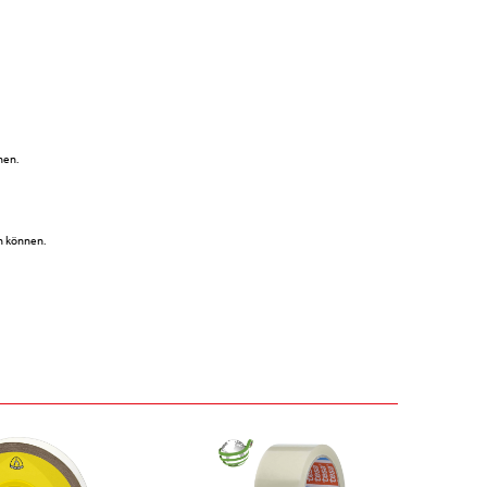
nen.
n können.