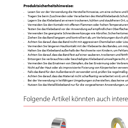
Produktsicherheitshinweise:
Lesen Sie vor der Verwendung die Herstellerhinweise, um eine sichere und
Tragen Sie beim Zuschneiden oder Verarbeiten des Metallklebebands Schut
Lagern Sie das Klebeband an einem trockenen, kühlen und staubfreien Ort, um
Vermeiden Sie den Kontakt mit offenen Flammen oder hohen Temperaturen,
Testen Sie das Klebeband vor der Anwendung auf empfindlichen Oberfläch
Verwenden Sie geeignete Schneidewerkzeuge wie Abroller, Sicherheitsmess
Ziehen Sie das Band langsam und kontrolliert ab, um Verletzungen durch p
Achten Sie darauf, dass das Band nicht mit aggressiven Chemikalien oder Lö
Vermeiden Sie längeren Hautkontakt mit der Klebeseite des Bandes, um mög
Halten Sie das Klebeband außerhalb der Reichweite von Kindern, um Fehl
Achten Sie darauf, dass das Band fest auf einer sauberen, trockenen und fet
Entsorgen Sie verbrauchtes oder beschädigtes Klebeband umweltgerecht, i
Vermeiden Sie das Einatmen von Dämpfen, die bei Erwärmung oder Verbrenn
Nicht auf der Haut oder als improvisierte Fixierung von Körperteilen verwe
Falls das Band für den Außenbereich verwendet wird, prüfen Sie regelmäßig
Achten Sie darauf, dass das Material nicht scharfkantig verarbeitet wird, um
Bei der Verwendung in leitfähigen Umgebungen sicherstellen, dass keine ung
Nutzen Sie das Metallklebeband nur für die vorgesehenen Anwendungen, um 
Folgende Artikel könnten auch interes