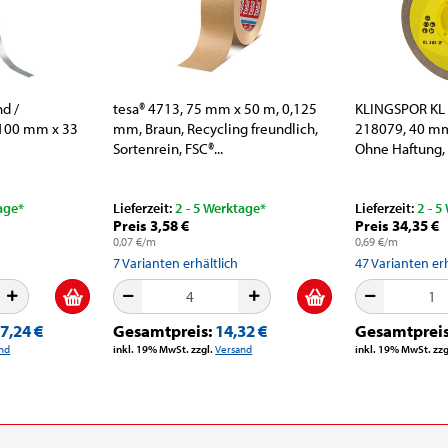
d /
tesa® 4713, 75 mm x 50 m, 0,125
KLINGSPOR KL 3
 100 mm x 33
mm, Braun, Recycling freundlich,
218079, 40 mm 
Sortenrein, FSC®...
Ohne Haftung, 
age*
Lieferzeit:
2 - 5 Werktage*
Lieferzeit:
2 - 5
Preis 3,58 €
Preis 34,35 €
0,07 €/m
0,69 €/m
7
Varianten erhältlich
47
Varianten erh
7,24 €
Gesamtpreis:
14,32 €
Gesamtprei
nd
inkl. 19% MwSt. zzgl.
Versand
inkl. 19% MwSt. zzg