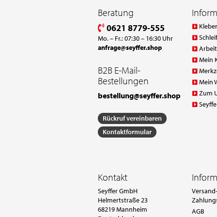
Beratung
Infor
Klebe
0621 8779-555
Schlei
Mo. – Fr.: 07:30 – 16:30 Uhr
anfrage@seyffer.shop
Arbei
Mein 
B2B E-Mail-
Merkz
Bestellungen
Mein 
Zum 
bestellung@seyffer.shop
Seyffe
Rückruf vereinbaren
Kontaktformular
Kontakt
Infor
Seyffer GmbH
Versand-
Helmertstraße 23
Zahlung
68219 Mannheim
AGB