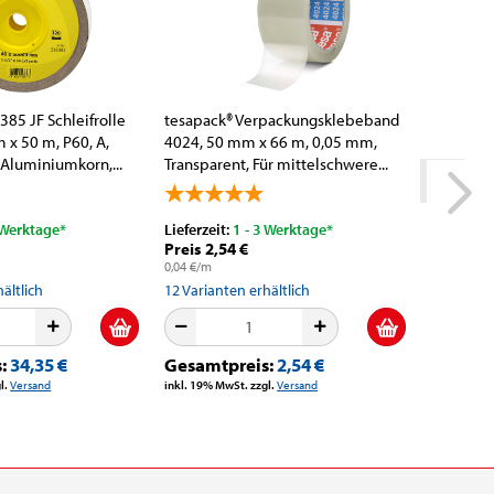
85 JF Schleifrolle
tesapack® Verpackungsklebeband
x 50 m, P60, A,
4024, 50 mm x 66 m, 0,05 mm,
Aluminiumkorn,...
Transparent, Für mittelschwere...
 Werktage*
Lieferzeit:
1 - 3 Werktage*
Lieferzeit
Preis 2,54 €
Preis Ni
0,04 €/m
ältlich
12
Varianten erhältlich
s:
34,35 €
Gesamtpreis:
2,54 €
l.
Versand
inkl. 19% MwSt. zzgl.
Versand