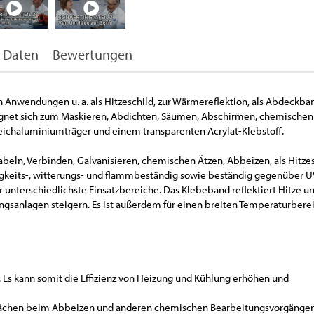
 Daten
Bewertungen
 Anwendungen u. a. als Hitzeschild, zur Wärmereflektion, als Abdeckban
eignet sich zum Maskieren, Abdichten, Säumen, Abschirmen, chemische
chaluminiumträger und einem transparenten Acrylat-Klebstoff.
ln, Verbinden, Galvanisieren, chemischen Ätzen, Abbeizen, als Hitze
tigkeits-, witterungs- und flammbeständig sowie beständig gegenüber U
 unterschiedlichste Einsatzbereiche. Das Klebeband reflektiert Hitze und
tungsanlagen steigern. Es ist außerdem für einen breiten Temperaturbere
 Es kann somit die Effizienz von Heizung und Kühlung erhöhen und
flächen beim Abbeizen und anderen chemischen Bearbeitungsvorgängen