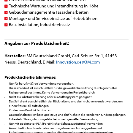
Technische Wartung und Instandhaltung in Höhe
Gebäudemanagement & Fassadenarbeiten
Montage- und Serviceeinsätze auf Hebebühnen
Bau, Installation, Industrieeinsatz
Angaben zur Produktsicherheit:
Hersteller:
3M Deutschland GmbH, Carl-Schurz-Str. 1, 41453
Neuss, Deutschland, E-Mail:
Innovation.de@3M.com
Produktsicherheitshinweise:
Nur für berufsmäßige Verwendung vorgesehen.
Dieses Produkt ist ausschließlich für die gewerbliche Nutzung durch geschultes
Fachpersonal bestimmt. Keine Verwendung im Freizeitbereich.
Nicht zur Absturzsicherung oder als Auffangsystem geeignet.
Das Seil dient ausschließlich der Rückhaltung und darf nicht verwendet werden, um
einen freien Fall aufzufangen.
Kinder vom Produkt fernhalten.
Das Rückhalteseil ist kein Spielzeug und darf nicht in die Hände von Kindern gelangen.
Es besteht Strangulationsgefahr bei unsachgemäßer Verwendung.
Nur mit geeigneter PSA (Persönlicher Schutzausrüstung) verwenden.
Ausschließlich in Kombination mit zugelassenen Auffanggurten und
Befestigungssystemen verwenden, die den geltenden Normen entsprechen.