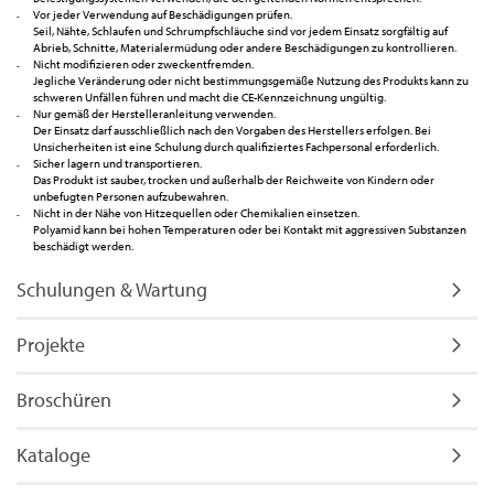
Vor jeder Verwendung auf Beschädigungen prüfen.
Seil, Nähte, Schlaufen und Schrumpfschläuche sind vor jedem Einsatz sorgfältig auf
Abrieb, Schnitte, Materialermüdung oder andere Beschädigungen zu kontrollieren.
Nicht modifizieren oder zweckentfremden.
Jegliche Veränderung oder nicht bestimmungsgemäße Nutzung des Produkts kann zu
schweren Unfällen führen und macht die CE-Kennzeichnung ungültig.
Nur gemäß der Herstelleranleitung verwenden.
Der Einsatz darf ausschließlich nach den Vorgaben des Herstellers erfolgen. Bei
Unsicherheiten ist eine Schulung durch qualifiziertes Fachpersonal erforderlich.
Sicher lagern und transportieren.
Das Produkt ist sauber, trocken und außerhalb der Reichweite von Kindern oder
unbefugten Personen aufzubewahren.
Nicht in der Nähe von Hitzequellen oder Chemikalien einsetzen.
Polyamid kann bei hohen Temperaturen oder bei Kontakt mit aggressiven Substanzen
beschädigt werden.
Schulungen & Wartung
Projekte
Broschüren
Kataloge