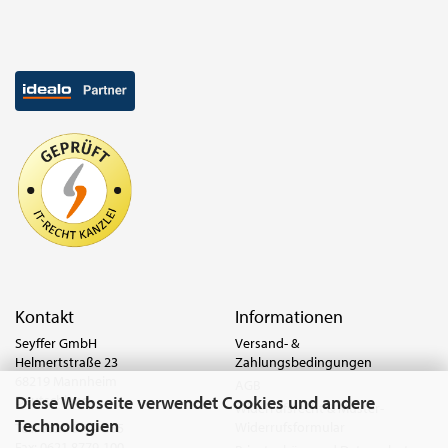
Kontakt
Informationen
Seyffer GmbH
Versand- &
Helmertstraße 23
Zahlungsbedingungen
68219 Mannheim
AGB
Diese Webseite verwendet Cookies und andere
Deutschland
Widerrufsrecht & Muster-
Technologien
Widerrufsformular
Tel.:
0621 8779-555
Fax: 0621 8779-100