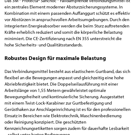
Das 3M™ Protecta® Sanchoc™ Falldämpfende Verbindungsmittel ist
ein zentrales Element moderner Absturzsicherungssysteme. In
Kombination mit einem passenden Auffanggurt schützt es effektiv
vor Abstürzen in anspruchsvollen Arbeitsumgebungen. Durch den
integrierten Energieabsorber werden die beim Sturz auftretenden
Kräfte erheblich reduziert und somit die körperliche Belastung
minimiert. Die CE-Zertifizierung nach EN 355 unterstreicht die
hohe Sicherheits- und Qualitätsstandards.
Robustes Design für maximale Belastung
Das Verbindungsmittel besteht aus elastischem Gurtband, das sich
flexibel an die Bewegungen anpasst und gleichzeitig eine hohe
Abriebfestigkeit bietet. Die Doppelseilausführung mit einer
Arbeitslänge von 1,55 Metern gewährleistet optimale
Bewegungsfreiheit und kontinuierliche Sicherung. Ausgestattet
mit einem Twist-Lock-Karabiner zur Gurtbefestigung und
Gerüsthaken zur Anschlageinrichtung ist es für den professionellen
Einsatz in Bereichen wie Elektrotechnik, Maschinenbedienung
oder Reinigung konzipiert. Die geschützten
Kennzeichnungsetiketten sorgen zudem für dauerhafte Lesbarkeit
– selbst unter harten Bedingungen.