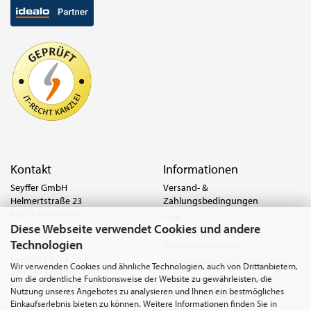
Kontakt
Informationen
Seyffer GmbH
Versand- &
Helmertstraße 23
Zahlungsbedingungen
68219 Mannheim
AGB
Diese Webseite verwendet Cookies und andere
Deutschland
Widerrufsrecht & Muster-
Technologien
Widerrufsformular
Tel.:
0621 8779-555
Fax: 0621 8779-100
Privatsphäre und Datenschutz
Wir verwenden Cookies und ähnliche Technologien, auch von Drittanbietern,
anfrage@seyffer.shop
Batterie- & Recyclinghinweis
um die ordentliche Funktionsweise der Website zu gewährleisten, die
www.seyffer-gmbh.de
Nutzung unseres Angebotes zu analysieren und Ihnen ein bestmögliches
Abfallvermeidung und
Einkaufserlebnis bieten zu können. Weitere Informationen finden Sie in
Bewirtschaftung von