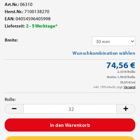
Art.Nr.:
06310
Herst.Nr.:
7100138270
EAN:
04054596405998
Lieferzeit:
2 - 5 Werktage*
Breite:
Wunschkombination wählen
74,56 €
2,33 €/Rolle
Netto: 1,96 €/Rolle
(0,05 €/m)
inkl. 19% MwSt. zzgl.
Versand
Rolle:
Rolle