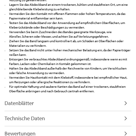
Nutzung zu gewährleisten.
Lagern Sie das Abdeckband an einem trockenen, kühlen und staubfreien Ort, um eine
gleichbleibende Klebeleistung zu erhalten.
Vermeiden Sie den Kontakt mit offenen Flammen oder hohen Temperaturen, da das
Papiermaterial entflammbar sein kann.
Testen Sie das Abdeckband vor der Anwendung auf empfindlichen Oberflächen, um
Kleberückstände oder Beschädigungen zu vermeiden.
Verwenden Sie beim Zuschneiden des Bandes geeignete Werkzeuge, wie
Abroller, Scheren oder Messer, und achten Sie auf Verletzungsgefahren.
Ziehen Sie das Band langsam und kontrolliert ab, um Schäden an Oberflächen oder
Materialien zu verhindern.
Setzen Sie das Band nicht unter hoher mechanischer Belastung ein, da der Papierträger
reißen kann.
Entsorgen Sie verbrauchtes Abdeckband ordnungsgemäß, insbesondere wenn es mit
Farben, Lacken oder Chemikalien in Kontakt gekommen ist.
Halten Sie das Abdeckband außerhalb der Reichweite von Kindern, um Verschlucken
oder falsche Anwendung zu vermeiden.
Vermeiden Sie Hautkontakt mit dem Klebstoff, insbesondere bei empfindlicher Haut,
um Reizungen oder allergische Reaktionen zu verhindern.
Für optimale Haftung und saubere Kanten das Band auf einer trockenen, staubfreien
Oberfläche anbringen und nach Gebrauch zeitnah entfernen.
Datenblätter
Technische Daten
Bewertungen