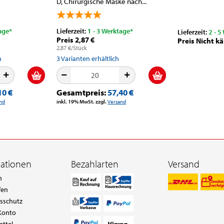
D, Chirurgische Maske nach...
age*
Lieferzeit:
1 - 3 Werktage*
Lieferzeit:
2 - 5
Preis 2,87 €
Preis Nicht kä
2,87 €/Stück
h
3
Varianten erhältlich
10 €
Gesamtpreis:
57,40 €
nd
inkl. 19% MwSt. zzgl.
Versand
mationen
Bezahlarten
Versand
n
fen
tsschutz
Konto