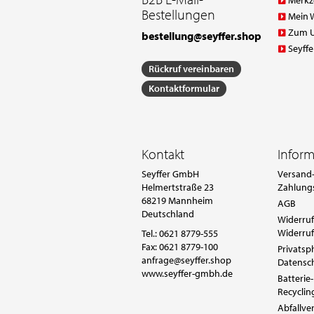
Merkz
Bestellungen
Mein 
Zum 
bestellung@seyffer.shop
Seyffe
Rückruf vereinbaren
Kontaktformular
Kontakt
Infor
Seyffer GmbH
Versand-
Helmertstraße 23
Zahlung
68219 Mannheim
AGB
Deutschland
Widerruf
Widerruf
Tel.:
0621 8779-555
Fax: 0621 8779-100
Privatsp
anfrage@seyffer.shop
Datensc
www.seyffer-gmbh.de
Batterie-
Recyclin
Abfallv