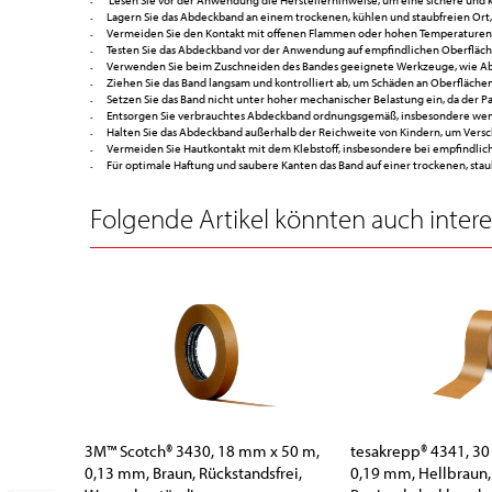
Lesen Sie vor der Anwendung die Herstellerhinweise, um eine sichere und 
Lagern Sie das Abdeckband an einem trockenen, kühlen und staubfreien Ort,
Vermeiden Sie den Kontakt mit offenen Flammen oder hohen Temperaturen, 
Testen Sie das Abdeckband vor der Anwendung auf empfindlichen Oberfläc
Verwenden Sie beim Zuschneiden des Bandes geeignete Werkzeuge, wie Abro
Ziehen Sie das Band langsam und kontrolliert ab, um Schäden an Oberflächen
Setzen Sie das Band nicht unter hoher mechanischer Belastung ein, da der P
Entsorgen Sie verbrauchtes Abdeckband ordnungsgemäß, insbesondere wenn 
Halten Sie das Abdeckband außerhalb der Reichweite von Kindern, um Vers
Vermeiden Sie Hautkontakt mit dem Klebstoff, insbesondere bei empfindlic
Für optimale Haftung und saubere Kanten das Band auf einer trockenen, sta
Folgende Artikel könnten auch interes
3M™ Scotch® 3430, 18 mm x 50 m,
tesakrepp® 4341, 3
0,13 mm, Braun, Rückstandsfrei,
0,19 mm, Hellbraun,