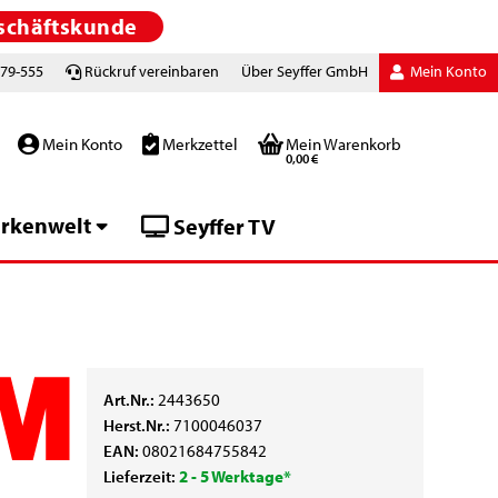
schäftskunde
779-555
Rückruf vereinbaren
Über Seyffer GmbH
Mein Konto
Mein Konto
Merkzettel
Mein Warenkorb
0,00 €
rkenwelt
Seyffer TV
Art.Nr.:
2443650
Herst.Nr.:
7100046037
EAN:
08021684755842
Lieferzeit:
2 - 5 Werktage*