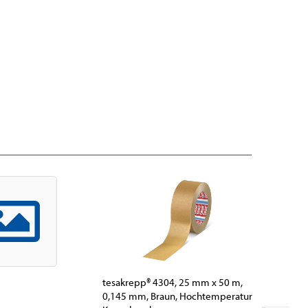
tesakrepp® 4304, 25 mm x 50 m,
tesakrep
0,145 mm, Braun, Hochtemperatur
0,11 mm,