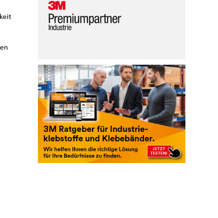
keit
nen