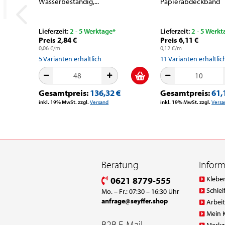
Wasserbeständig,...
Papierabdeckband
Lieferzeit:
2 - 5 Werktage*
Lieferzeit:
2 - 5 Werkt
Preis 2,84 €
Preis 6,11 €
0,06 €/m
0,12 €/m
5
Varianten erhältlich
11
Varianten erhältlic
Gesamtpreis:
136,32 €
Gesamtpreis:
61,
inkl. 19% MwSt. zzgl.
Versand
inkl. 19% MwSt. zzgl.
Versa
Beratung
Infor
Klebe
0621 8779-555
Schlei
Mo. – Fr.: 07:30 – 16:30 Uhr
anfrage@seyffer.shop
Arbei
Mein 
B2B E-Mail-