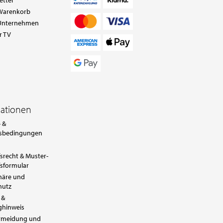
ettel
Warenkorb
Unternehmen
r TV
mationen
 &
sbedingungen
srecht & Muster-
sformular
häre und
hutz
 &
ghinweis
ermeidung und