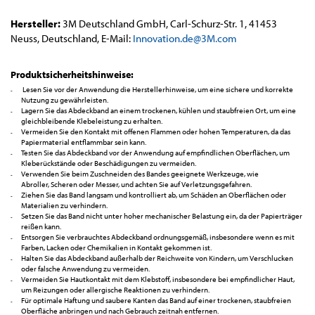
Hersteller:
3M Deutschland GmbH, Carl-Schurz-Str. 1, 41453
Neuss, Deutschland, E-Mail:
Innovation.de@3M.com
Produktsicherheitshinweise:
Lesen Sie vor der Anwendung die Herstellerhinweise, um eine sichere und korrekte
Nutzung zu gewährleisten.
Lagern Sie das Abdeckband an einem trockenen, kühlen und staubfreien Ort, um eine
gleichbleibende Klebeleistung zu erhalten.
Vermeiden Sie den Kontakt mit offenen Flammen oder hohen Temperaturen, da das
Papiermaterial entflammbar sein kann.
Testen Sie das Abdeckband vor der Anwendung auf empfindlichen Oberflächen, um
Kleberückstände oder Beschädigungen zu vermeiden.
Verwenden Sie beim Zuschneiden des Bandes geeignete Werkzeuge, wie
Abroller, Scheren oder Messer, und achten Sie auf Verletzungsgefahren.
Ziehen Sie das Band langsam und kontrolliert ab, um Schäden an Oberflächen oder
Materialien zu verhindern.
Setzen Sie das Band nicht unter hoher mechanischer Belastung ein, da der Papierträger
reißen kann.
Entsorgen Sie verbrauchtes Abdeckband ordnungsgemäß, insbesondere wenn es mit
Farben, Lacken oder Chemikalien in Kontakt gekommen ist.
Halten Sie das Abdeckband außerhalb der Reichweite von Kindern, um Verschlucken
oder falsche Anwendung zu vermeiden.
Vermeiden Sie Hautkontakt mit dem Klebstoff, insbesondere bei empfindlicher Haut,
um Reizungen oder allergische Reaktionen zu verhindern.
Für optimale Haftung und saubere Kanten das Band auf einer trockenen, staubfreien
Oberfläche anbringen und nach Gebrauch zeitnah entfernen.