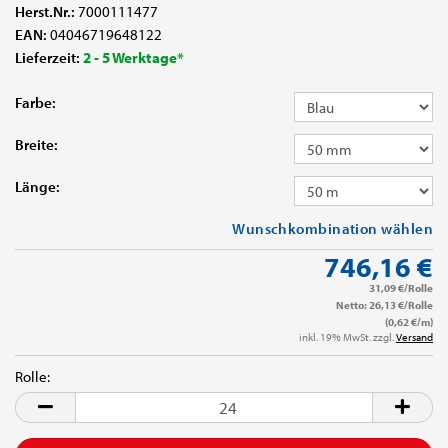
Herst.Nr.:
7000111477
EAN:
04046719648122
Lieferzeit:
2 - 5 Werktage*
Farbe:
Breite:
Länge:
Wunschkombination wählen
746,16 €
31,09 €/Rolle
Netto: 26,13 €/Rolle
(0,62 €/m)
inkl. 19% MwSt. zzgl.
Versand
Rolle:
Rolle