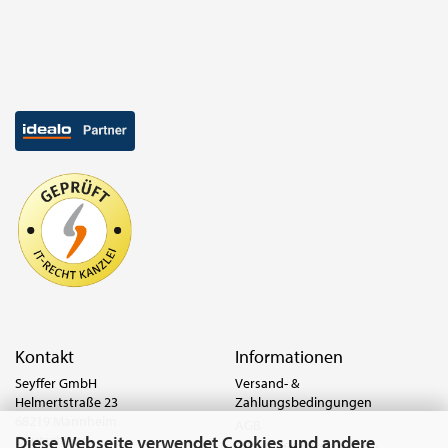
Kontakt
Informationen
Seyffer GmbH
Versand- &
Helmertstraße 23
Zahlungsbedingungen
68219 Mannheim
AGB
Diese Webseite verwendet Cookies und andere
Deutschland
Widerrufsrecht & Muster-