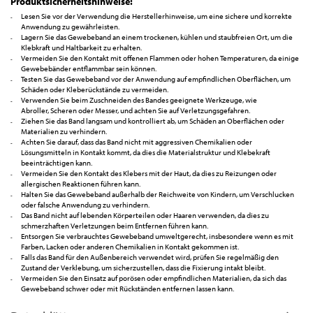
Produktsicherheitshinweise:
Lesen Sie vor der Verwendung die Herstellerhinweise, um eine sichere und korrekte
Anwendung zu gewährleisten.
Lagern Sie das Gewebeband an einem trockenen, kühlen und staubfreien Ort, um die
Klebkraft und Haltbarkeit zu erhalten.
Vermeiden Sie den Kontakt mit offenen Flammen oder hohen Temperaturen, da einige
Gewebebänder entflammbar sein können.
Testen Sie das Gewebeband vor der Anwendung auf empfindlichen Oberflächen, um
Schäden oder Kleberückstände zu vermeiden.
Verwenden Sie beim Zuschneiden des Bandes geeignete Werkzeuge, wie
Abroller, Scheren oder Messer, und achten Sie auf Verletzungsgefahren.
Ziehen Sie das Band langsam und kontrolliert ab, um Schäden an Oberflächen oder
Materialien zu verhindern.
Achten Sie darauf, dass das Band nicht mit aggressiven Chemikalien oder
Lösungsmitteln in Kontakt kommt, da dies die Materialstruktur und Klebekraft
beeinträchtigen kann.
Vermeiden Sie den Kontakt des Klebers mit der Haut, da dies zu Reizungen oder
allergischen Reaktionen führen kann.
Halten Sie das Gewebeband außerhalb der Reichweite von Kindern, um Verschlucken
oder falsche Anwendung zu verhindern.
Das Band nicht auf lebenden Körperteilen oder Haaren verwenden, da dies zu
schmerzhaften Verletzungen beim Entfernen führen kann.
Entsorgen Sie verbrauchtes Gewebeband umweltgerecht, insbesondere wenn es mit
Farben, Lacken oder anderen Chemikalien in Kontakt gekommen ist.
Falls das Band für den Außenbereich verwendet wird, prüfen Sie regelmäßig den
Zustand der Verklebung, um sicherzustellen, dass die Fixierung intakt bleibt.
Vermeiden Sie den Einsatz auf porösen oder empfindlichen Materialien, da sich das
Gewebeband schwer oder mit Rückständen entfernen lassen kann.