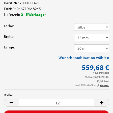
Herst.Nr.:
7000111471
EAN:
04046719648245
Lieferzeit:
2 - 5 Werktage*
Farbe:
Breite:
Länge:
Wunschkombination wählen
559,68 €
46,64 €/Rolle
Netto: 39,19 €/Rolle
(0,93 €/m)
inkl. 19% MwSt. zzgl.
Versand
Rolle:
Rolle