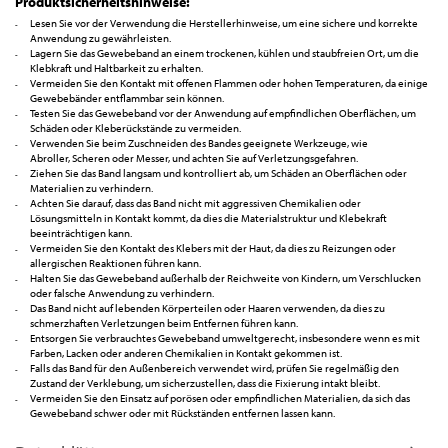
Produktsicherheitshinweise:
Lesen Sie vor der Verwendung die Herstellerhinweise, um eine sichere und korrekte
Anwendung zu gewährleisten.
Lagern Sie das Gewebeband an einem trockenen, kühlen und staubfreien Ort, um die
Klebkraft und Haltbarkeit zu erhalten.
Vermeiden Sie den Kontakt mit offenen Flammen oder hohen Temperaturen, da einige
Gewebebänder entflammbar sein können.
Testen Sie das Gewebeband vor der Anwendung auf empfindlichen Oberflächen, um
Schäden oder Kleberückstände zu vermeiden.
Verwenden Sie beim Zuschneiden des Bandes geeignete Werkzeuge, wie
Abroller, Scheren oder Messer, und achten Sie auf Verletzungsgefahren.
Ziehen Sie das Band langsam und kontrolliert ab, um Schäden an Oberflächen oder
Materialien zu verhindern.
Achten Sie darauf, dass das Band nicht mit aggressiven Chemikalien oder
Lösungsmitteln in Kontakt kommt, da dies die Materialstruktur und Klebekraft
beeinträchtigen kann.
Vermeiden Sie den Kontakt des Klebers mit der Haut, da dies zu Reizungen oder
allergischen Reaktionen führen kann.
Halten Sie das Gewebeband außerhalb der Reichweite von Kindern, um Verschlucken
oder falsche Anwendung zu verhindern.
Das Band nicht auf lebenden Körperteilen oder Haaren verwenden, da dies zu
schmerzhaften Verletzungen beim Entfernen führen kann.
Entsorgen Sie verbrauchtes Gewebeband umweltgerecht, insbesondere wenn es mit
Farben, Lacken oder anderen Chemikalien in Kontakt gekommen ist.
Falls das Band für den Außenbereich verwendet wird, prüfen Sie regelmäßig den
Zustand der Verklebung, um sicherzustellen, dass die Fixierung intakt bleibt.
Vermeiden Sie den Einsatz auf porösen oder empfindlichen Materialien, da sich das
Gewebeband schwer oder mit Rückständen entfernen lassen kann.