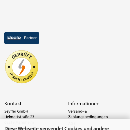
Kontakt
Informationen
Seyffer GmbH
Versand- &
Helmertstraße 23
Zahlungsbedingungen
68219 Mannheim
AGB
Diese Webseite verwendet Cookies und andere
Deutschland
Widerrufsrecht & Muster-