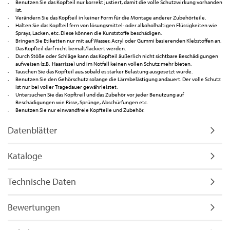
Benutzen Sie das Kopfteil nur korrekt justiert, damit die volle Schutzwirkung vorhanden
ist.
Verändern Sie das Kopfteil in keiner Form für die Montage anderer Zubehörteile.
Halten Sie das Kopfteil fern von lösungsmittel- oder alkoholhaltigen Flüssigkeiten wie
Sprays, Lacken, etc. Diese können die Kunststoffe beschädigen.
Bringen Sie Etiketten nur mit auf Wasser, Acryl oder Gummi basierenden Klebstoffen an.
Das Kopfteil darf nicht bemalt/lackiert werden.
Durch Stöße oder Schläge kann das Kopfteil äußerlich nicht sichtbare Beschädigungen
aufweisen (z.B. Haarrisse) und im Notfall keinen vollen Schutz mehr bieten.
Tauschen Sie das Kopfteil aus, sobald es starker Belastung ausgesetzt wurde.
Benutzen Sie den Gehörschutz solange die Lärmbelästigung andauert. Der volle Schutz
ist nur bei voller Tragedauer gewährleistet.
Untersuchen Sie das Kopftreil und das Zubehör vor jeder Benutzung auf
Beschädigungen wie Risse, Sprünge, Abschürfungen etc.
Benutzen Sie nur einwandfreie Kopfteile und Zubehör.
Datenblätter
Kataloge
Technische Daten
Bewertungen