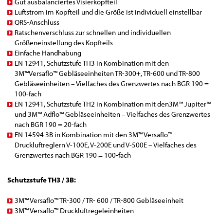
Gut ausbalanciertes Visierkopfteil
Luftstrom im Kopfteil und die Größe ist individuell einstellbar
QRS-Anschluss
Ratschenverschluss zur schnellen und individuellen
Größeneinstellung des Kopfteils
Einfache Handhabung
EN 12941, Schutzstufe TH3 in Kombination mit den
3M™Versaflo™ Gebläseeinheiten TR-300+, TR-600 und TR-800
Gebläseeinheiten – Vielfaches des Grenzwertes nach BGR 190 =
100-fach
EN 12941, Schutzstufe TH2 in Kombination mit den3M™ Jupiter™
und 3M™ Adflo™ Gebläseeinheiten – Vielfaches des Grenzwertes
nach BGR 190 = 20-fach
EN 14594 3B in Kombination mit den 3M™ Versaflo™
Druckluftreglern V-100E, V-200E und V-500E – Vielfaches des
Grenzwertes nach BGR 190 = 100-fach
Schutzstufe TH3 / 3B:
3M™ Versaflo™ TR-300 / TR- 600 / TR-800 Gebläseeinheit
3M™ Versaflo™ Druckluftregeleinheiten