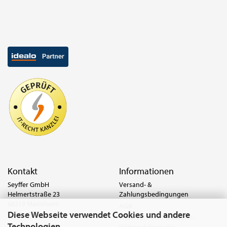
Kontakt
Informationen
Seyffer GmbH
Versand- &
Helmertstraße 23
Zahlungsbedingungen
68219 Mannheim
AGB
Diese Webseite verwendet Cookies und andere
Deutschland
Widerrufsrecht & Muster-
Technologien