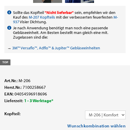
Sollte das Kopfteil
"Nicht lieferbar"
sein, empfehlen wir den
Kauf des
M-207 Kopfteils
mit der verbesserten feuerfesten
M-
937
Visier Dichtung.
Je nach Anwendung benötigt man noch eine passende
Gebläseeinheit. Am Besten bestellt man gleich eine mit.
Zugelassen sind die:
→
3M™ Versaflo™, Adflo™ & Jupiter™ Gebläseeinheiten
TOP
Art.Nr.:
M-206
Herst.Nr.:
7100258667
EAN:
04054596918696
Lieferzeit:
1 - 3 Werktage*
Kopfteil:
Wunschkombination wählen