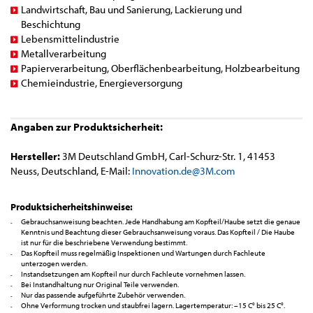
Landwirtschaft, Bau und Sanierung, Lackierung und
Beschichtung
Lebensmittelindustrie
Metallverarbeitung
Papierverarbeitung, Oberflächenbearbeitung, Holzbearbeitung
Chemieindustrie, Energieversorgung
Angaben zur Produktsicherheit:
Hersteller:
3M Deutschland GmbH, Carl-Schurz-Str. 1, 41453
Neuss, Deutschland, E-Mail:
Innovation.de@3M.com
Produktsicherheitshinweise:
Gebrauchsanweisung beachten. Jede Handhabung am Kopfteil/Haube setzt die genaue
Kenntnis und Beachtung dieser Gebrauchsanweisung voraus. Das Kopfteil / Die Haube
ist nur für die beschriebene Verwendung bestimmt.
Das Kopfteil muss regelmäßig Inspektionen und Wartungen durch Fachleute
unterzogen werden.
Instandsetzungen am Kopfteil nur durch Fachleute vornehmen lassen.
Bei Instandhaltung nur Original Teile verwenden.
Nur das passende aufgeführte Zubehör verwenden.
Ohne Verformung trocken und staubfrei lagern. Lagertemperatur: –15 C° bis 25 C°.