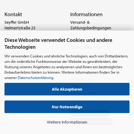
Kontakt
Informationen
Seyffer GmbH
Versand- &
Helmertstraße 23
Zahlungsbedingungen
68219 Mannheim
AGB
Diese Webseite verwendet Cookies und andere
Deutschland
Widerrufsrecht & Muster-
Technologien
Widerrufsformular
Tel.:
0621 8779-555
Fax: 0621 8779-100
Privatsphäre und Datenschutz
Wir verwenden Cookies und ähnliche Technologien, auch von Drittanbietern,
anfrage@seyffer.shop
Batterie- & Recyclinghinweis
um die ordentliche Funktionsweise der Website zu gewährleisten, die
www.seyffer-gmbh.de
Nutzung unseres Angebotes zu analysieren und Ihnen ein bestmögliches
Abfallvermeidung und
Einkaufserlebnis bieten zu können. Weitere Informationen finden Sie in
Bewirtschaftung von
unserer
Datenschutzerklärung
.
Altbatterien
Impressum
Alle Akzeptieren
Barrierefreiheit
Cookie Einstellungen
Nur Notwendige
Vertrag widerrufen
Widerrufsbelehrung
Weitere Informationen