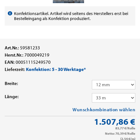
Konfektionsartikel. Artikel wird seitens des Herstellers erst bei
Bestelleingang als Konfektion produziert.
Art.Nr.:
59581233
Herst.Nr.:
7000049219
EAN:
00051115249570
Lieferzeit:
Konfektion: 5 - 30 Werktage*
Breite:
Länge:
Wunschkombination wählen
1.507,86 €
83,77 €/Rolle
Netto: 70,39 €/Rolle
(2,54 €/m)