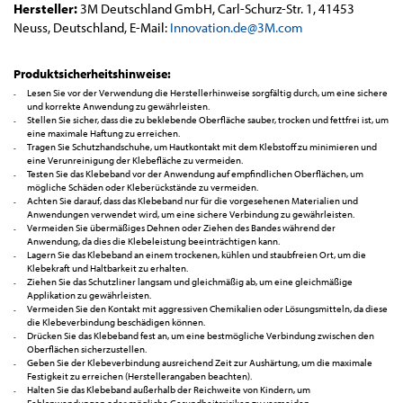
Hersteller:
3M Deutschland GmbH, Carl-Schurz-Str. 1, 41453
Neuss, Deutschland, E-Mail:
Innovation.de@3M.com
Produktsicherheitshinweise:
Lesen Sie vor der Verwendung die Herstellerhinweise sorgfältig durch, um eine sichere
und korrekte Anwendung zu gewährleisten.
Stellen Sie sicher, dass die zu beklebende Oberfläche sauber, trocken und fettfrei ist, um
eine maximale Haftung zu erreichen.
Tragen Sie Schutzhandschuhe, um Hautkontakt mit dem Klebstoff zu minimieren und
eine Verunreinigung der Klebefläche zu vermeiden.
Testen Sie das Klebeband vor der Anwendung auf empfindlichen Oberflächen, um
mögliche Schäden oder Kleberückstände zu vermeiden.
Achten Sie darauf, dass das Klebeband nur für die vorgesehenen Materialien und
Anwendungen verwendet wird, um eine sichere Verbindung zu gewährleisten.
Vermeiden Sie übermäßiges Dehnen oder Ziehen des Bandes während der
Anwendung, da dies die Klebeleistung beeinträchtigen kann.
Lagern Sie das Klebeband an einem trockenen, kühlen und staubfreien Ort, um die
Klebekraft und Haltbarkeit zu erhalten.
Ziehen Sie das Schutzliner langsam und gleichmäßig ab, um eine gleichmäßige
Applikation zu gewährleisten.
Vermeiden Sie den Kontakt mit aggressiven Chemikalien oder Lösungsmitteln, da diese
die Klebeverbindung beschädigen können.
Drücken Sie das Klebeband fest an, um eine bestmögliche Verbindung zwischen den
Oberflächen sicherzustellen.
Geben Sie der Klebeverbindung ausreichend Zeit zur Aushärtung, um die maximale
Festigkeit zu erreichen (Herstellerangaben beachten).
Halten Sie das Klebeband außerhalb der Reichweite von Kindern, um
Fehlanwendungen oder mögliche Gesundheitsrisiken zu vermeiden.