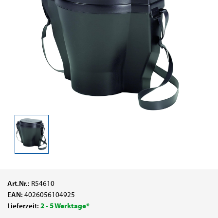
Art.Nr.:
R54610
EAN:
4026056104925
Lieferzeit:
2 - 5 Werktage*