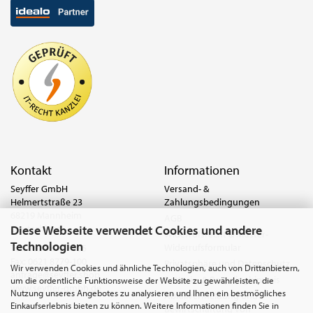
Kontakt
Informationen
Seyffer GmbH
Versand- &
Helmertstraße 23
Zahlungsbedingungen
68219 Mannheim
AGB
Diese Webseite verwendet Cookies und andere
Deutschland
Widerrufsrecht & Muster-
Technologien
Widerrufsformular
Tel.:
0621 8779-555
Fax: 0621 8779-100
Privatsphäre und Datenschutz
Wir verwenden Cookies und ähnliche Technologien, auch von Drittanbietern,
anfrage@seyffer.shop
Batterie- & Recyclinghinweis
um die ordentliche Funktionsweise der Website zu gewährleisten, die
www.seyffer-gmbh.de
Nutzung unseres Angebotes zu analysieren und Ihnen ein bestmögliches
Abfallvermeidung und
Einkaufserlebnis bieten zu können. Weitere Informationen finden Sie in
Bewirtschaftung von