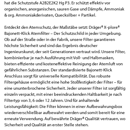
hat die Schutzstufe A2B2E2K2 Hg P3. Er schützt effektiv vor
organischen, anorganischen, sauren Gase und Dämpfe, Ammoniak
& org. Ammoniakderivaten, Quecksilber + Partikel.
Entdeckt den Atemschutz, der Maßstäbe setzt: Dräger® X-plore®
Bajonett-Klick Atemfilter – Der Schutzschild in jeder Umgebung.
Ob auf der Straße oder in der Fabrik, unsere Filter garantieren
höchste Sicherheit und sind das Ergebnis deutscher
Ingenieurskunst, der seit Generationen vertraut wird. Unsere Filter,
kombinierbar je nach Ausführung mit Voll- und Halbmasken,
bieten effiziente und kosteneffektive Reinigung der Atemluft von
gefährlichen Substanzen. Der standardisierte Bajonett-Klick
Anschluss sorgt für universelle Kompatibilität. Das robuste
Filtergehäuse ermöglicht eine hohe Stoßfestigkeit der Filter – für
eine ununterbrochene Sicherheit. Jeder unserer Filter ist sorgfältig
einzeln verpackt, mit einer beeindruckenden Haltbarkeit je nach
Filtertyp von 3, 6 oder 12 Jahren. Und für anhaltende
Leistungsfähigkeit: Die Filter können in einer Aufbewahrungsbox
wiederverschließbar aufbewahrt werden und somit bereit für eine
erneute Verwendung. Auf bewährte Dräger® Qualität vertrauen, wo
Sicherheit und Qualität an erster Stelle stehen.