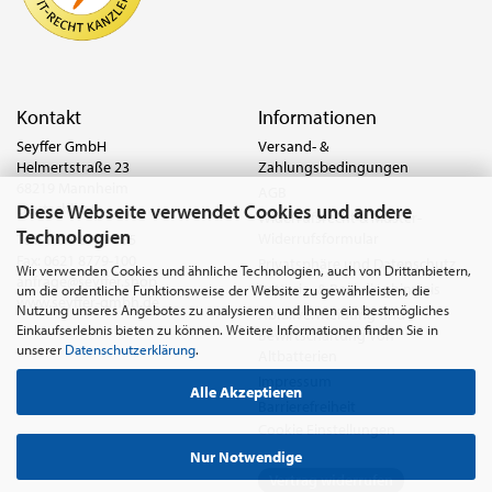
Kontakt
Informationen
Seyffer GmbH
Versand- &
Helmertstraße 23
Zahlungsbedingungen
68219 Mannheim
AGB
Diese Webseite verwendet Cookies und andere
Deutschland
Widerrufsrecht & Muster-
Technologien
Widerrufsformular
Tel.:
0621 8779-555
Fax: 0621 8779-100
Privatsphäre und Datenschutz
Wir verwenden Cookies und ähnliche Technologien, auch von Drittanbietern,
anfrage@seyffer.shop
Batterie- & Recyclinghinweis
um die ordentliche Funktionsweise der Website zu gewährleisten, die
www.seyffer-gmbh.de
Nutzung unseres Angebotes zu analysieren und Ihnen ein bestmögliches
Abfallvermeidung und
Einkaufserlebnis bieten zu können. Weitere Informationen finden Sie in
Bewirtschaftung von
unserer
Datenschutzerklärung
.
Altbatterien
Impressum
Alle Akzeptieren
Barrierefreiheit
Cookie Einstellungen
Nur Notwendige
Vertrag widerrufen