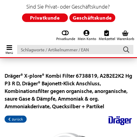
Sind Sie Privat- oder Geschäftskunde?
Privatkunde
Geschäftskunde
Privatkunde
Mein Konto
Merkzettel
Warenkorb
Schlagworte
/
Artikelnummer
/
EAN
Dräger® X-plore® Kombi Filter 6738819, A2B2E2K2 Hg
P3 R D, Dräger® Bajonett-Klick Anschluss,
Kombinationsfilter gegen organische, anorganische,
saure Gase & Dämpfe, Ammoniak & org.
Ammoniakderivate, Quecksilber + Partikel
zurück