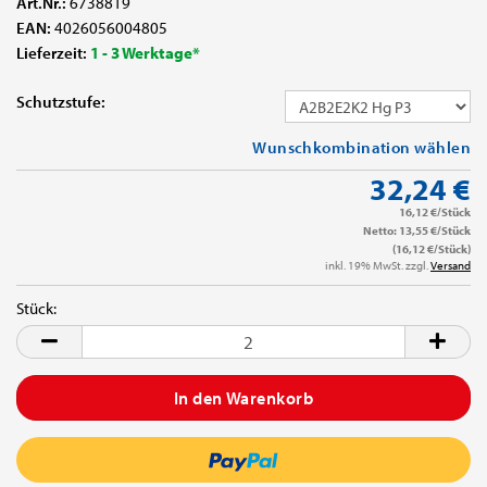
Art.Nr.:
6738819
EAN:
4026056004805
Lieferzeit:
1 - 3 Werktage*
Schutzstufe:
Wunschkombination wählen
32,24 €
16,12 €/Stück
Netto: 13,55 €/Stück
(16,12 €/Stück)
inkl. 19% MwSt. zzgl.
Versand
Stück:
Stück