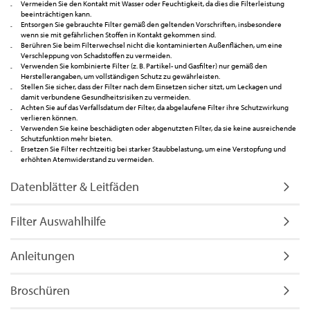
Vermeiden Sie den Kontakt mit Wasser oder Feuchtigkeit, da dies die Filterleistung
beeinträchtigen kann.
Entsorgen Sie gebrauchte Filter gemäß den geltenden Vorschriften, insbesondere
wenn sie mit gefährlichen Stoffen in Kontakt gekommen sind.
Berühren Sie beim Filterwechsel nicht die kontaminierten Außenflächen, um eine
Verschleppung von Schadstoffen zu vermeiden.
Verwenden Sie kombinierte Filter (z. B. Partikel- und Gasfilter) nur gemäß den
Herstellerangaben, um vollständigen Schutz zu gewährleisten.
Stellen Sie sicher, dass der Filter nach dem Einsetzen sicher sitzt, um Leckagen und
damit verbundene Gesundheitsrisiken zu vermeiden.
Achten Sie auf das Verfallsdatum der Filter, da abgelaufene Filter ihre Schutzwirkung
verlieren können.
Verwenden Sie keine beschädigten oder abgenutzten Filter, da sie keine ausreichende
Schutzfunktion mehr bieten.
Ersetzen Sie Filter rechtzeitig bei starker Staubbelastung, um eine Verstopfung und
erhöhten Atemwiderstand zu vermeiden.
Datenblätter & Leitfäden
Filter Auswahlhilfe
Anleitungen
Broschüren