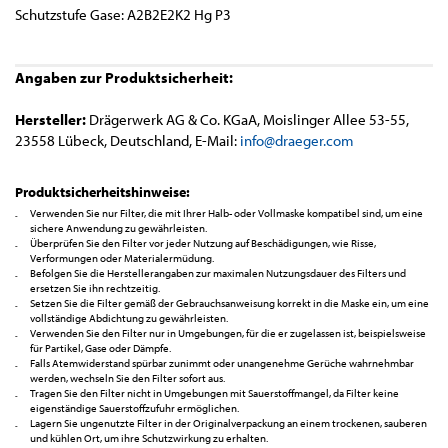
Schutzstufe Gase: A2B2E2K2 Hg P3
Angaben zur Produktsicherheit:
Hersteller:
Drägerwerk AG & Co. KGaA, Moislinger Allee 53-55,
23558 Lübeck, Deutschland, E-Mail:
info@draeger.com
Produktsicherheitshinweise:
Verwenden Sie nur Filter, die mit Ihrer Halb- oder Vollmaske kompatibel sind, um eine
sichere Anwendung zu gewährleisten.
Überprüfen Sie den Filter vor jeder Nutzung auf Beschädigungen, wie Risse,
Verformungen oder Materialermüdung.
Befolgen Sie die Herstellerangaben zur maximalen Nutzungsdauer des Filters und
ersetzen Sie ihn rechtzeitig.
Setzen Sie die Filter gemäß der Gebrauchsanweisung korrekt in die Maske ein, um eine
vollständige Abdichtung zu gewährleisten.
Verwenden Sie den Filter nur in Umgebungen, für die er zugelassen ist, beispielsweise
für Partikel, Gase oder Dämpfe.
Falls Atemwiderstand spürbar zunimmt oder unangenehme Gerüche wahrnehmbar
werden, wechseln Sie den Filter sofort aus.
Tragen Sie den Filter nicht in Umgebungen mit Sauerstoffmangel, da Filter keine
eigenständige Sauerstoffzufuhr ermöglichen.
Lagern Sie ungenutzte Filter in der Originalverpackung an einem trockenen, sauberen
und kühlen Ort, um ihre Schutzwirkung zu erhalten.