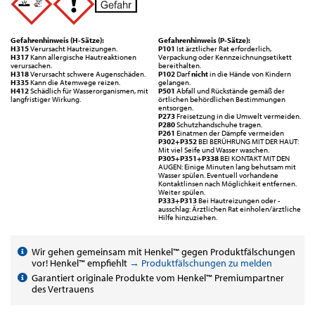
Gefahrenhinweis (H-Sätze):
Gefahrenhinweis (P-Sätze):
H315
Verursacht Hautreizungen.
P101
Ist ärztlicher Rat erforderlich,
H317
Kann allergische Hautreaktionen
Verpackung oder Kennzeichnungsetikett
verursachen.
bereithalten.
H318
Verursacht schwere Augenschäden.
P102
Darf
nicht
in die Hände von Kindern
H335
Kann die Atemwege reizen.
gelangen.
H412
Schädlich für Wasserorganismen, mit
P501
Abfall und Rückstände gemäß der
langfristiger Wirkung.
örtlichen behördlichen Bestimmungen
entsorgen.
P273
Freisetzung in die Umwelt vermeiden.
P280
Schutzhandschuhe tragen.
P261
Einatmen der Dämpfe vermeiden
P302+P352
BEI BERÜHRUNG MIT DER HAUT:
Mit viel Seife und Wasser waschen.
P305+P351+P338
BEI KONTAKT MIT DEN
AUGEN: Einige Minuten lang behutsam mit
Wasser spülen. Eventuell vorhandene
Kontaktlinsen nach Möglichkeit entfernen.
Weiter spülen.
P333+P313
Bei Hautreizungen oder -
ausschlag: Ärztlichen Rat einholen/ärztliche
Hilfe hinzuziehen.
Wir gehen gemeinsam mit Henkel™ gegen Produktfälschungen
vor! Henkel™ empfiehlt
→ Produktfälschungen zu melden
Garantiert originale Produkte vom Henkel™ Premiumpartner
des Vertrauens