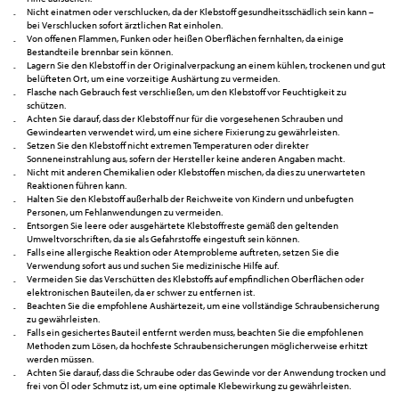
Nicht einatmen oder verschlucken, da der Klebstoff gesundheitsschädlich sein kann –
bei Verschlucken sofort ärztlichen Rat einholen.
Von offenen Flammen, Funken oder heißen Oberflächen fernhalten, da einige
Bestandteile brennbar sein können.
Lagern Sie den Klebstoff in der Originalverpackung an einem kühlen, trockenen und gut
belüfteten Ort, um eine vorzeitige Aushärtung zu vermeiden.
Flasche nach Gebrauch fest verschließen, um den Klebstoff vor Feuchtigkeit zu
schützen.
Achten Sie darauf, dass der Klebstoff nur für die vorgesehenen Schrauben und
Gewindearten verwendet wird, um eine sichere Fixierung zu gewährleisten.
Setzen Sie den Klebstoff nicht extremen Temperaturen oder direkter
Sonneneinstrahlung aus, sofern der Hersteller keine anderen Angaben macht.
Nicht mit anderen Chemikalien oder Klebstoffen mischen, da dies zu unerwarteten
Reaktionen führen kann.
Halten Sie den Klebstoff außerhalb der Reichweite von Kindern und unbefugten
Personen, um Fehlanwendungen zu vermeiden.
Entsorgen Sie leere oder ausgehärtete Klebstoffreste gemäß den geltenden
Umweltvorschriften, da sie als Gefahrstoffe eingestuft sein können.
Falls eine allergische Reaktion oder Atemprobleme auftreten, setzen Sie die
Verwendung sofort aus und suchen Sie medizinische Hilfe auf.
Vermeiden Sie das Verschütten des Klebstoffs auf empfindlichen Oberflächen oder
elektronischen Bauteilen, da er schwer zu entfernen ist.
Beachten Sie die empfohlene Aushärtezeit, um eine vollständige Schraubensicherung
zu gewährleisten.
Falls ein gesichertes Bauteil entfernt werden muss, beachten Sie die empfohlenen
Methoden zum Lösen, da hochfeste Schraubensicherungen möglicherweise erhitzt
werden müssen.
Achten Sie darauf, dass die Schraube oder das Gewinde vor der Anwendung trocken und
frei von Öl oder Schmutz ist, um eine optimale Klebewirkung zu gewährleisten.