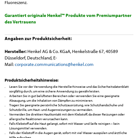
Fluoreszenz.
Garantiert originale Henkel™ Produkte vom Premiumpartner
des Vertrauens
Angaben zur Produktsicherheit:
Hersteller:
Henkel AG & Co. KGaA, Henkelstraße 67, 40589
Düsseldorf, Deutschland, E-
Mail:
corporate.communications@henkel.com
Produktsicherheitshinweise:
Lesen Sie vor der Verwendung die Herstellerhinweise und das Sicherheitsdatenblatt
sorgfältig durch, um eine sichere Anwendung zu gewährleisten.
Arbeiten Sie in gut belüfteten Bereichen oder verwenden Sie eine geeignete
Absaugung, um die Inhalation von Dämpfen zu minimieren.
Tragen Sie geeignete persönliche Schutzausrüstung, wie Schutzhandschuhe und
Schutzbrille, um Haut- und Augenreizungen zu vermeiden.
Vermeiden Sie direkten Hautkontakt mit dem Klebstoff, da dieser Reizungen oder
allergische Reaktionen verursachen kann.
Falls Klebstoff auf die Haut gelangt, sofort mit Wasser und Seife reinigen – kein
Lösungsmittel verwenden.
Falls der Klebstoff in die Augen gerät, sofort mit viel Wasser ausspülen und ärztliche
Hilfe aufsuchen.