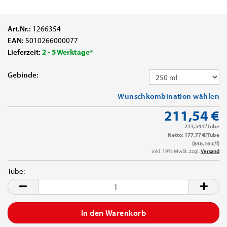
Art.Nr.:
1266354
EAN:
5010266000077
Lieferzeit:
2 - 5 Werktage*
Gebinde:
Wunschkombination wählen
211,54 €
211,54 €/Tube
Netto: 177,77 €/Tube
(846,16 €/l)
inkl. 19% MwSt. zzgl.
Versand
Tube:
Tube