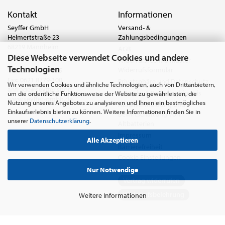
Kontakt
Informationen
Seyffer GmbH
Versand- &
Helmertstraße 23
Zahlungsbedingungen
68219 Mannheim
AGB
Diese Webseite verwendet Cookies und andere
Deutschland
Widerrufsrecht & Muster-
Technologien
Widerrufsformular
Tel.:
0621 8779-555
Fax: 0621 8779-100
Privatsphäre und Datenschutz
Wir verwenden Cookies und ähnliche Technologien, auch von Drittanbietern,
anfrage@seyffer.shop
Batterie- & Recyclinghinweis
um die ordentliche Funktionsweise der Website zu gewährleisten, die
www.seyffer-gmbh.de
Nutzung unseres Angebotes zu analysieren und Ihnen ein bestmögliches
Abfallvermeidung und
Einkaufserlebnis bieten zu können. Weitere Informationen finden Sie in
Bewirtschaftung von
unserer
Datenschutzerklärung
.
Altbatterien
Impressum
Alle Akzeptieren
Barrierefreiheit
Cookie Einstellungen
Nur Notwendige
Vertrag widerrufen
Widerrufsbelehrung
Weitere Informationen