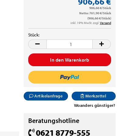
906,66 €
906,66 €/Stück
Netto: 761,90 €/Stück
(906,66 €/Stück)
inkl. 19% MwSt. zzgl.
Versand
Stück:
Stück
Artikelanfrage
Merkzettel
Woanders günstiger?
Beratungshotline
0621 8779-555