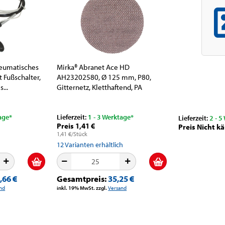
neumatisches
Mirka® Abranet Ace HD
 Fußschalter,
AH23202580, Ø 125 mm, P80,
...
Gitternetz, Kletthaftend, PA
Gitternetz...
age*
Lieferzeit:
1 - 3 Werktage*
Lieferzeit:
2 - 5
Preis 1,41 €
Preis Nicht kä
1,41 €/Stück
12
Varianten erhältlich
,66 €
Gesamtpreis:
35,25 €
nd
inkl. 19% MwSt. zzgl.
Versand