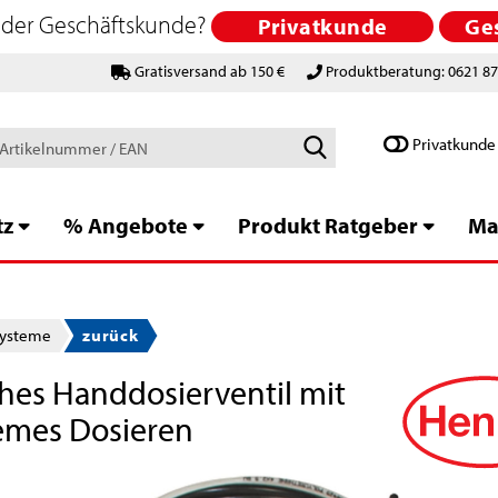
 oder Geschäftskunde?
Privatkunde
Ge
Gratisversand ab 150 €
Produktberatung: 0621 8
Schlagworte
Privatkunde
/
Artikelnummer
/
tz
% Angebote
Produkt Ratgeber
Ma
EAN
systeme
zurück
hes Handdosierventil mit
uemes Dosieren