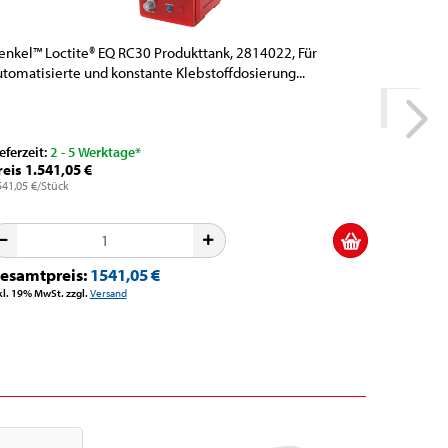
enkel™ Loctite® EQ RC30 Produkttank, 2814022, Für
Henkel™ 
utomatisierte und konstante Klebstoffdosierung...
automatis
eferzeit:
2 - 5 Werktage*
Lieferzeit
reis 1.541,05 €
Preis 1.
541,05 €/Stück
1.779,05 €/
esamtpreis:
1541,05 €
Gesamt
kl. 19% MwSt. zzgl.
Versand
inkl. 19% M