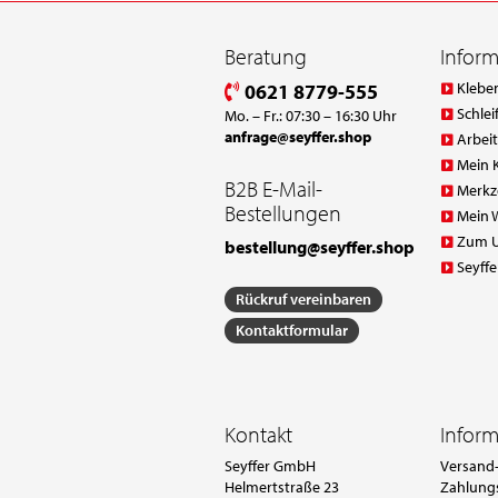
Beratung
Infor
Klebe
0621 8779-555
Schlei
Mo. – Fr.: 07:30 – 16:30 Uhr
anfrage@seyffer.shop
Arbei
Mein 
B2B E-Mail-
Merkz
Bestellungen
Mein 
Zum 
bestellung@seyffer.shop
Seyffe
Rückruf vereinbaren
Kontaktformular
Kontakt
Infor
Seyffer GmbH
Versand-
Helmertstraße 23
Zahlung