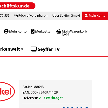
schäftskunde
779-555
Rückruf vereinbaren
Über Seyffer GmbH
Mein Konto
Mein Konto
Merkzettel
Mein Warenkorb
0,00 €
rkenwelt
Seyffer TV
Art.Nr.:
88643
EAN:
30079340971128
Lieferzeit:
2 - 5 Werktage*