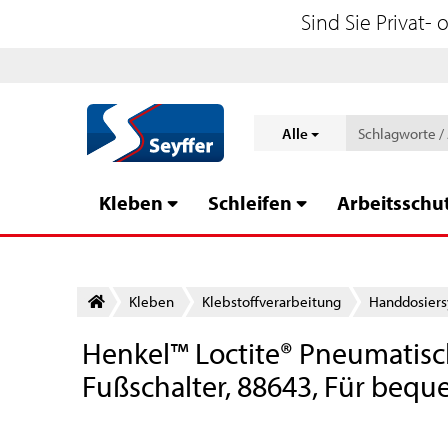
Sind Sie Privat-
Alle
Kleben
Schleifen
Arbeitsschu
Kleben
Klebstoff­verarbeitung
Handdosier
Henkel™ Loctite® Pneumatisc
Fußschalter, 88643, Für beq