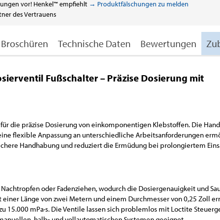
ungen vor! Henkel™ empfiehlt
→ Produktfälschungen zu melden
tner des Vertrauens
Broschüren
Technische Daten
Bewertungen
Zu
erventil Fußschalter – Präzise Dosierung mit
ng für die präzise Dosierung von einkomponentigen Klebstoffen. Die Ha
 eine flexible Anpassung an unterschiedliche Arbeitsanforderungen erm
sichere Handhabung und reduziert die Ermüdung bei prolongiertem Eins
v Nachtropfen oder Fadenziehen, wodurch die Dosiergenauigkeit und Sa
it einer Länge von zwei Metern und einem Durchmesser von 0,25 Zoll e
 zu 15.000 mPa·s. Die Ventile lassen sich problemlos mit Loctite Steuerg
 manuellen, halb- und vollautomatischen Systemen geeignet.