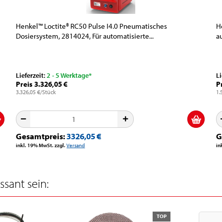
Henkel™ Loctite® RC50 Pulse I4.0 Pneumatisches
H
Dosiersystem, 2814024, Für automatisierte...
a
Lieferzeit:
2 - 5 Werktage*
Li
Preis 3.326,05 €
P
3.326,05 €/Stück
1.
Gesamtpreis:
3326,05 €
G
inkl. 19% MwSt. zzgl.
Versand
in
sant sein:
TOP