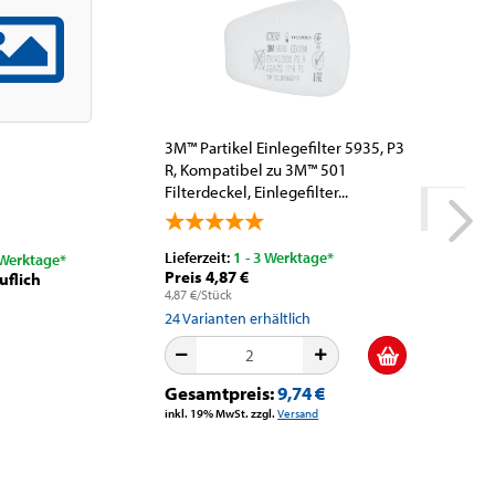
3M™ Partikel Einlegefilter 5935, P3
Henkel™ 
R, Kompatibel zu 3M™ 501
Peristal
Filterdeckel, Einlegefilter...
Dosierun
Lieferzeit:
1 - 3 Werktage*
Lieferzeit
 Werktage*
Preis 4,87 €
Preis 17
uflich
4,87 €/Stück
173,04 €/S
24
Varianten erhältlich
2
Variante
Gesamtpreis:
9,74 €
Gesamt
inkl. 19% MwSt. zzgl.
Versand
inkl. 19% M