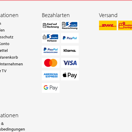
mationen
Bezahlarten
Versand
n
fen
tsschutz
Konto
ettel
Warenkorb
Unternehmen
r TV
mationen
 &
sbedingungen