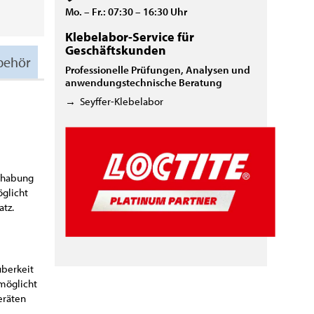
Mo. – Fr.: 07:30 – 16:30 Uhr
Klebelabor-Service für
Geschäftskunden
behör
Professionelle Prüfungen, Analysen und
anwendungstechnische Beratung
→
Seyffer-Klebelabor
ndhabung
öglicht
atz.
uberkeit
rmöglicht
eräten