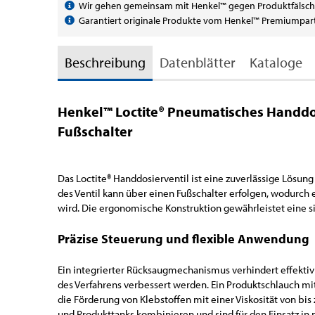
Wir gehen gemeinsam mit Henkel™ gegen Produktfälsch
Garantiert originale Produkte vom Henkel™ Premiumpar
Beschreibung
Datenblätter
Kataloge
Henkel™ Loctite®
Pneumatisches Handdosi
Fußschalter
Das Loctite® Handdosierventil ist eine zuverlässige Lösu
des Ventil kann über einen Fußschalter erfolgen, wodurch
wird. Die ergonomische Konstruktion gewährleistet eine 
Präzise Steuerung und flexible Anwendung
Ein integrierter Rücksaugmechanismus verhindert effekti
des Verfahrens verbessert werden. Ein Produktschlauch m
die Förderung von Klebstoffen mit einer Viskosität von bis
und Produkttanks kombinieren und sind für den Einsatz in