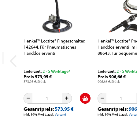
Henkel™ Loctite® Fingerschalter,
Henkel™ Loctite® P
142644, Für Pneumatisches
Handdosierventil mit
Handdosierventil
88643, Für bequemes
Lieferzeit:
2 - 5 Werktage*
Lieferzeit:
2 - 5 Werkt
Preis 573,95 €
Preis 906,66 €
573,95 €/Stück
906,66 €/Stück
Gesamtpreis:
573,95 €
Gesamtpreis:
906
inkl. 19% MwSt. zzgl.
Versand
inkl. 19% MwSt. zzgl.
Versa