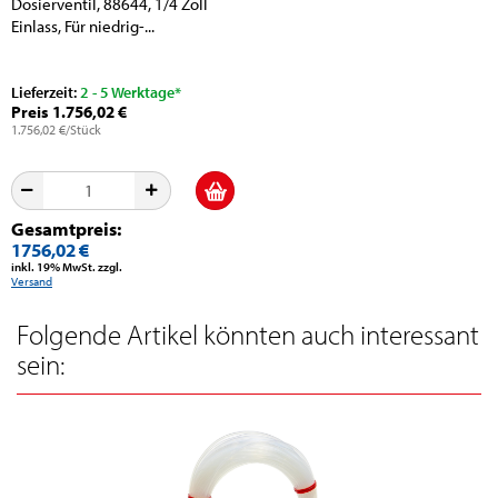
Dosierventil, 88644, 1/4 Zoll
Einlass, Für niedrig-...
Lieferzeit:
2 - 5 Werktage*
Preis 1.756,02 €
1.756,02 €/Stück
Gesamtpreis:
1756,02 €
inkl. 19% MwSt. zzgl.
Versand
Folgende Artikel könnten auch interessant
sein: