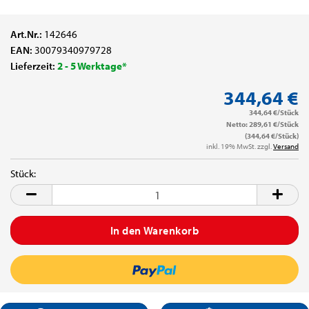
Art.Nr.:
142646
EAN:
30079340979728
Lieferzeit:
2 - 5 Werktage*
344,64 €
344,64 €/Stück
Netto: 289,61 €/Stück
(344,64 €/Stück)
inkl. 19% MwSt. zzgl.
Versand
Stück:
Stück