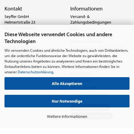
Kontakt
Informationen
Seyffer GmbH
Versand- &
Helmertstraße 23
Zahlungsbedingungen
68219 Mannheim
AGB
Diese Webseite verwendet Cookies und andere
Deutschland
Widerrufsrecht & Muster-
Technologien
Widerrufsformular
Tel.:
0621 8779-555
Fax: 0621 8779-100
Privatsphäre und Datenschutz
Wir verwenden Cookies und ähnliche Technologien, auch von Drittanbietern,
anfrage@seyffer.shop
Batterie- & Recyclinghinweis
um die ordentliche Funktionsweise der Website zu gewährleisten, die
www.seyffer-gmbh.de
Nutzung unseres Angebotes zu analysieren und Ihnen ein bestmögliches
Abfallvermeidung und
Einkaufserlebnis bieten zu können. Weitere Informationen finden Sie in
Bewirtschaftung von
unserer
Datenschutzerklärung
.
Altbatterien
Impressum
Alle Akzeptieren
Barrierefreiheit
Cookie Einstellungen
Nur Notwendige
Vertrag widerrufen
Widerrufsbelehrung
Weitere Informationen