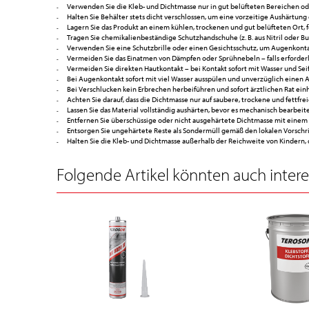
Verwenden Sie die Kleb- und Dichtmasse nur in gut belüfteten Bereichen 
Halten Sie Behälter stets dicht verschlossen, um eine vorzeitige Aushärtung
Lagern Sie das Produkt an einem kühlen, trockenen und gut belüfteten Ort, 
Tragen Sie chemikalienbeständige Schutzhandschuhe (z. B. aus Nitril oder B
Verwenden Sie eine Schutzbrille oder einen Gesichtsschutz, um Augenkont
Vermeiden Sie das Einatmen von Dämpfen oder Sprühnebeln – falls erforderl
Vermeiden Sie direkten Hautkontakt – bei Kontakt sofort mit Wasser und Se
Bei Augenkontakt sofort mit viel Wasser ausspülen und unverzüglich einen A
Bei Verschlucken kein Erbrechen herbeiführen und sofort ärztlichen Rat ein
Achten Sie darauf, dass die Dichtmasse nur auf saubere, trockene und fettf
Lassen Sie das Material vollständig aushärten, bevor es mechanisch bearbeite
Entfernen Sie überschüssige oder nicht ausgehärtete Dichtmasse mit einem
Entsorgen Sie ungehärtete Reste als Sondermüll gemäß den lokalen Vorschri
Halten Sie die Kleb- und Dichtmasse außerhalb der Reichweite von Kindern, 
Folgende Artikel könnten auch interes