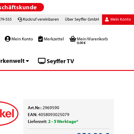
schäftskunde
779-555
Rückruf vereinbaren
Über Seyffer GmbH
Mein Konto
Mein Konto
Merkzettel
Mein Warenkorb
0,00 €
rkenwelt
Seyffer TV
Art.Nr.:
2969590
EAN:
4058093025079
Lieferzeit:
2 - 5 Werktage*