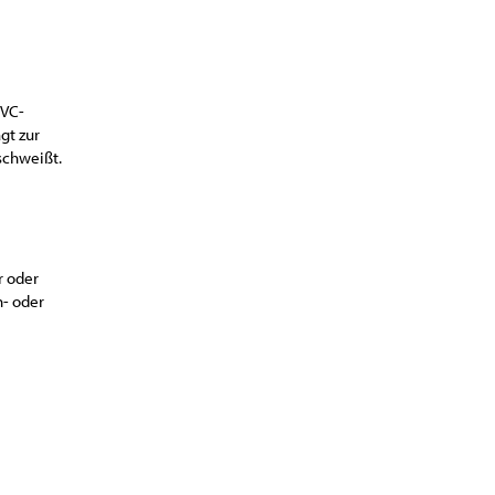
PVC-
gt zur
schweißt.
r oder
n- oder