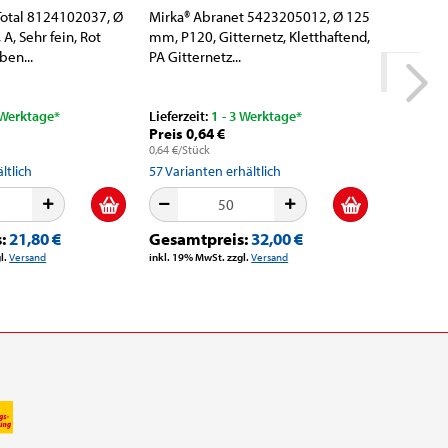
Total 8124102037, Ø
Mirka® Abranet 5423205012, Ø 125
VSM CER
A, Sehr fein, Rot
mm, P120, Gitternetz, Kletthaftend,
799352,
ben...
PA Gitternetz...
P60, F-Pa
Lieferzeit
 Werktage*
Lieferzeit:
1 - 3 Werktage*
Preis 0,64 €
Konfektio
0,64 €/Stück
Preis 18
69,02 €/m
ltlich
57
Varianten erhältlich
2
Variante
s:
21,80 €
Gesamtpreis:
32,00 €
Gesamt
l.
Versand
inkl. 19% MwSt. zzgl.
Versand
inkl. 19% M