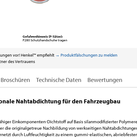
Gefahrenhinweis (P-Sätze):
P280 Schutzhandschuhe tragen
ungen vor! Henkel™ empfiehlt
→ Produktfälschungen zu melden
tner des Vertrauens
Broschüren
Technische Daten
Bewertungen
ionale Nahtabdichtung für den Fahrzeugbau
fähiger Einkomponenten-Dichtstoff auf Basis silanmodifizierter Polymere
ht er die originalgetreue Nachbildung von werkseitigen Nahtabdichtunge
netzt durch Luftfeuchtigkeit zu einem gummi-elastischen, abriebfeste