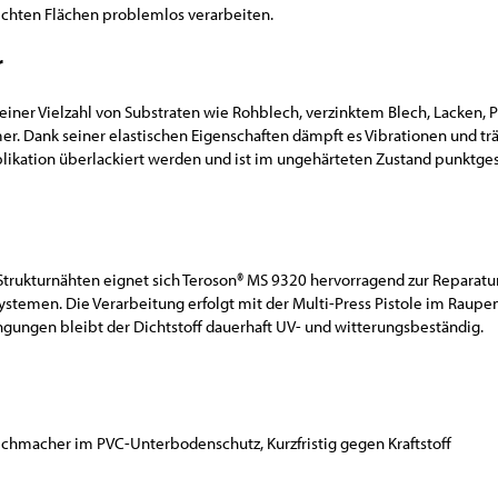
rechten Flächen problemlos verarbeiten.
r
einer Vielzahl von Substraten wie Rohblech, verzinktem Blech, Lacken, 
r. Dank seiner elastischen Eigenschaften dämpft es Vibrationen und trä
pplikation überlackiert werden und ist im ungehärteten Zustand punktge
trukturnähten eignet sich Teroson® MS 9320 hervorragend zur Reparatu
temen. Die Verarbeitung erfolgt mit der Multi-Press Pistole im Raupe
ungen bleibt der Dichtstoff dauerhaft UV- und witterungsbeständig.
ichmacher im PVC-Unterbodenschutz, Kurzfristig gegen Kraftstoff