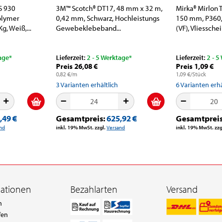
S 930
3M™ Scotch® DT17, 48 mm x 32 m,
Mirka® Mirlon 
Polymer
0,42 mm, Schwarz, Hochleistungs
150 mm, P360, 
g, Weiß,...
Gewebeklebeband...
(VF), Vliesschei
age*
Lieferzeit:
2 - 5 Werktage*
Lieferzeit:
2 - 5
Preis 26,08 €
Preis 1,09 €
0,82 €/m
1,09 €/Stück
3
Varianten erhältlich
6
Varianten erhä
,49 €
Gesamtpreis:
625,92 €
Gesamtprei
nd
inkl. 19% MwSt. zzgl.
Versand
inkl. 19% MwSt. zzg
mationen
Bezahlarten
Versand
n
fen