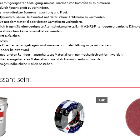
oder mit geeigneter Absaugung, um das Einatmen von Dämpfen zu minimieren.
 durch Feuchtigkeit zu verhindern.
fern von direkter Sonneneinstrahlung und Frost.
utylkautschuk), um Hautkontakt mit der frischen Dichtmasse zu vermeiden.
akt mit dem Material oder dessen Dämpfen zu verhindern.
ich, tragen Sie eine geeignete Atemschutzmaske (z. B. mit A2/P2-Filter gegen organische Dämpfe
ife abwaschen, keine Lösemittel verwenden.
rzt aufsuchen.
holen.
reie Oberflächen aufgetragen wird, um eine optimale Haftung zu gewährleisten.
t oder belastet wird.
 geeigneten Reiniger – ausgehärtetes Material kann nur mechanisch entfernt werden.
ften – ausgehärtetes Material kann meist als Hausmüll entsorgt werden.
da gesundheitliche Risiken bestehen.
sant sein:
TOP