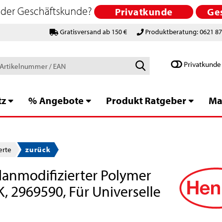
 oder Geschäftskunde?
Privatkunde
Ge
Gratisversand ab 150 €
Produktberatung: 0621 8
Schlagworte
Privatkunde
/
Artikelnummer
/
tz
% Angebote
Produkt Ratgeber
Ma
EAN
erte
zurück
lanmodifizierter Polymer
K, 2969590, Für Universelle