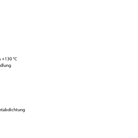
is +130 °C
ndlung
Nahtabdichtung