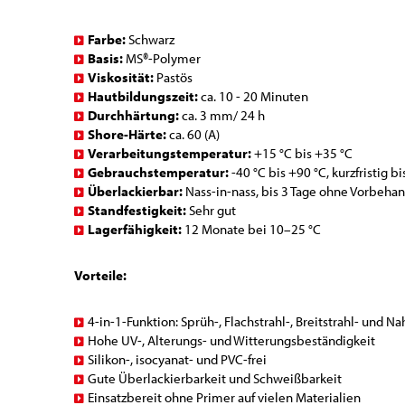
Farbe:
Schwarz
Basis:
MS®-Polymer
Viskosität:
Pastös
Hautbildungszeit:
ca. 10 - 20 Minuten
Durchhärtung:
ca. 3 mm/ 24 h
Shore-Härte:
ca. 60 (A)
Verarbeitungstemperatur:
+15 °C bis +35 °C
Gebrauchstemperatur:
-40 °C bis +90 °C, kurzfristig b
Überlackierbar:
Nass-in-nass, bis 3 Tage ohne Vorbeha
Standfestigkeit:
Sehr gut
Lagerfähigkeit:
12 Monate bei 10–25 °C
Vorteile:
4-in-1-Funktion: Sprüh-, Flachstrahl-, Breitstrahl- und 
Hohe UV-, Alterungs- und Witterungsbeständigkeit
Silikon-, isocyanat- und PVC-frei
Gute Überlackierbarkeit und Schweißbarkeit
Einsatzbereit ohne Primer auf vielen Materialien