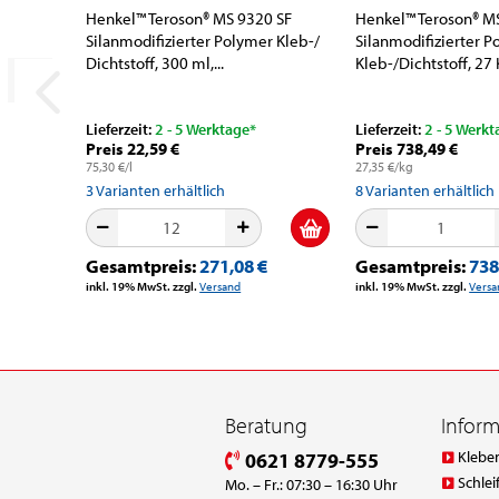
Henkel™ Teroson® MS 9320 SF
Henkel™ Teroson® M
Silanmodifizierter Polymer Kleb-/
Silanmodifizierter 
Dichtstoff, 300 ml,...
Kleb-/Dichtstoff, 27 K
Lieferzeit:
2 - 5 Werktage*
Lieferzeit:
2 - 5 Werkt
Preis 22,59 €
Preis 738,49 €
75,30 €/l
27,35 €/kg
3
Varianten erhältlich
8
Varianten erhältlich
Gesamtpreis:
271,08 €
Gesamtpreis:
738
inkl. 19% MwSt. zzgl.
Versand
inkl. 19% MwSt. zzgl.
Versa
Beratung
Infor
Klebe
0621 8779-555
Schlei
Mo. – Fr.: 07:30 – 16:30 Uhr