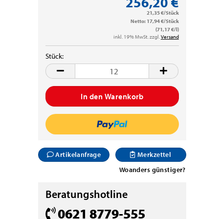
256,20 €
21,35 €/Stück
Netto: 17,94 €/Stück
(71,17 €/l)
inkl. 19% MwSt. zzgl.
Versand
Stück:
Stück
Artikelanfrage
Merkzettel
Woanders günstiger?
Beratungshotline
0621 8779-555