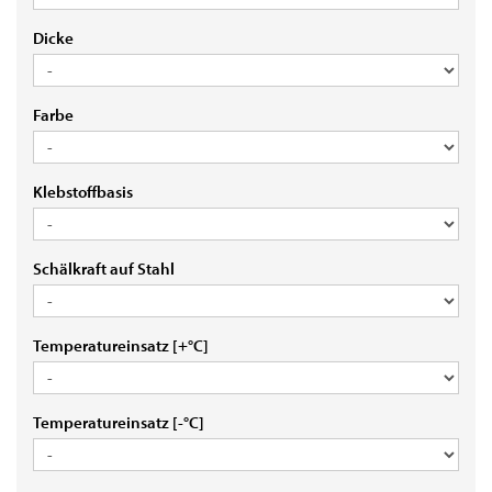
DICKE
Dicke
FARBE
Farbe
KLEBSTOFFBASIS
Klebstoffbasis
SCHÄLKRAFT
Schälkraft auf Stahl
AUF
STAHL
TEMPERATUREINSATZ
Temperatureinsatz [+°C]
[+
°C]
TEMPERATUREINSATZ
Temperatureinsatz [-°C]
[-
°C]