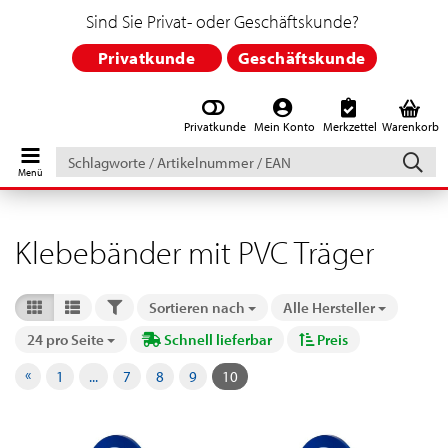
Sind Sie Privat- oder Geschäftskunde?
Privatkunde
Geschäftskunde
Privatkunde
Mein Konto
Merkzettel
Warenkorb
Schlagworte
/
Artikelnummer
/
EAN
Klebebänder mit PVC Träger
FILTER
Sortieren nach
Alle Hersteller
Sortieren nach
24 pro Seite
Schnell lieferbar
Preis
pro Seite
«
1
...
7
8
9
10