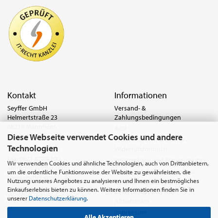
Kontakt
Informationen
Seyffer GmbH
Versand- &
Helmertstraße 23
Zahlungsbedingungen
68219 Mannheim
AGB
Diese Webseite verwendet Cookies und andere
Deutschland
Widerrufsrecht & Muster-
Technologien
Widerrufsformular
Tel.:
0621 8779-555
Fax: 0621 8779-100
Privatsphäre und Datenschutz
Wir verwenden Cookies und ähnliche Technologien, auch von Drittanbietern,
anfrage@seyffer.shop
Batterie- & Recyclinghinweis
um die ordentliche Funktionsweise der Website zu gewährleisten, die
www.seyffer-gmbh.de
Nutzung unseres Angebotes zu analysieren und Ihnen ein bestmögliches
Abfallvermeidung und
Einkaufserlebnis bieten zu können. Weitere Informationen finden Sie in
Bewirtschaftung von
unserer
Datenschutzerklärung
.
Altbatterien
Impressum
Alle Akzeptieren