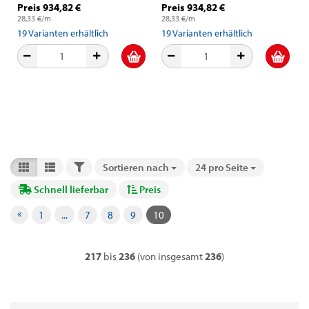
Preis 934,82 €
Preis 934,82 €
28,33 €/m
28,33 €/m
19
Varianten erhältlich
19
Varianten erhältlich
FILTER
Sortieren nach
24 pro Seite
Sortieren nach
pro Seite
Schnell lieferbar
Preis
«
1
...
7
8
9
10
217
bis
236
(von insgesamt
236
)