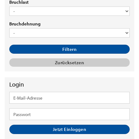
BRUCHLAST
Bruchlast
BRUCHDEHNUNG
Bruchdehnung
Filtern
Zurücksetzen
Login
E-
Mail-
Adresse
Passwort
Jetzt Einloggen